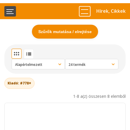
Hírek, Cikkek
Szűrők mutatása / elrejtése
×
Kiadó: #778
1-8 a(z) összesen 8 elemből