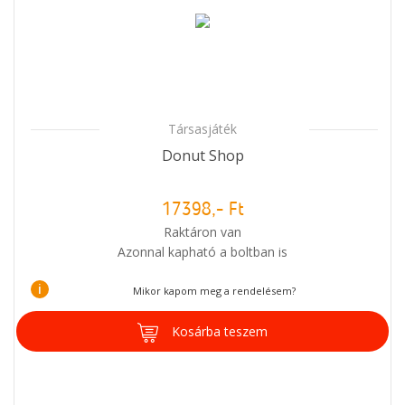
Társasjáték
Donut Shop
17398,- Ft
Raktáron van
Azonnal kapható a boltban is
i
Mikor kapom meg a rendelésem?
Kosárba teszem