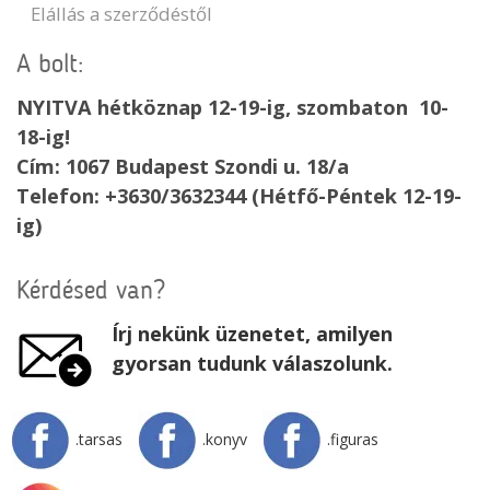
Elállás a szerződéstől
A bolt:
NYITVA hétköznap 12-19-ig, szombaton 10-
18-ig!
Cím: 1067 Budapest Szondi u. 18/a
Telefon: +3630/3632344 (Hétfő-Péntek 12-19-
ig)
Kérdésed van?
Írj nekünk üzenetet, amilyen
gyorsan tudunk válaszolunk.
.tarsas
.konyv
.figuras