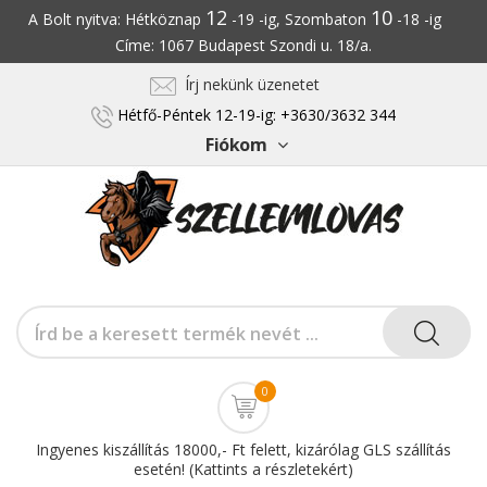
12
10
A Bolt nyitva: Hétköznap
-19 -ig, Szombaton
-18 -ig
Címe: 1067 Budapest Szondi u. 18/a.
Írj nekünk üzenetet
Hétfő-Péntek 12-19-ig: +3630/3632 344
Fiókom
0
Ingyenes kiszállítás 18000,- Ft felett, kizárólag GLS szállítás
esetén! (Kattints a részletekért)