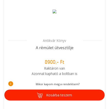
Antikvár Könyv
A rémület útvesztője
8900,- Ft
Raktáron van
Azonnal kapható a boltban is
i
Mikor kapom meg a rendelésem?
Kosárba teszem