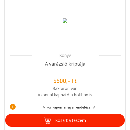
Könyv
A varázsló kriptája
5500,- Ft
Raktáron van
Azonnal kapható a boltban is
i
Mikor kapom meg a rendelésem?
Kosárba teszem