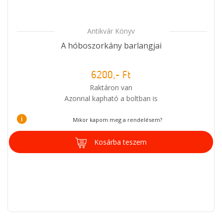
Antikvár Könyv
A hóboszorkány barlangjai
6200,- Ft
Raktáron van
Azonnal kapható a boltban is
i
Mikor kapom meg a rendelésem?
Kosárba teszem