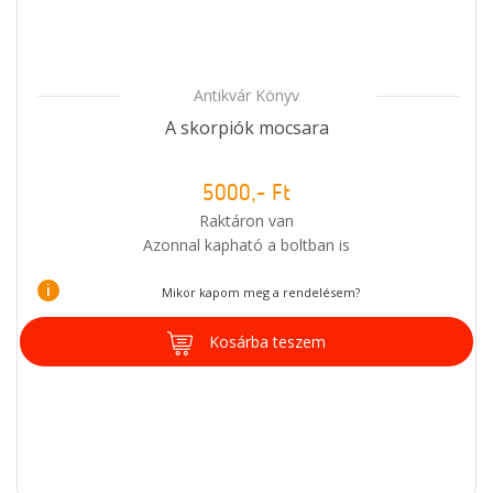
Antikvár Könyv
A skorpiók mocsara
5000,- Ft
Raktáron van
Azonnal kapható a boltban is
i
Mikor kapom meg a rendelésem?
Kosárba teszem