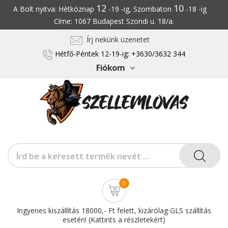
12
10
A Bolt nyitva: Hétköznap
-19 -ig, Szombaton
-18 -ig
Címe: 1067 Budapest Szondi u. 18/a.
Írj nekünk üzenetet
Hétfő-Péntek 12-19-ig: +3630/3632 344
Fiókom
0
Ingyenes kiszállítás 18000,- Ft felett, kizárólag GLS szállítás
esetén! (Kattints a részletekért)