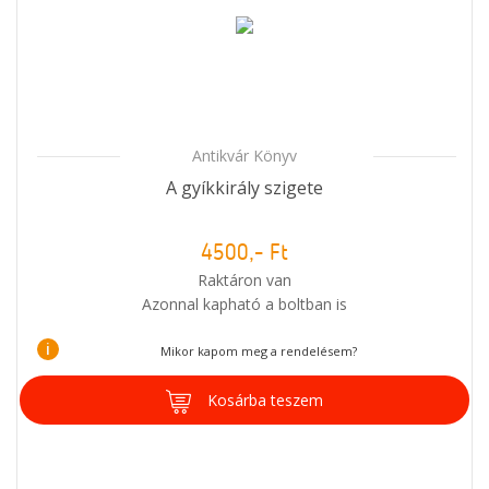
Antikvár Könyv
A gyíkkirály szigete
4500,- Ft
Raktáron van
Azonnal kapható a boltban is
i
Mikor kapom meg a rendelésem?
Kosárba teszem