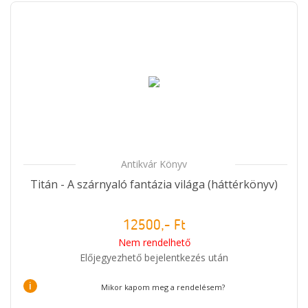
Antikvár Könyv
Titán - A szárnyaló fantázia világa (háttérkönyv)
12500,- Ft
Nem rendelhető
Előjegyezhető bejelentkezés után
i
Mikor kapom meg a rendelésem?