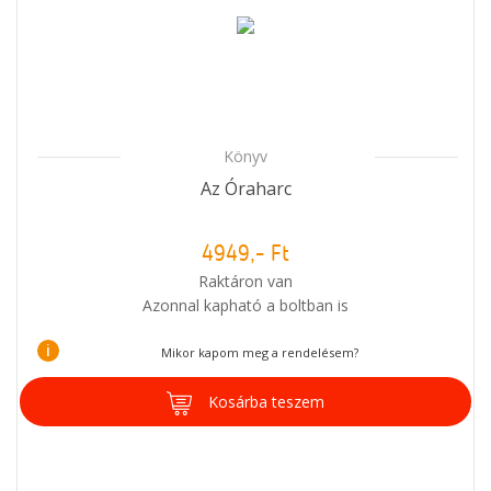
Könyv
Az Óraharc
4949,- Ft
Raktáron van
Azonnal kapható a boltban is
i
Mikor kapom meg a rendelésem?
Kosárba teszem