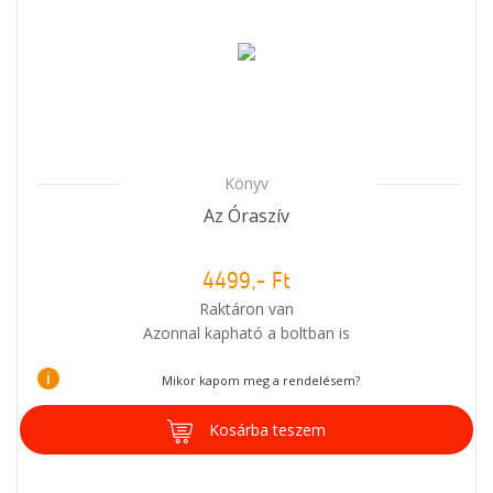
Könyv
Az Óraszív
4499,- Ft
Raktáron van
Azonnal kapható a boltban is
i
Mikor kapom meg a rendelésem?
Kosárba teszem