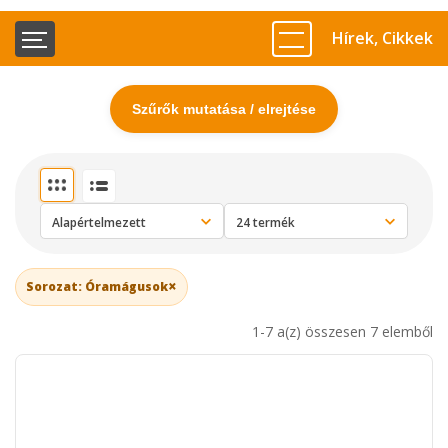
Hírek, Cikkek
Szűrők mutatása / elrejtése
×
Sorozat: Óramágusok
1-7 a(z) összesen 7 elemből