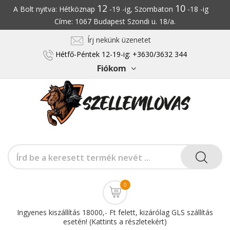
12
10
A Bolt nyitva: Hétköznap
-19 -ig, Szombaton
-18 -ig
Címe: 1067 Budapest Szondi u. 18/a.
Írj nekünk üzenetet
Hétfő-Péntek 12-19-ig: +3630/3632 344
Fiókom
0
Ingyenes kiszállítás 18000,- Ft felett, kizárólag GLS szállítás
esetén! (Kattints a részletekért)