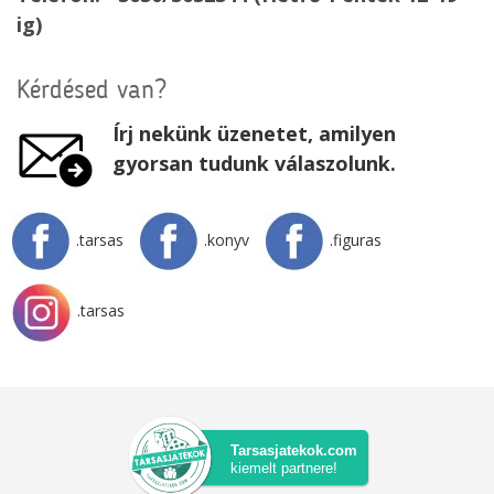
ig)
Kérdésed van?
Írj nekünk üzenetet, amilyen
gyorsan tudunk válaszolunk.
.tarsas
.konyv
.figuras
.tarsas
Tarsasjatekok.com
kiemelt partnere!