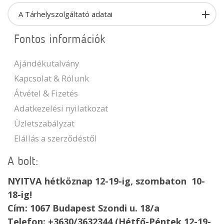
A Tárhelyszolgáltató adatai
Fontos információk
Ajándékutalvány
Kapcsolat & Rólunk
Átvétel & Fizetés
Adatkezelési nyilatkozat
Üzletszabályzat
Elállás a szerződéstől
A bolt:
NYITVA hétköznap 12-19-ig, szombaton 10-
18-ig!
Cím: 1067 Budapest Szondi u. 18/a
Telefon: +3630/3632344 (Hétfő-Péntek 12-19-