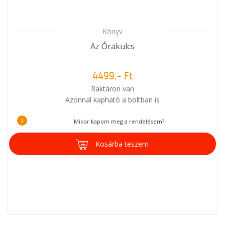
Könyv
Az Órakulcs
4499,- Ft
Raktáron van
Azonnal kapható a boltban is
i
Mikor kapom meg a rendelésem?
Kosárba teszem