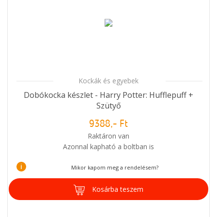
Kockák és egyebek
Dobókocka készlet - Harry Potter: Hufflepuff +
Szütyő
9388,- Ft
Raktáron van
Azonnal kapható a boltban is
i
Mikor kapom meg a rendelésem?
Kosárba teszem