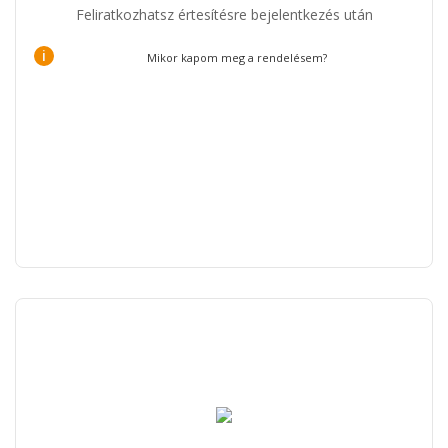
Feliratkozhatsz értesítésre bejelentkezés után
i
Mikor kapom meg a rendelésem?