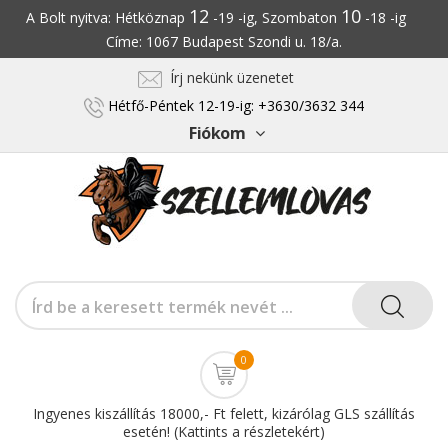
12
10
A Bolt nyitva: Hétköznap
-19 -ig, Szombaton
-18 -ig
Címe: 1067 Budapest Szondi u. 18/a.
Írj nekünk üzenetet
Hétfő-Péntek 12-19-ig: +3630/3632 344
Fiókom
0
Ingyenes kiszállítás 18000,- Ft felett, kizárólag GLS szállítás
esetén! (Kattints a részletekért)