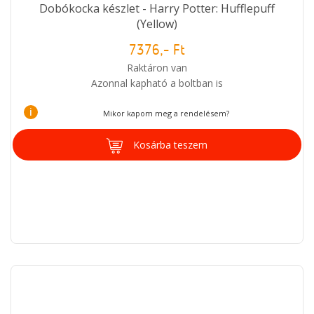
Dobókocka készlet - Harry Potter: Hufflepuff
(Yellow)
7376,- Ft
Raktáron van
Azonnal kapható a boltban is
i
Mikor kapom meg a rendelésem?
Kosárba teszem