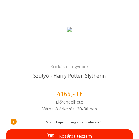
Kockák és egyebek
Szütyő - Harry Potter: Slytherin
4165,- Ft
Előrendelhető
Várható érkezés: 20-30 nap
i
Mikor kapom meg a rendelésem?
Kosárba teszem