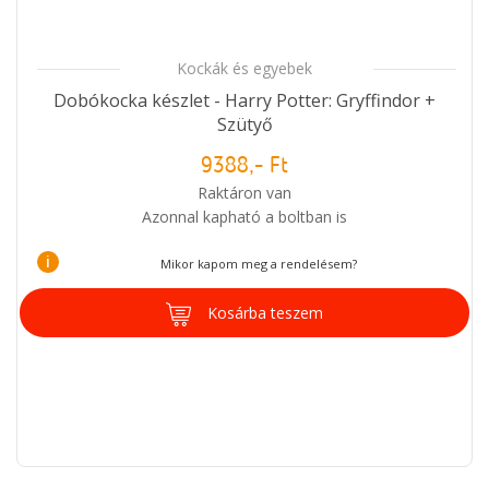
Kockák és egyebek
Dobókocka készlet - Harry Potter: Gryffindor +
Szütyő
9388,- Ft
Raktáron van
Azonnal kapható a boltban is
i
Mikor kapom meg a rendelésem?
Kosárba teszem