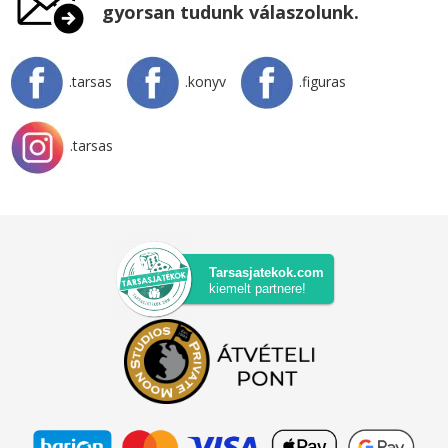
gyorsan tudunk válaszolunk.
.tarsas
.konyv
.figuras
.tarsas
Tarsasjatekok.com
kiemelt partnere!