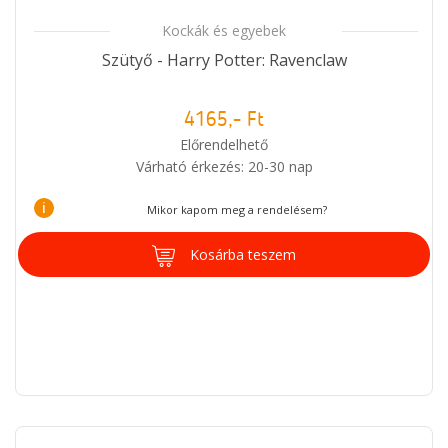
Kockák és egyebek
Szütyő - Harry Potter: Ravenclaw
4165,- Ft
Előrendelhető
Várható érkezés: 20-30 nap
i
Mikor kapom meg a rendelésem?
Kosárba teszem