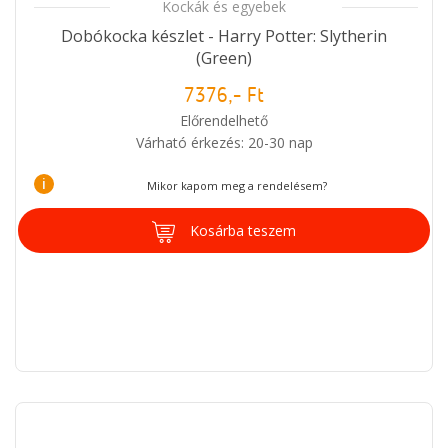
Kockák és egyebek
Dobókocka készlet - Harry Potter: Slytherin
(Green)
7376,- Ft
Előrendelhető
Várható érkezés: 20-30 nap
i
Mikor kapom meg a rendelésem?
Kosárba teszem