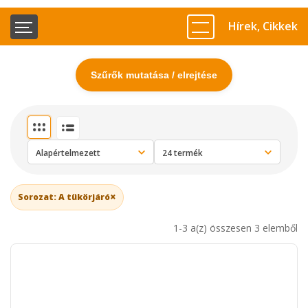
Hírek, Cikkek
Szűrők mutatása / elrejtése
×
Sorozat: A tükörjáró
1-3 a(z) összesen 3 elemből