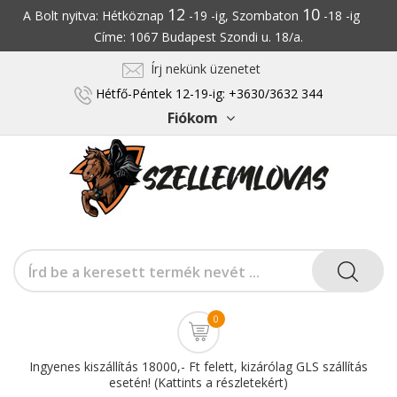
12
10
A Bolt nyitva: Hétköznap
-19 -ig, Szombaton
-18 -ig
Címe: 1067 Budapest Szondi u. 18/a.
Írj nekünk üzenetet
Hétfő-Péntek 12-19-ig: +3630/3632 344
Fiókom
0
Ingyenes kiszállítás 18000,- Ft felett, kizárólag GLS szállítás
esetén! (Kattints a részletekért)