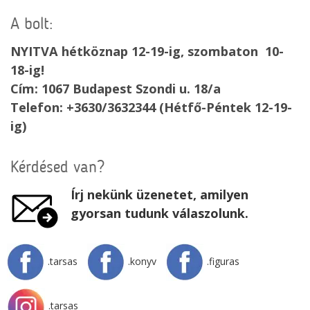
A bolt:
NYITVA hétköznap 12-19-ig, szombaton 10-
18-ig!
Cím: 1067 Budapest Szondi u. 18/a
Telefon: +3630/3632344 (Hétfő-Péntek 12-19-
ig)
Kérdésed van?
Írj nekünk üzenetet, amilyen
gyorsan tudunk válaszolunk.
.tarsas
.konyv
.figuras
.tarsas