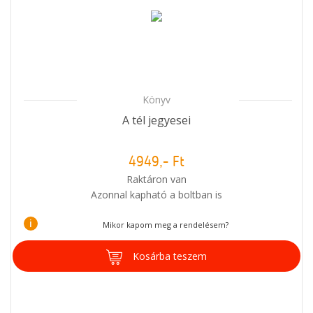
Könyv
A tél jegyesei
4949,- Ft
Raktáron van
Azonnal kapható a boltban is
i
Mikor kapom meg a rendelésem?
Kosárba teszem