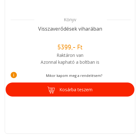
Könyv
Visszaverődések viharában
5399,- Ft
Raktáron van
Azonnal kapható a boltban is
i
Mikor kapom meg a rendelésem?
Kosárba teszem