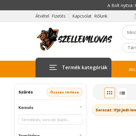
A Bolt nyitva
Átvétel Fizetés
Kapcsolat Rólunk
Tár
Termék kategóriák
Akc
Szűrés
Összes törlése
Keresés
Sorozat: Ifjú Jedi-l
Terméktípus