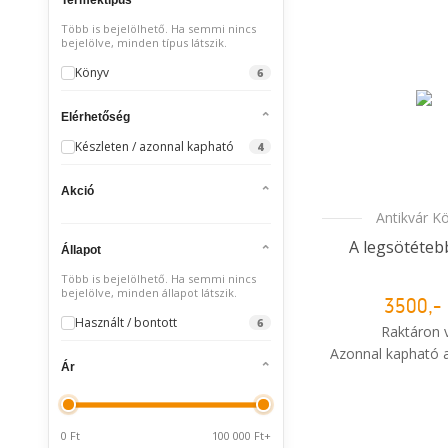
Több is bejelölhető. Ha semmi nincs
bejelölve, minden típus látszik.
Könyv
6
Elérhetőség
Készleten / azonnal kapható
4
Akció
Antikvár K
A legsötéteb
Állapot
Több is bejelölhető. Ha semmi nincs
bejelölve, minden állapot látszik.
3500,- 
Használt / bontott
6
Raktáron 
Azonnal kapható a
Ár
i
Mikor kapo
rendelé
0 Ft
100 000 Ft+