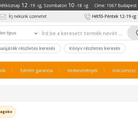
12
10
: Hétköznap
-19 -ig, Szombaton
-18 -ig Címe: 1067 Budapest S
Írj nekünk üzenetet
Hétfő-Péntek 12-19-ig
sasjáték részletes keresés
Könyv részletes keresés
iók
Extrém garancia
Kedvezmények
Kölcsönözz
×
ovagok