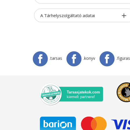
A Tárhelyszolgáltató adatai
.tarsas
.konyv
.figuras
Tarsasjatekok.com
kiemelt partnere!