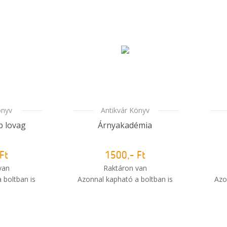
önyv
Antikvár Könyv
b lovag
Árnyakadémia
Ft
1500,- Ft
van
Raktáron van
 boltban is
Azonnal kapható a boltban is
Azo
i
i
m meg a
Mikor kapom meg a
sem?
rendelésem?