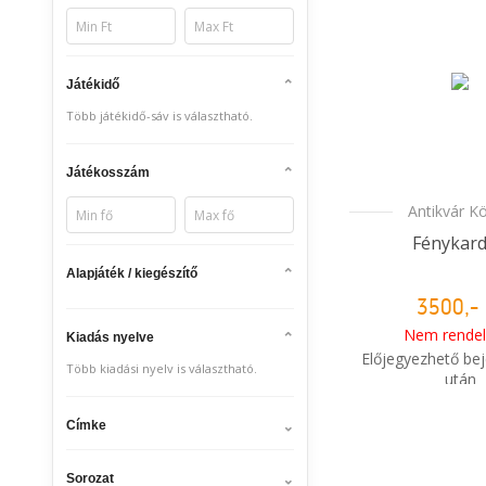
Játékidő
Több játékidő-sáv is választható.
Játékosszám
Antikvár K
Fénykar
Alapjáték / kiegészítő
3500,- 
Nem rendel
Kiadás nyelve
Előjegyezhető bej
Több kiadási nyelv is választható.
után
i
Címke
Mikor kapo
rendelé
Sorozat