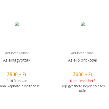
Antikvár Könyv
Antikvár Könyv
Az elhagyottak
Az erő örökösei
3500,- Ft
3800,- Ft
Raktáron van
Nem rendelhető
nnal kapható a boltban is
Előjegyezhető bejelentkezés
után
Mikor kapom meg a
i
Mikor kapom meg a
rendelésem?
rendelésem?