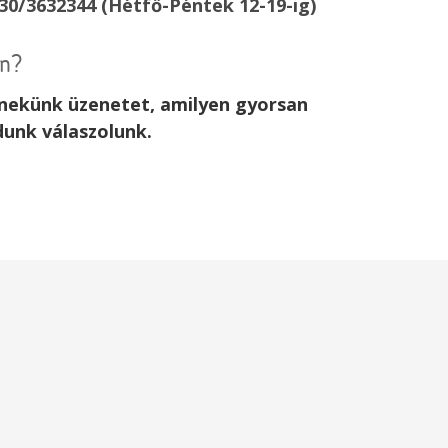
30/3632344 (Hétfő-Péntek 12-19-ig)
an?
j nekünk üzenetet, amilyen gyorsan
dunk válaszolunk.