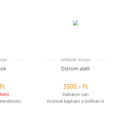
önyv
Antikvár Könyv
dok
Ostrom alatt
Ft
3500,- Ft
hető
Raktáron van
elentkezés
Azonnal kapható a boltban is
i
Mikor kapom meg a
m meg a
rendelésem?
sem?