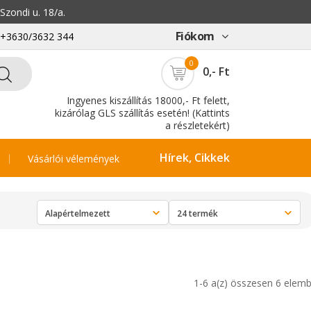
zondi u. 18/a.
Fiókom
: +3630/3632 344
0
0,- Ft
Ingyenes kiszállítás 18000,- Ft felett,
kizárólag GLS szállítás esetén! (Kattints
a részletekért)
Hírek, Cikkek
Vásárlói vélemények
1-6 a(z) összesen 6 elemb