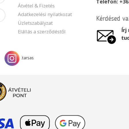
Telefon: +36
Átvétel & Fizetés
Adatkezelési nyilatkozat
Kérdésed v
Üzletszabályzat
Ír
Elállás a szerződéstől
tu
.tarsas