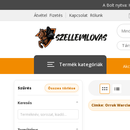
A Bolt nyitva
Átvétel Fizetés
Kapcsolat Rólunk
Tár
Termék kategóriák
Akc
Szűrés
Összes törlése
Keresés
Címke: Orruk Warcl
Terméktípus