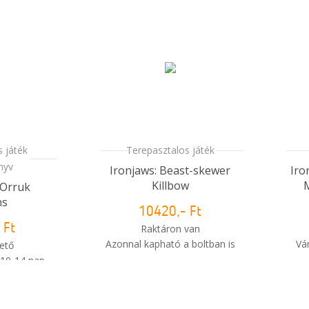
 játék
Terepasztalos játék
nyv
Ironjaws: Beast-skewer
Iro
Killbow
 Orruk
ns
10420,- Ft
 Ft
Raktáron van
Azonnal kapható a boltban is
Vá
ető
 10-14 nap
i
i
Mikor kapom meg a
m meg a
rendelésem?
sem?