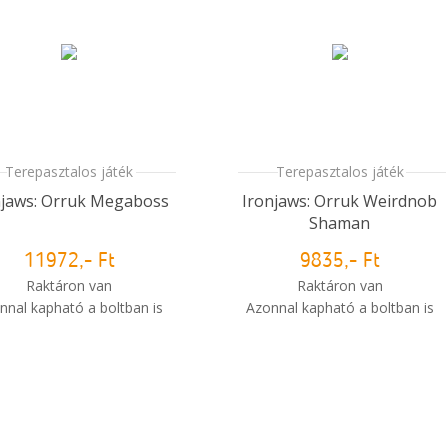
Terepasztalos játék
Terepasztalos játék
njaws: Orruk Megaboss
Ironjaws: Orruk Weirdnob
Shaman
11972,- Ft
9835,- Ft
Raktáron van
Raktáron van
nnal kapható a boltban is
Azonnal kapható a boltban is
i
Mikor kapom meg a
Mikor kapom meg a
rendelésem?
rendelésem?