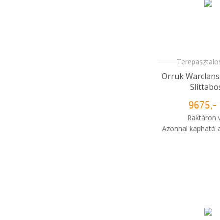
Terepasztalos
Orruk Warclans
Slittabo
9675,- 
Raktáron 
Azonnal kapható a
i
Mikor kapo
rendelé