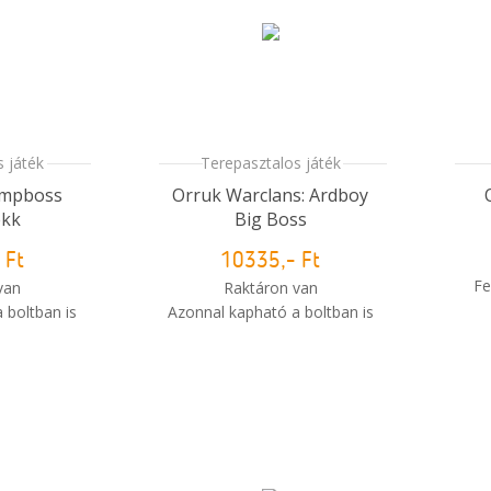
 játék
Terepasztalos játék
ampboss
Orruk Warclans: Ardboy
kk
Big Boss
 Ft
10335,- Ft
Fe
van
Raktáron van
 boltban is
Azonnal kapható a boltban is
i
i
m meg a
Mikor kapom meg a
sem?
rendelésem?