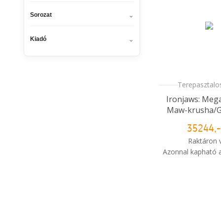
Sorozat
Kiadó
Terepasztalos
Ironjaws: Meg
Maw-krusha/G
35244,-
Raktáron 
Azonnal kapható a
i
Mikor kapo
rendelé