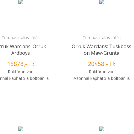
Terepasztalos játék
Terepasztalos játék
rruk Warclans: Orruk
Orruk Warclans: Tuskboss
Ardboys
on Maw-Grunta
15878,- Ft
20458,- Ft
Raktáron van
Raktáron van
nnal kapható a boltban is
Azonnal kapható a boltban is
i
Mikor kapom meg a
Mikor kapom meg a
rendelésem?
rendelésem?