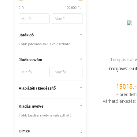
0 Ft
100 000 Ft+
Játékidő
Több játékidő-sáv is választható.
Terepasztalos
Játékosszám
Ironjaws: Gu
15018,-
Alapjáték / kiegészítő
Előrendelh
Várható érkezés:
Kiadás nyelve
i
Mikor kapo
Több kiadási nyelv is választható.
rendelé
Címke