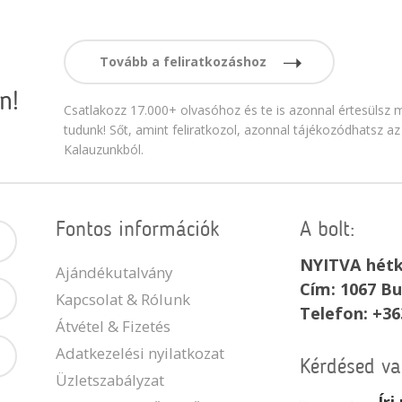
Tovább a feliratkozáshoz
n!
Csatlakozz 17.000+ olvasóhoz és te is azonnal értesülsz m
tudunk! Sőt, amint feliratkozol, azonnal tájékozódhatsz az
Kalauzunkból.
Fontos információk
A bolt:
NYITVA hétk
Ajándékutalvány
Cím: 1067 Bu
Kapcsolat & Rólunk
Telefon: +36
Átvétel & Fizetés
Adatkezelési nyilatkozat
Kérdésed v
Üzletszabályzat