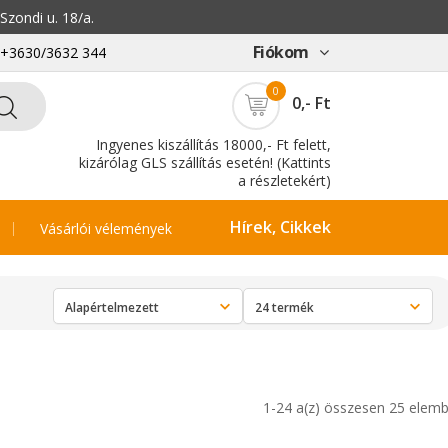
zondi u. 18/a.
Fiókom
: +3630/3632 344
0
0,- Ft
Ingyenes kiszállítás 18000,- Ft felett,
kizárólag GLS szállítás esetén! (Kattints
a részletekért)
Hírek, Cikkek
Vásárlói vélemények
1-24 a(z) összesen 25 elemb