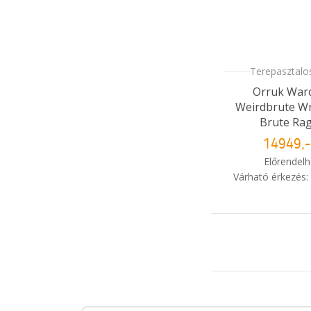
Terepasztalos
Orruk Warc
Weirdbrute W
Brute Ra
14949,-
Előrendelh
Várható érkezés:
i
Mikor kapo
rendelé