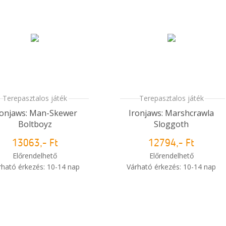
Terepasztalos játék
Terepasztalos játék
ronjaws: Man-Skewer
Ironjaws: Marshcrawla
Boltboyz
Sloggoth
13063,- Ft
12794,- Ft
Előrendelhető
Előrendelhető
rható érkezés: 10-14 nap
Várható érkezés: 10-14 nap
i
Mikor kapom meg a
Mikor kapom meg a
rendelésem?
rendelésem?