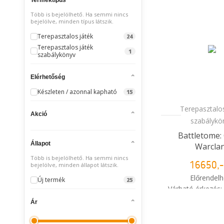
Több is bejelölhető. Ha semmi nincs
bejelölve, minden típus látszik.
Terepasztalos játék
24
Terepasztalos játék
1
szabálykönyv
Elérhetőség
Készleten / azonnal kapható
15
Terepasztalos
Akció
szabálykö
Battletome:
Állapot
Warcla
Több is bejelölhető. Ha semmi nincs
bejelölve, minden állapot látszik.
16650,-
Előrendelh
Új termék
25
Várható érkezés:
Ár
i
Mikor kapo
rendelé