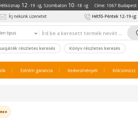
12
10
: Hétköznap
-19 -ig, Szombaton
-18 -ig Címe: 1067 Budapest S
Írj nekünk üzenetet
Hétfő-Péntek 12-19-ig
sasjáték részletes keresés
Könyv részletes keresés
iók
Extrém garancia
Kedvezmények
Kölcsönözz
×
ans