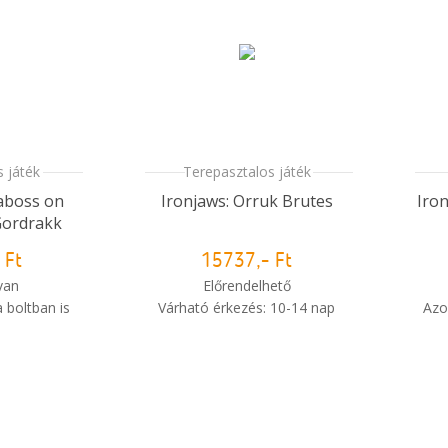
 játék
Terepasztalos játék
aboss on
Ironjaws: Orruk Brutes
Iro
ordrakk
 Ft
15737,- Ft
van
Előrendelhető
 boltban is
Várható érkezés: 10-14 nap
Azo
i
i
m meg a
Mikor kapom meg a
sem?
rendelésem?