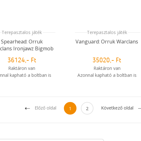
Terepasztalos játék
Terepasztalos játék
Spearhead: Orruk
Vanguard: Orruk Warclans
clans Ironjawz Bigmob
36124,- Ft
35020,- Ft
Raktáron van
Raktáron van
nnal kapható a boltban is
Azonnal kapható a boltban is
i
Mikor kapom meg a
Mikor kapom meg a
rendelésem?
rendelésem?
Előző oldal
Következő oldal
1
2