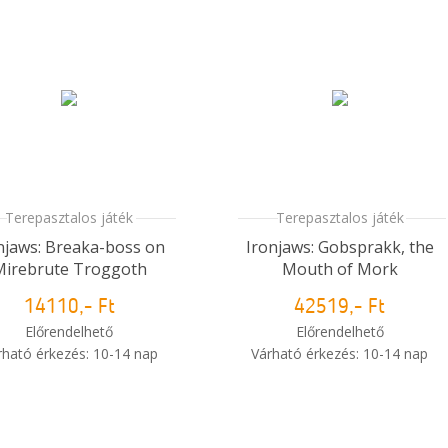
Terepasztalos játék
Terepasztalos játék
njaws: Breaka-boss on
Ironjaws: Gobsprakk, the
Mirebrute Troggoth
Mouth of Mork
14110,- Ft
42519,- Ft
Előrendelhető
Előrendelhető
rható érkezés: 10-14 nap
Várható érkezés: 10-14 nap
i
Mikor kapom meg a
Mikor kapom meg a
rendelésem?
rendelésem?