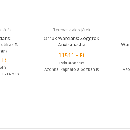
 játék
Terepasztalos játék
lans:
Orruk Warclans: Zoggrok
rekkaz &
Anvilsmasha
War
gerz
11511,- Ft
 Ft
Raktáron van
ető
Azonnal kapható a boltban is
Azo
 10-14 nap
i
i
Mikor kapom meg a
m meg a
rendelésem?
sem?