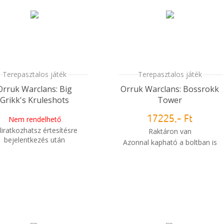
Terepasztalos játék
Terepasztalos játék
Orruk Warclans: Big
Orruk Warclans: Bossrokk
Grikk's Kruleshots
Tower
Nem rendelhető
17225,- Ft
liratkozhatsz értesítésre
Raktáron van
bejelentkezés után
Azonnal kapható a boltban is
Mikor kapom meg a
i
Mikor kapom meg a
rendelésem?
rendelésem?