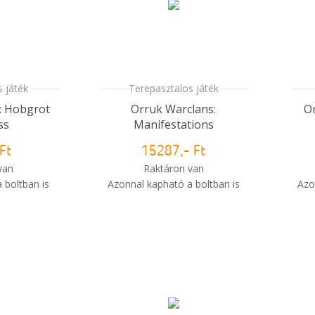
 játék
Terepasztalos játék
: Hobgrot
Orruk Warclans:
O
ss
Manifestations
Ft
15287,- Ft
van
Raktáron van
 boltban is
Azonnal kapható a boltban is
Azo
i
i
m meg a
Mikor kapom meg a
sem?
rendelésem?