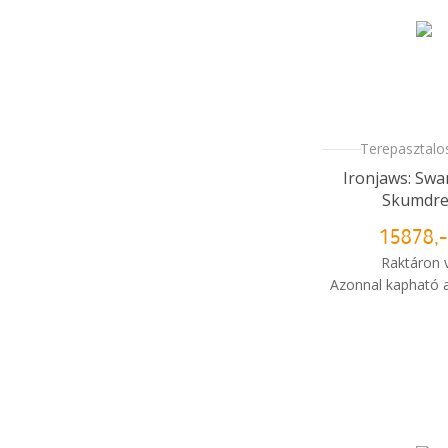
Terepasztalos
Ironjaws: Sw
Skumdre
15878,-
Raktáron 
Azonnal kapható a
i
Mikor kapo
rendelé