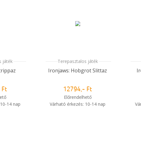
 játék
Terepasztalos játék
trippaz
Ironjaws: Hobgrot Slittaz
I
 Ft
12794,- Ft
ető
Előrendelhető
 10-14 nap
Várható érkezés: 10-14 nap
Vá
i
i
m meg a
Mikor kapom meg a
sem?
rendelésem?