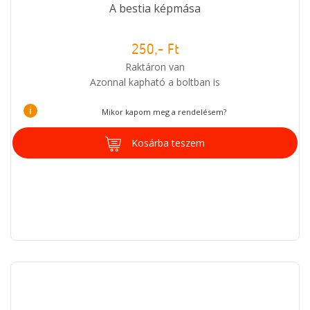
A bestia képmása
250,- Ft
Raktáron van
Azonnal kapható a boltban is
i
Mikor kapom meg a rendelésem?
Kosárba teszem