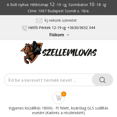
12
10
A Bolt nyitva: Hétköznap
-19 -ig, Szombaton
-18 -ig
Címe: 1067 Budapest Szondi u. 18/a.
Írj nekünk üzenetet
Hétfő-Péntek 12-19-ig: +3630/3632 344
Fiókom
0
Ingyenes kiszállítás 18000,- Ft felett, kizárólag GLS szállítás
esetén! (Kattints a részletekért)