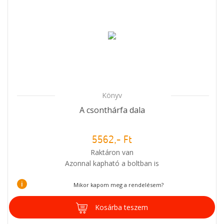
Könyv
A csonthárfa dala
5562,- Ft
Raktáron van
Azonnal kapható a boltban is
i
Mikor kapom meg a rendelésem?
Kosárba teszem