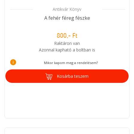
Antikvár Könyv
A fehér féreg fészke
800,- Ft
Raktáron van
Azonnal kapható a boltban is
i
Mikor kapom meg a rendelésem?
Kosárba teszem