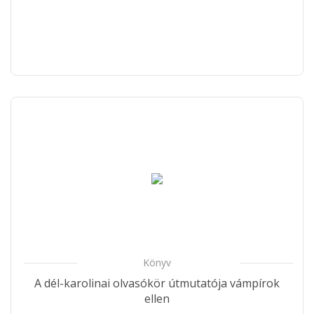
Könyv
A dél-karolinai olvasókör útmutatója vámpírok
ellen