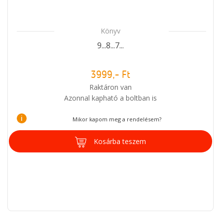
Könyv
9...8...7...
3999,- Ft
Raktáron van
Azonnal kapható a boltban is
i
Mikor kapom meg a rendelésem?
Kosárba teszem