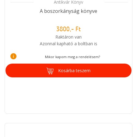
Antikvár Könyv
A boszorkányság könyve
3800,- Ft
Raktáron van
Azonnal kapható a boltban is
i
Mikor kapom meg a rendelésem?
Kosárba teszem