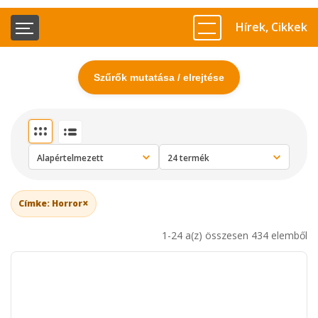
Hírek, Cikkek
Szűrők mutatása / elrejtése
×
Címke: Horror
1-24 a(z) összesen 434 elemből