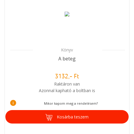
Könyv
A beteg
3132,- Ft
Raktáron van
Azonnal kapható a boltban is
i
Mikor kapom meg a rendelésem?
Kosárba teszem