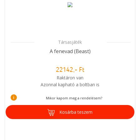
Társasjáték
A fenevad (Beast)
22142,- Ft
Raktáron van
Azonnal kapható a boltban is
i
Mikor kapom meg a rendelésem?
Kosárba teszem