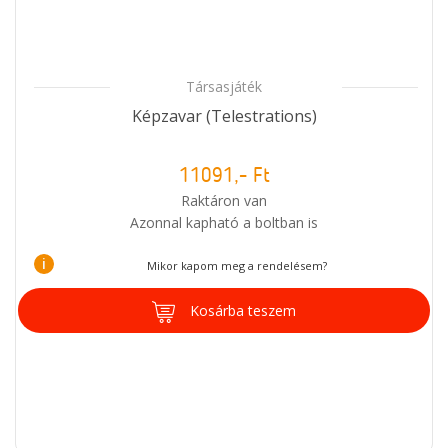
Társasjáték
Képzavar (Telestrations)
11091,- Ft
Raktáron van
Azonnal kapható a boltban is
i
Mikor kapom meg a rendelésem?
Kosárba teszem