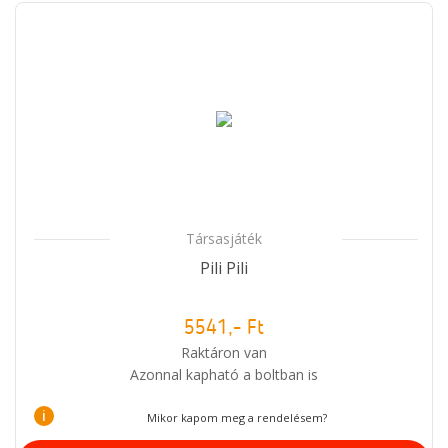
Társasjáték
Pili Pili
5541,- Ft
Raktáron van
Azonnal kapható a boltban is
i
Mikor kapom meg a rendelésem?