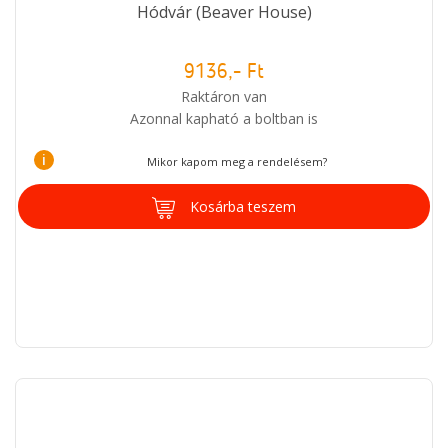
Hódvár (Beaver House)
9136,- Ft
Raktáron van
Azonnal kapható a boltban is
i
Mikor kapom meg a rendelésem?
Kosárba teszem