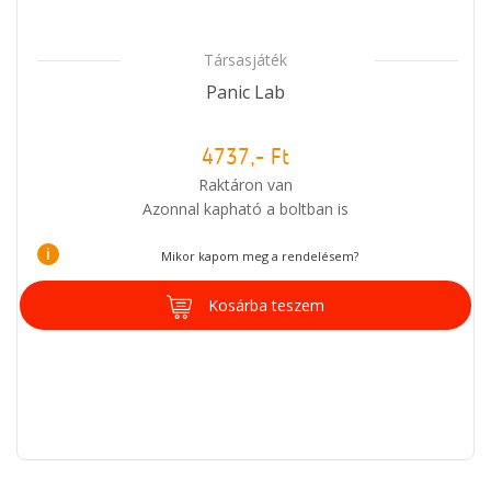
Társasjáték
Panic Lab
4737,- Ft
Raktáron van
Azonnal kapható a boltban is
i
Mikor kapom meg a rendelésem?
Kosárba teszem