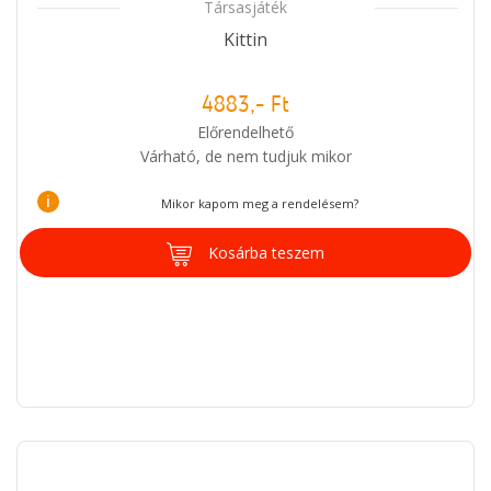
Társasjáték
Kittin
4883,- Ft
Előrendelhető
Várható, de nem tudjuk mikor
i
Mikor kapom meg a rendelésem?
Kosárba teszem