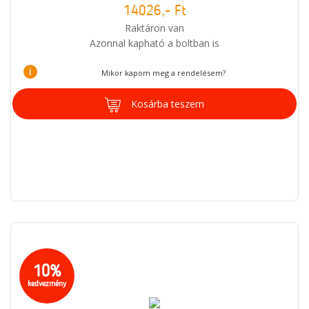
14026,- Ft
Raktáron van
Azonnal kapható a boltban is
i
Mikor kapom meg a rendelésem?
Kosárba teszem
10%
kedvezmény