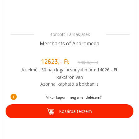
Bontott Társasjáték
Merchants of Andromeda
12623,- Ft
14026,- Ft
Az elmúlt 30 nap legalacsonyabb ára: 14026,- Ft
Raktáron van
Azonnal kapható a boltban is
i
Mikor kapom meg a rendelésem?
Kosárba teszem