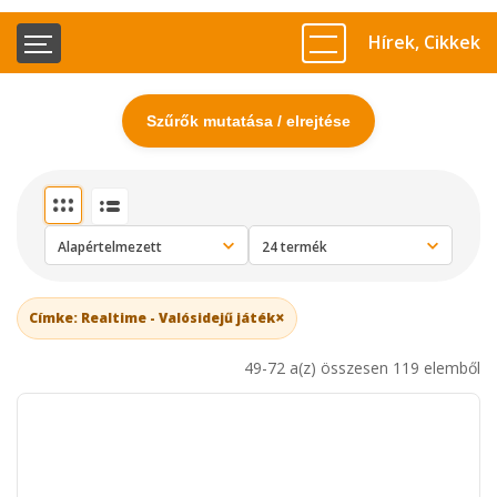
Hírek, Cikkek
Szűrők mutatása / elrejtése
×
Címke: Realtime - Valósidejű játék
49-72 a(z) összesen 119 elemből