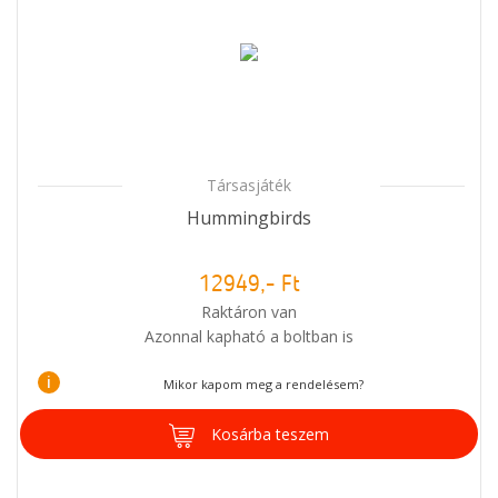
Társasjáték
Hummingbirds
12949,- Ft
Raktáron van
Azonnal kapható a boltban is
i
Mikor kapom meg a rendelésem?
Kosárba teszem