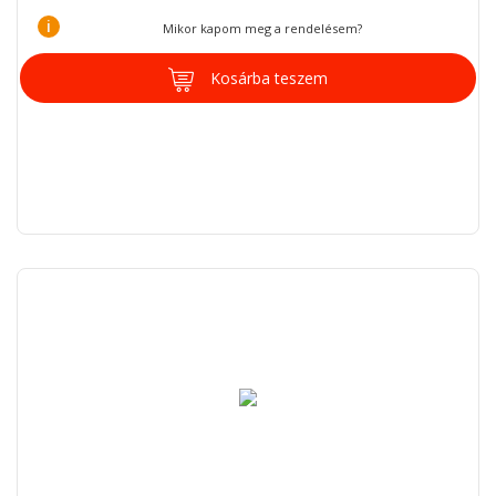
i
Mikor kapom meg a rendelésem?
Kosárba teszem