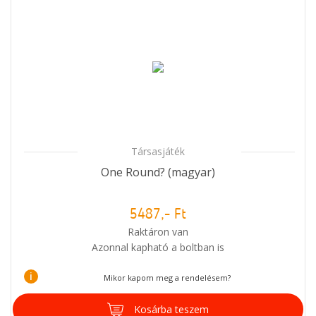
Társasjáték
One Round? (magyar)
5487,- Ft
Raktáron van
Azonnal kapható a boltban is
i
Mikor kapom meg a rendelésem?
Kosárba teszem