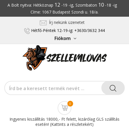
12
10
A Bolt nyitva: Hétköznap
-19 -ig, Szombaton
-18 -ig
Címe: 1067 Budapest Szondi u. 18/a.
Írj nekünk üzenetet
Hétfő-Péntek 12-19-ig: +3630/3632 344
Fiókom
0
Ingyenes kiszállítás 18000,- Ft felett, kizárólag GLS szállítás
esetén! (Kattints a részletekért)