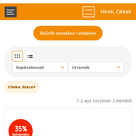
Hírek, Cikkek
Szűrők mutatása / elrejtése
×
Címke: Glaze
1-2 a(z) összesen 2 elemből
35%
kedvezmény