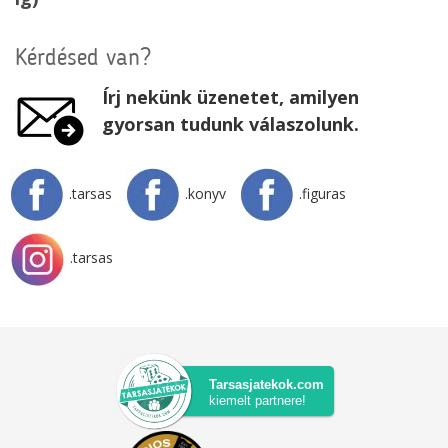
Kérdésed van?
Írj nekünk üzenetet, amilyen
gyorsan tudunk válaszolunk.
.tarsas
.konyv
.figuras
.tarsas
Tarsasjatekok.com
kiemelt partnere!