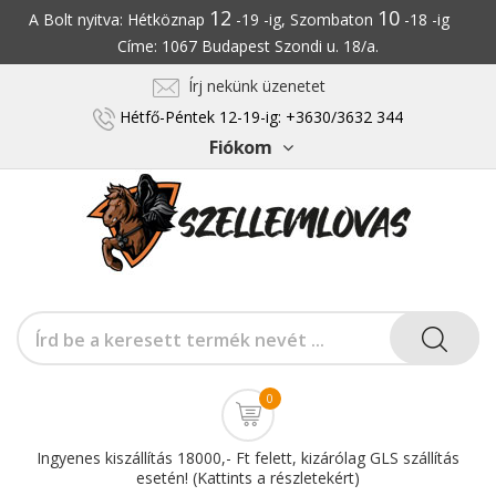
12
10
A Bolt nyitva: Hétköznap
-19 -ig, Szombaton
-18 -ig
Címe: 1067 Budapest Szondi u. 18/a.
Írj nekünk üzenetet
Hétfő-Péntek 12-19-ig: +3630/3632 344
Fiókom
0
Ingyenes kiszállítás 18000,- Ft felett, kizárólag GLS szállítás
esetén! (Kattints a részletekért)