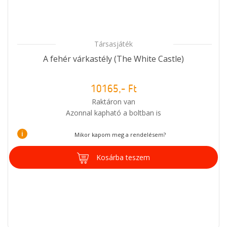
Társasjáték
A fehér várkastély (The White Castle)
10165,- Ft
Raktáron van
Azonnal kapható a boltban is
i
Mikor kapom meg a rendelésem?
Kosárba teszem