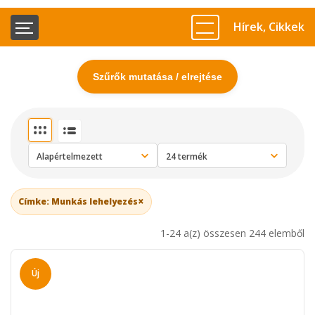
Hírek, Cikkek
Szűrők mutatása / elrejtése
×
Címke: Munkás lehelyezés
1-24 a(z) összesen 244 elemből
Új