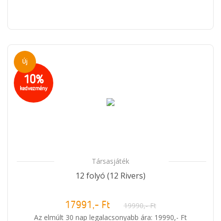
Új
10%
kedvezmény
Társasjáték
12 folyó (12 Rivers)
17991,- Ft
19990,- Ft
Az elmúlt 30 nap legalacsonyabb ára: 19990,- Ft