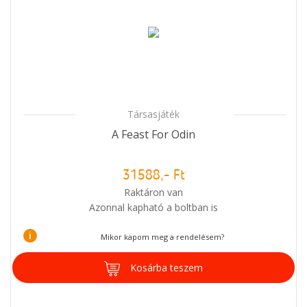
Társasjáték
A Feast For Odin
31588,- Ft
Raktáron van
Azonnal kapható a boltban is
i
Mikor kapom meg a rendelésem?
Kosárba teszem