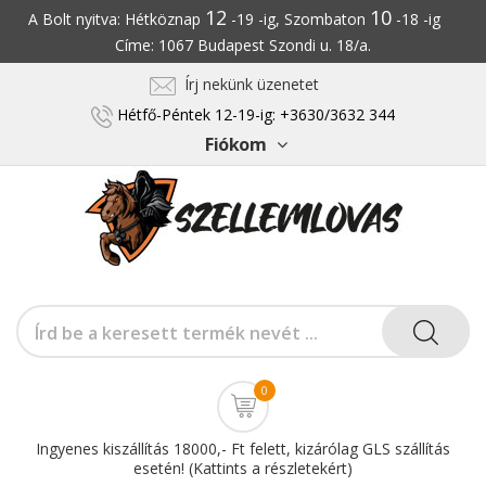
12
10
A Bolt nyitva: Hétköznap
-19 -ig, Szombaton
-18 -ig
Címe: 1067 Budapest Szondi u. 18/a.
Írj nekünk üzenetet
Hétfő-Péntek 12-19-ig: +3630/3632 344
Fiókom
0
Ingyenes kiszállítás 18000,- Ft felett, kizárólag GLS szállítás
esetén! (Kattints a részletekért)