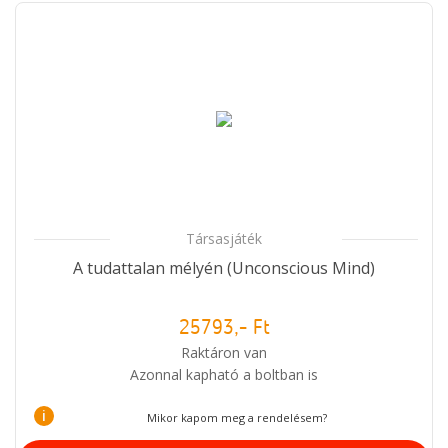
Társasjáték
A tudattalan mélyén (Unconscious Mind)
25793,- Ft
Raktáron van
Azonnal kapható a boltban is
i
Mikor kapom meg a rendelésem?