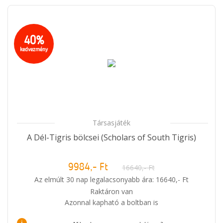
40%
kedvezmény
Társasjáték
A Dél-Tigris bölcsei (Scholars of South Tigris)
9984,- Ft
16640,- Ft
Az elmúlt 30 nap legalacsonyabb ára: 16640,- Ft
Raktáron van
Azonnal kapható a boltban is
i