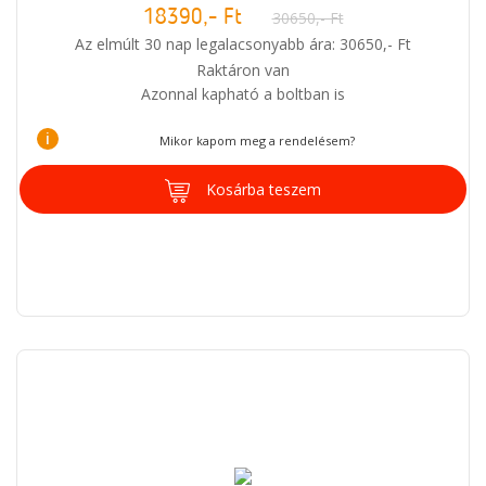
18390,- Ft
30650,- Ft
Az elmúlt 30 nap legalacsonyabb ára: 30650,- Ft
Raktáron van
Azonnal kapható a boltban is
i
Mikor kapom meg a rendelésem?
Kosárba teszem