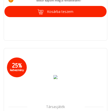
Mikor kapom meg a rendelésem?
Kosárba teszem
25%
kedvezmény
Társasjáték