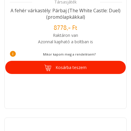
Társasjáték
A fehér várkastély: Párbaj (The White Castle: Duel)
(promólapkákkal)
8778,- Ft
Raktáron van
Azonnal kapható a boltban is
i
Mikor kapom meg a rendelésem?
Kosárba teszem