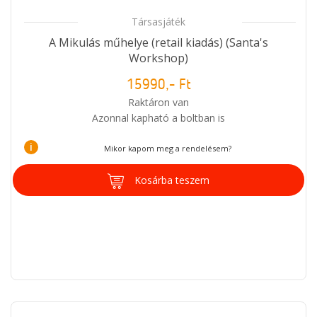
Társasjáték
A Mikulás műhelye (retail kiadás) (Santa's
Workshop)
15990,- Ft
Raktáron van
Azonnal kapható a boltban is
i
Mikor kapom meg a rendelésem?
Kosárba teszem