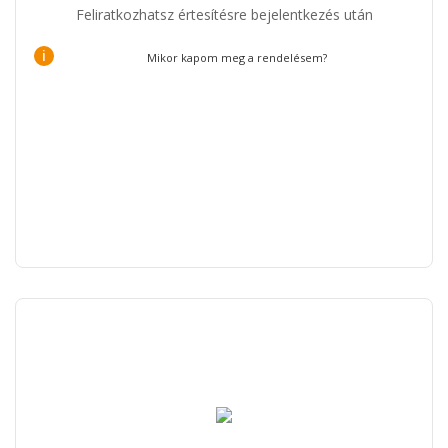
Feliratkozhatsz értesítésre bejelentkezés után
i
Mikor kapom meg a rendelésem?