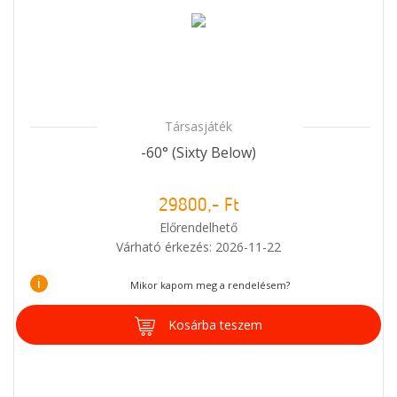
Társasjáték
-60° (Sixty Below)
29800,- Ft
Előrendelhető
Várható érkezés: 2026-11-22
i
Mikor kapom meg a rendelésem?
Kosárba teszem