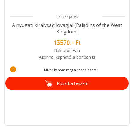
Társasjáték
A nyugati királyság lovagjai (Paladins of the West
Kingdom)
13570,- Ft
Raktáron van
Azonnal kapható a boltban is
i
Mikor kapom meg a rendelésem?
Kosárba teszem