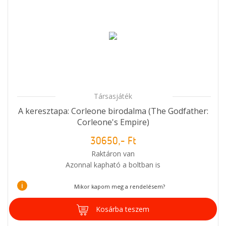
Társasjáték
A keresztapa: Corleone birodalma (The Godfather:
Corleone's Empire)
30650,- Ft
Raktáron van
Azonnal kapható a boltban is
i
Mikor kapom meg a rendelésem?
Kosárba teszem