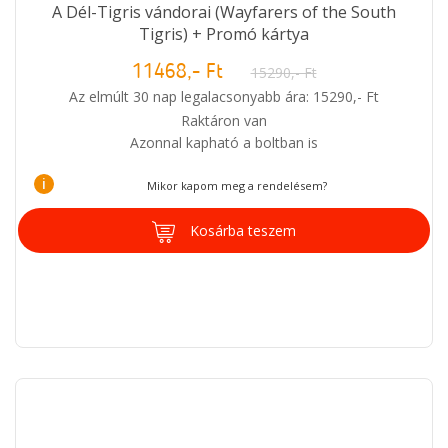
A Dél-Tigris vándorai (Wayfarers of the South
Tigris) + Promó kártya
11468,- Ft
15290,- Ft
Az elmúlt 30 nap legalacsonyabb ára: 15290,- Ft
Raktáron van
Azonnal kapható a boltban is
i
Mikor kapom meg a rendelésem?
Kosárba teszem