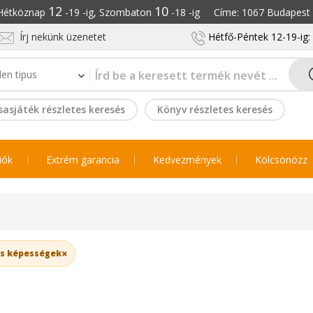
12
10
: Hétköznap
-19 -ig, Szombaton
-18 -ig Címe: 1067 Budapest S
Írj nekünk üzenetet
Hétfő-Péntek 12-19-ig
sasjáték részletes keresés
Könyv részletes keresés
iók
Extrém garancia
Kedvezmények
Kölcsönözz
×
os képességek