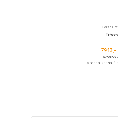
Társasjá
Fröccs
7913,- 
Raktáron 
Azonnal kapható a
i
Mikor kapo
rendelé