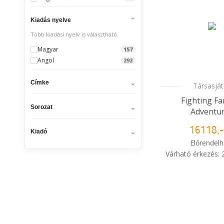
Kiadás nyelve
Több kiadási nyelv is választható.
Magyar
157
Angol
292
Címke
Társasjá
Fighting Fa
Sorozat
Adventu
16118,-
Kiadó
Előrendelh
Várható érkezés:
i
Mikor kapo
rendelé