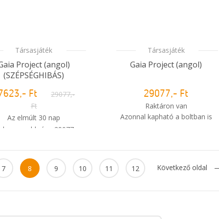
Társasjáték
Társasjáték
Gaia Project (angol)
Gaia Project (angol)
(SZÉPSÉGHIBÁS)
7623,- Ft
29077,-
29077,- Ft
Ft
Raktáron van
Azonnal kapható a boltban is
Az elmúlt 30 nap
alacsonyabb ára: 29077,-
i
Mikor kapom meg a
Ft
rendelésem?
Raktáron van
nnal kapható a boltban is
Következő oldal
7
8
9
10
11
12
Mikor kapom meg a
rendelésem?