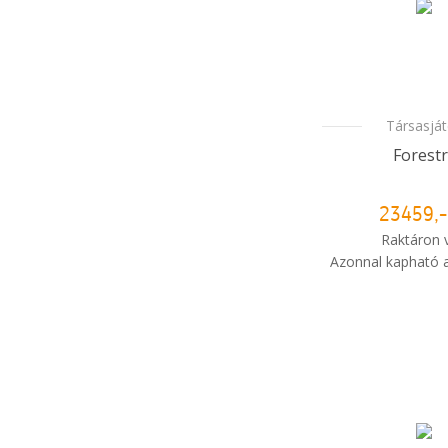
Társasjá
Forestr
23459,-
Raktáron 
Azonnal kapható a
i
Mikor kapo
rendelé