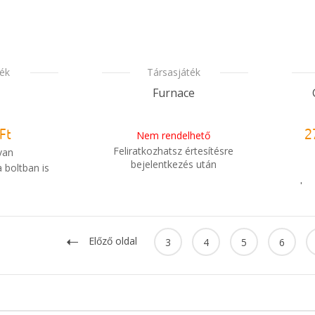
ték
Társasjáték
Furnace
Ft
Nem rendelhető
2
Feliratkozhatsz értesítésre
van
bejelentkezés után
 boltban is
leg
i
Mikor kapom meg a
m meg a
rendelésem?
sem?
Azo
Előző oldal
3
4
5
6
i