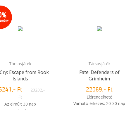
0%
ezmény
Társasjáték
Társasjáték
 Cry: Escape from Rook
Fate: Defenders of
Islands
Grimheim
6241,- Ft
23202,-
22069,- Ft
Ft
Előrendelhető
Várható érkezés: 20-30 nap
Az elmúlt 30 nap
alacsonyabb ára: 23202,-
i
Mikor kapom meg a
Ft
rendelésem?
Raktáron van