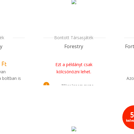
ték
Bontott Társasjáték
y
Forestry
For
 Ft
Ezt a példányt csak
van
kölcsönözni lehet.
 boltban is
Azo
i
Mikor kapom meg a
i
m meg a
rendelésem?
sem?
kedv