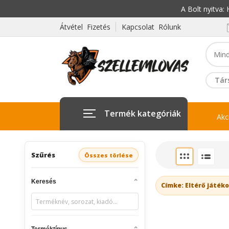
A Bolt nyitva
Átvétel Fizetés
Kapcsolat Rólunk
Tár
Termék kategóriák
Akc
Szűrés
Összes törlése
Keresés
Címke: Eltérő játék
Terméktípus