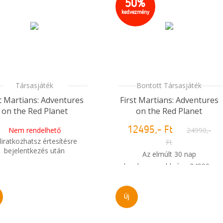
50%
kedvezmény
Társasjáték
Bontott Társasjáték
st Martians: Adventures
First Martians: Adventures
on the Red Planet
on the Red Planet
Nem rendelhető
12495,- Ft
24990,-
liratkozhatsz értesítésre
Ft
bejelentkezés után
Az elmúlt 30 nap
legalacsonyabb ára: 24990,-
Mikor kapom meg a
Ft
rendelésem?
Raktáron van
Új
Azonnal kapható a boltban is
i
Mikor kapom meg a