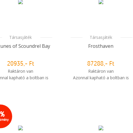
Társasjáték
Társasjáték
tunes of Scoundrel Bay
Frosthaven
20935,- Ft
87288,- Ft
Raktáron van
Raktáron van
nnal kapható a boltban is
Azonnal kapható a boltban is
i
Mikor kapom meg a
Mikor kapom meg a
rendelésem?
rendelésem?
5%
ezmény