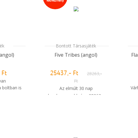
kedvezmény
ték
Bontott Társasjáték
(angol)
Five Tribes (angol)
Fl
 Ft
25437,- Ft
28263,-
van
Ft
 boltban is
Vár
Az elmúlt 30 nap
legalacsonyabb ára: 28263,-
i
m meg a
Ft
sem?
Raktáron van
Azonnal kapható a boltban is
i
Mikor kapom meg a
rendelésem?