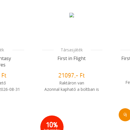
ték
Társasjáték
ntasy
First in Flight
Fir
res
 Ft
21097,- Ft
Fe
ető
Raktáron van
 2026-08-31
Azonnal kapható a boltban is
i
i
m meg a
Mikor kapom meg a
sem?
rendelésem?
Új
10%