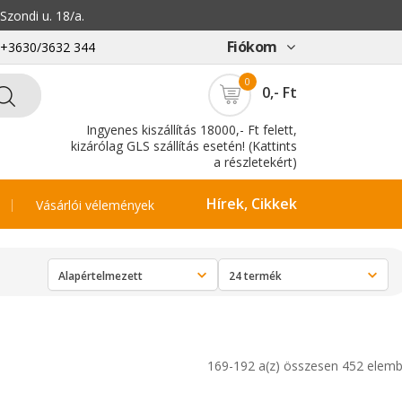
zondi u. 18/a.
Fiókom
: +3630/3632 344
0
0,- Ft
Ingyenes kiszállítás 18000,- Ft felett,
kizárólag GLS szállítás esetén! (Kattints
a részletekért)
Hírek, Cikkek
Vásárlói vélemények
169-192 a(z) összesen 452 elemb