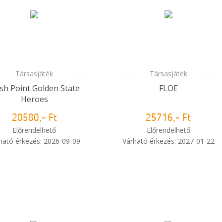
rendelésem?
Társasjáték
Társasjáték
ash Point Golden State
FLOE
Heroes
20580,- Ft
25716,- Ft
Előrendelhető
Előrendelhető
ható érkezés: 2026-09-09
Várható érkezés: 2027-01-22
i
Mikor kapom meg a
Mikor kapom meg a
rendelésem?
rendelésem?