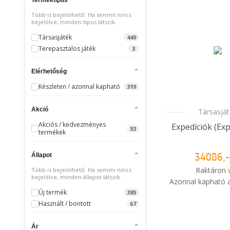
Több is bejelölhető. Ha semmi nincs
bejelölve, minden típus látszik.
Társasjáték
449
Terepasztalos játék
3
Elérhetőség
Készleten / azonnal kapható
319
Akció
Társasjá
Akciós / kedvezményes
Expedíciók (Exp
53
termékek
Állapot
34086,-
Raktáron 
Több is bejelölhető. Ha semmi nincs
bejelölve, minden állapot látszik.
Azonnal kapható a
Új termék
385
i
Használt / bontott
67
Mikor kapo
rendelé
Ár