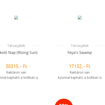
nnal kapható a boltban is
Mikor kapom meg a
rendelésem?
Társasjáték
Társasjáték
lkelő Nap (Rising Sun)
Feya's Swamp
38315,- Ft
17132,- Ft
Raktáron van
Raktáron van
nnal kapható a boltban is
Azonnal kapható a boltban is
i
Mikor kapom meg a
Mikor kapom meg a
rendelésem?
rendelésem?