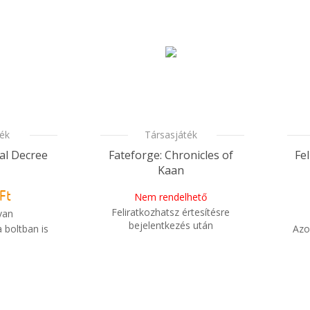
Azo
i
ték
Társasjáték
yal Decree
Fateforge: Chronicles of
Fe
Kaan
Ft
Nem rendelhető
Feliratkozhatsz értesítésre
van
bejelentkezés után
 boltban is
Azo
i
Mikor kapom meg a
i
m meg a
rendelésem?
sem?