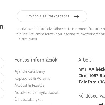
Tovább a feliratkozáshoz
n!
Csatlakozz 17.000+ olvasóhoz és te is azonnal értesülsz m
tudunk! Sőt, amint feliratkozol, azonnal tájékozódhatsz az
Kalauzunkból.
Fontos információk
A bolt:
NYITVA hétk
Ajándékutalvány
Cím: 1067 Bu
Kapcsolat & Rólunk
Telefon: +36
Átvétel & Fizetés
Adatkezelési nyilatkozat
Kérdésed v
Üzletszabályzat