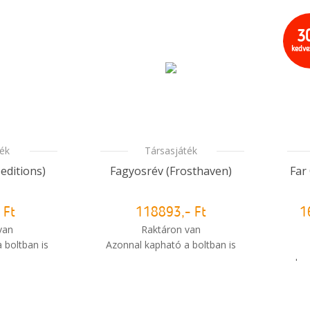
3
kedv
ték
Társasjáték
editions)
Fagyosrév (Frosthaven)
Far
 Ft
118893,- Ft
1
van
Raktáron van
 boltban is
Azonnal kapható a boltban is
leg
i
m meg a
Mikor kapom meg a
sem?
rendelésem?