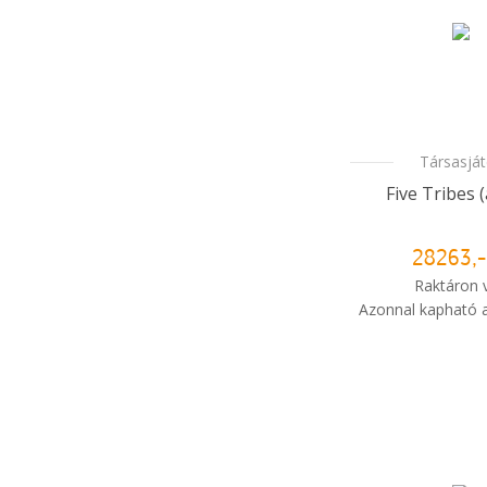
Társasjá
Five Tribes 
28263,-
Raktáron 
Azonnal kapható a
i
Mikor kapo
rendelé