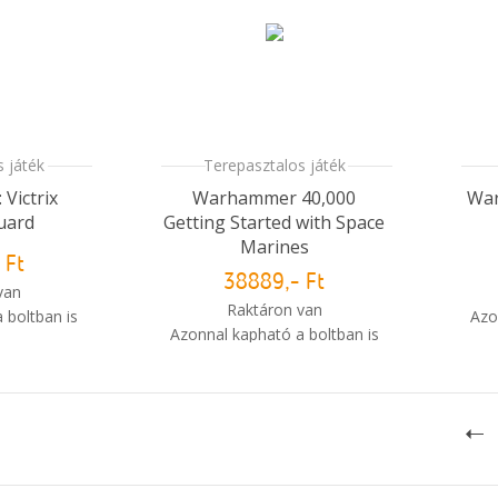
 játék
Terepasztalos játék
 Victrix
Warhammer 40,000
War
uard
Getting Started with Space
Marines
 Ft
38889,- Ft
van
Raktáron van
 boltban is
Azo
Azonnal kapható a boltban is
i
m meg a
i
Mikor kapom meg a
sem?
rendelésem?