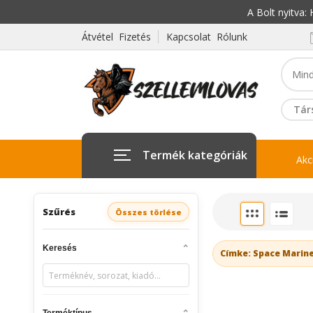
A Bolt nyitva
Átvétel Fizetés
Kapcsolat Rólunk
Tár
Termék kategóriák
Akc
Szűrés
Összes törlése
Keresés
Címke: Space Marin
Terméktípus