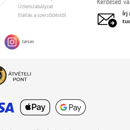
Kérdésed v
Üzletszabályzat
Ír
Elállás a szerződéstől
tu
.tarsas