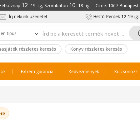
12
10
: Hétköznap
-19 -ig, Szombaton
-18 -ig Címe: 1067 Budapest S
Írj nekünk üzenetet
Hétfő-Péntek 12-19-ig
sasjáték részletes keresés
Könyv részletes keresés
iók
Extrém garancia
Kedvezmények
Kölcsönözz
×
es