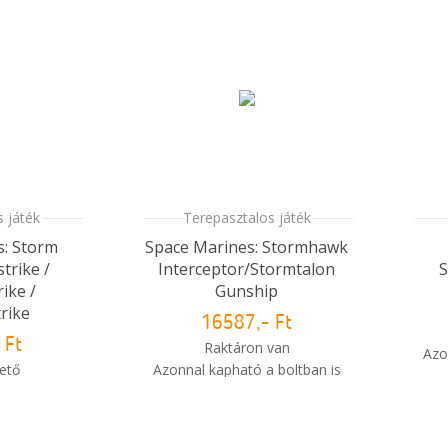
 játék
Terepasztalos játék
s: Storm
Space Marines: Stormhawk
trike /
Interceptor/Stormtalon
S
ike /
Gunship
rike
16587,- Ft
 Ft
Raktáron van
Azo
ető
Azonnal kapható a boltban is
 10-14 nap
i
i
Mikor kapom meg a
m meg a
rendelésem?