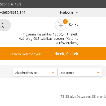
zondi u. 18/a.
Fiókom
: +3630/3632 344
0
0,- Ft
Ingyenes kiszállítás 18000,- Ft felett,
kizárólag GLS szállítás esetén! (Kattints
a részletekért)
Hírek, Cikkek
Vásárlói vélemények
73-88 a(z) összesen 88 elemb