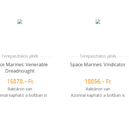
Terepasztalos játék
Terepasztalos játék
ce Marines: Venerable
Space Marines: Vindicator
Dreadnought
15878,- Ft
18856,- Ft
Raktáron van
Raktáron van
nnal kapható a boltban is
Azonnal kapható a boltban is
i
Mikor kapom meg a
Mikor kapom meg a
rendelésem?
rendelésem?