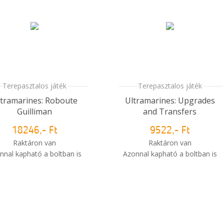
Terepasztalos játék
Terepasztalos játék
ltramarines: Roboute
Ultramarines: Upgrades
Guilliman
and Transfers
18246,- Ft
9522,- Ft
Raktáron van
Raktáron van
nnal kapható a boltban is
Azonnal kapható a boltban is
i
Mikor kapom meg a
Mikor kapom meg a
rendelésem?
rendelésem?