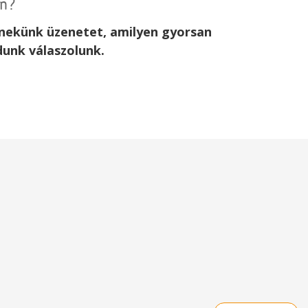
an?
j nekünk üzenetet, amilyen gyorsan
dunk válaszolunk.