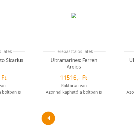
 játék
Terepasztalos játék
to Sicarius
Ultramarines: Ferren
U
Areios
 Ft
11516,- Ft
van
Raktáron van
 boltban is
Azonnal kapható a boltban is
Azo
i
i
m meg a
Mikor kapom meg a
sem?
rendelésem?
Új