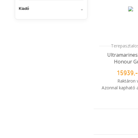
Kiadó
Terepasztalos
Ultramarines:
Honour G
15939,-
Raktáron 
Azonnal kapható a
i
Mikor kapo
rendelé