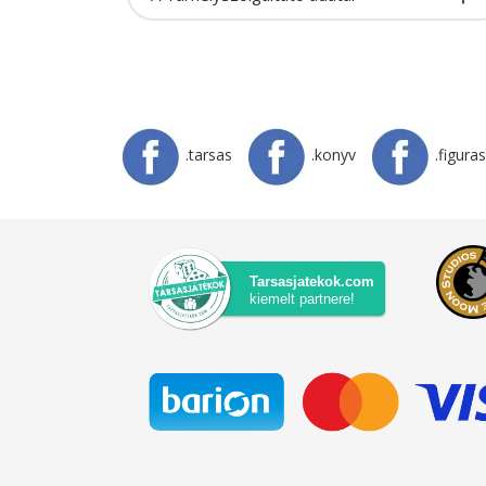
.tarsas
.konyv
.figuras
Tarsasjatekok.com
kiemelt partnere!