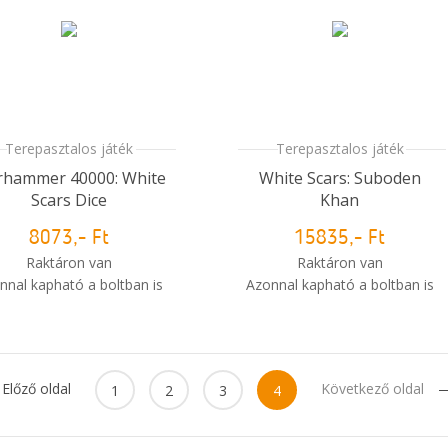
Terepasztalos játék
Terepasztalos játék
hammer 40000: White
White Scars: Suboden
Scars Dice
Khan
8073,- Ft
15835,- Ft
Raktáron van
Raktáron van
nnal kapható a boltban is
Azonnal kapható a boltban is
i
Mikor kapom meg a
Mikor kapom meg a
rendelésem?
rendelésem?
Előző oldal
Következő oldal
1
2
3
4