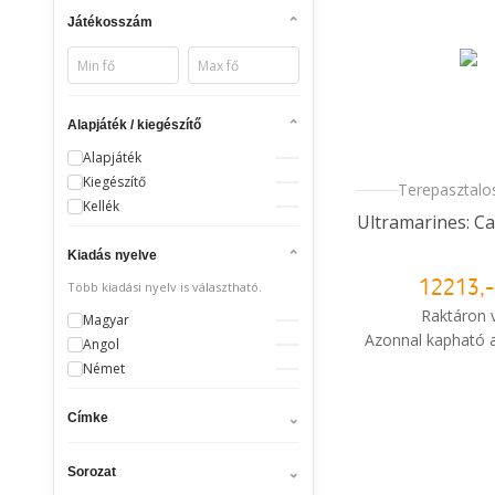
Játékosszám
Alapjáték / kiegészítő
Alapjáték
Kiegészítő
Terepasztalos
Kellék
Ultramarines: Ca
Kiadás nyelve
Több kiadási nyelv is választható.
12213,-
Raktáron 
Magyar
Azonnal kapható a
Angol
Német
i
Mikor kapo
rendelé
Címke
Sorozat