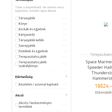
Több is bejelölhető. Ha semmi nincs
bejelölve, minden típus látszik.
Társasjáték
Könyv
Kockák és egyebek
Kártyavédő
Társasjáték kellék
Szerepjáték
Festékek és egyebek
Terepasztalos
Terepasztalos játék
Space Marine
Terepasztalos játék
szabálykönyv
Speeder Hails
Thunderstr
Elérhetőség
Hammerst
Készleten / azonnal kapható
19824,-
Előrendelh
Akció
Várható érkezés:
Akciós / kedvezményes
termékek
i
Mikor kapo