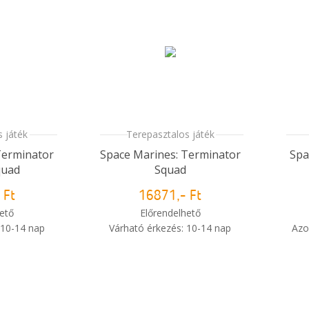
sem?
 játék
Terepasztalos játék
Terminator
Space Marines: Terminator
Spa
quad
Squad
 Ft
16871,- Ft
ető
Előrendelhető
 10-14 nap
Várható érkezés: 10-14 nap
Azo
i
i
m meg a
Mikor kapom meg a
sem?
rendelésem?