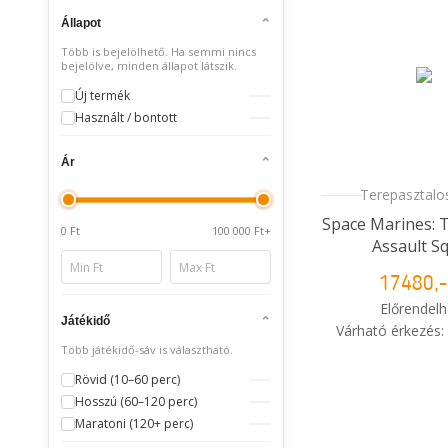
rendelé
Állapot
Több is bejelölhető. Ha semmi nincs
bejelölve, minden állapot látszik.
Új termék
Használt / bontott
Ár
Terepasztalos
Space Marines: 
0 Ft
100 000 Ft+
Assault S
17480,-
Előrendelh
Játékidő
Várható érkezés:
Több játékidő-sáv is választható.
i
Mikor kapo
Rövid (10–60 perc)
rendelé
Hosszú (60–120 perc)
Maratoni (120+ perc)