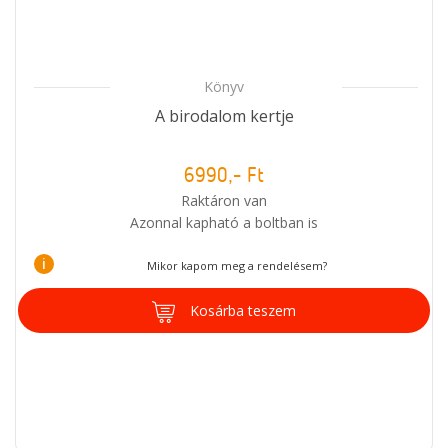
Könyv
A birodalom kertje
6990,- Ft
Raktáron van
Azonnal kapható a boltban is
i
Mikor kapom meg a rendelésem?
Kosárba teszem