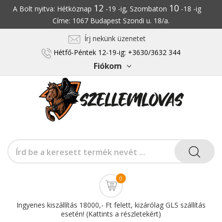
12
10
A Bolt nyitva: Hétköznap
-19 -ig, Szombaton
-18 -ig
Címe: 1067 Budapest Szondi u. 18/a.
Írj nekünk üzenetet
Hétfő-Péntek 12-19-ig: +3630/3632 344
Fiókom
0
Ingyenes kiszállítás 18000,- Ft felett, kizárólag GLS szállítás
esetén! (Kattints a részletekért)