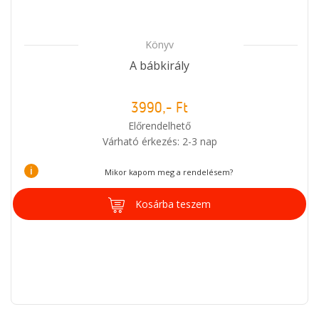
Könyv
A bábkirály
3990,- Ft
Előrendelhető
Várható érkezés: 2-3 nap
i
Mikor kapom meg a rendelésem?
Kosárba teszem