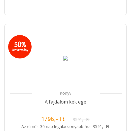
50%
kedvezmény
Könyv
A fájdalom kék ege
1796,- Ft
3591,- Ft
Az elmúlt 30 nap legalacsonyabb ára: 3591,- Ft