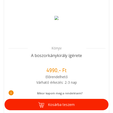
Könyv
A boszorkánykirály ígérete
4990,- Ft
Előrendelhető
Várható érkezés: 2-3 nap
i
Mikor kapom meg a rendelésem?
Kosárba teszem