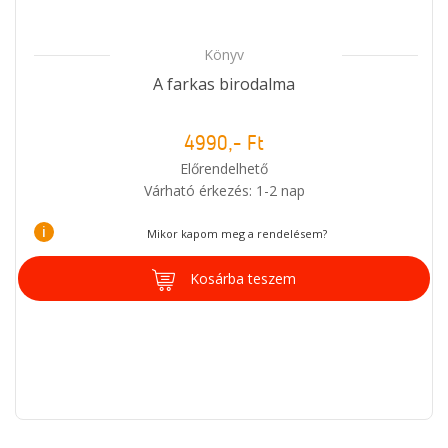
Könyv
A farkas birodalma
4990,- Ft
Előrendelhető
Várható érkezés: 1-2 nap
i
Mikor kapom meg a rendelésem?
Kosárba teszem