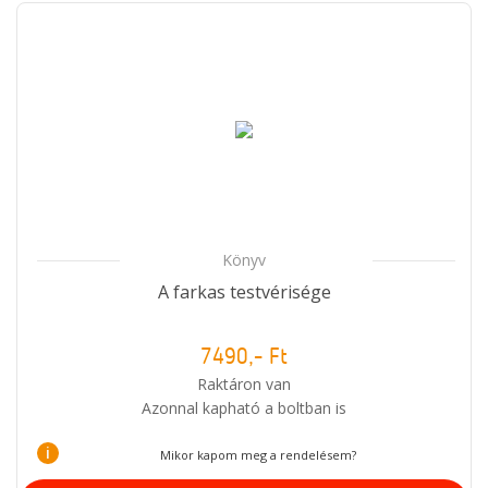
Könyv
A farkas testvérisége
7490,- Ft
Raktáron van
Azonnal kapható a boltban is
i
Mikor kapom meg a rendelésem?