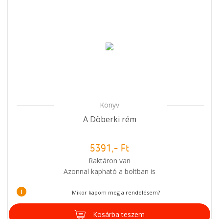
Könyv
A Döberki rém
5391,- Ft
Raktáron van
Azonnal kapható a boltban is
i
Mikor kapom meg a rendelésem?
Kosárba teszem