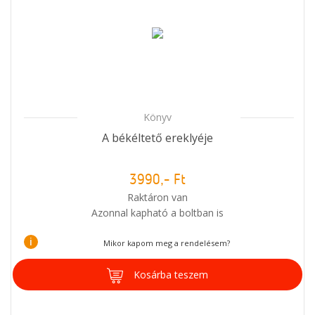
Könyv
A békéltető ereklyéje
3990,- Ft
Raktáron van
Azonnal kapható a boltban is
i
Mikor kapom meg a rendelésem?
Kosárba teszem