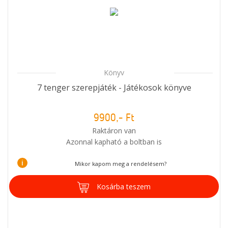
Könyv
7 tenger szerepjáték - Játékosok könyve
9900,- Ft
Raktáron van
Azonnal kapható a boltban is
i
Mikor kapom meg a rendelésem?
Kosárba teszem