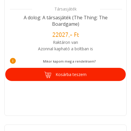
Társasjáték
A dolog: A társasjáték (The Thing: The
Boardgame)
22027,- Ft
Raktáron van
Azonnal kapható a boltban is
i
Mikor kapom meg a rendelésem?
Kosárba teszem