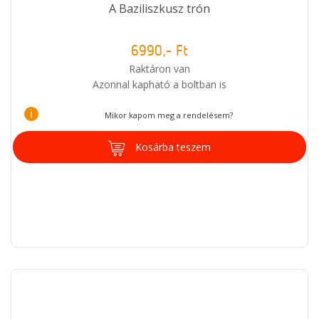
A Baziliszkusz trón
6990,- Ft
Raktáron van
Azonnal kapható a boltban is
i
Mikor kapom meg a rendelésem?
Kosárba teszem