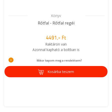
Könyv
Rőtfal - Rőtfal regéi
4491,- Ft
Raktáron van
Azonnal kapható a boltban is
i
Mikor kapom meg a rendelésem?
Kosárba teszem