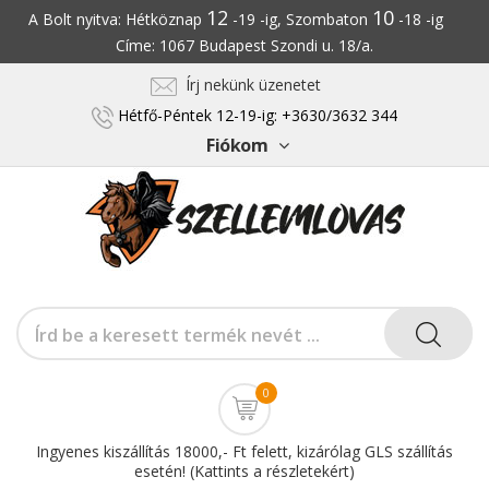
12
10
A Bolt nyitva: Hétköznap
-19 -ig, Szombaton
-18 -ig
Címe: 1067 Budapest Szondi u. 18/a.
Írj nekünk üzenetet
Hétfő-Péntek 12-19-ig: +3630/3632 344
Fiókom
0
Ingyenes kiszállítás 18000,- Ft felett, kizárólag GLS szállítás
esetén! (Kattints a részletekért)