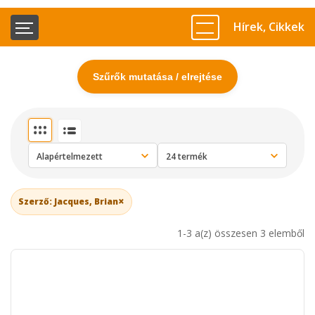
Hírek, Cikkek
Szűrők mutatása / elrejtése
×
Szerző: Jacques, Brian
1-3 a(z) összesen 3 elemből