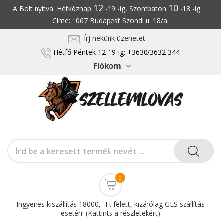
12
10
A Bolt nyitva: Hétköznap
-19 -ig, Szombaton
-18 -ig
Címe: 1067 Budapest Szondi u. 18/a.
Írj nekünk üzenetet
Hétfő-Péntek 12-19-ig: +3630/3632 344
Fiókom
0
Ingyenes kiszállítás 18000,- Ft felett, kizárólag GLS szállítás
esetén! (Kattints a részletekért)