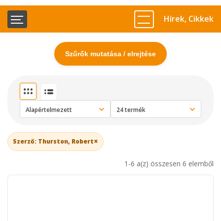
Hírek, Cikkek
Szűrők mutatása / elrejtése
×
Szerző: Thurston, Robert
1-6 a(z) összesen 6 elemből