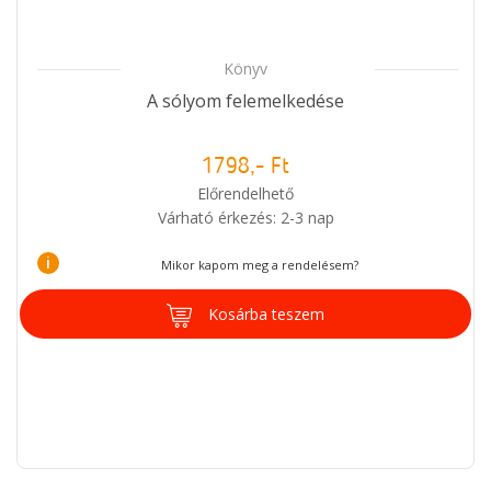
Könyv
A sólyom felemelkedése
1798,- Ft
Előrendelhető
Várható érkezés: 2-3 nap
i
Mikor kapom meg a rendelésem?
Kosárba teszem