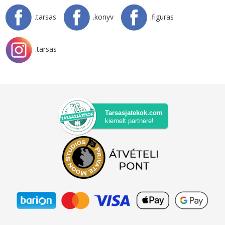
.tarsas
.konyv
.figuras
.tarsas
Tarsasjatekok.com
kiemelt partnere!