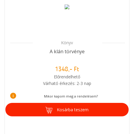
Könyv
A klán törvénye
1348,- Ft
Előrendelhető
Várható érkezés: 2-3 nap
i
Mikor kapom meg a rendelésem?
Kosárba teszem