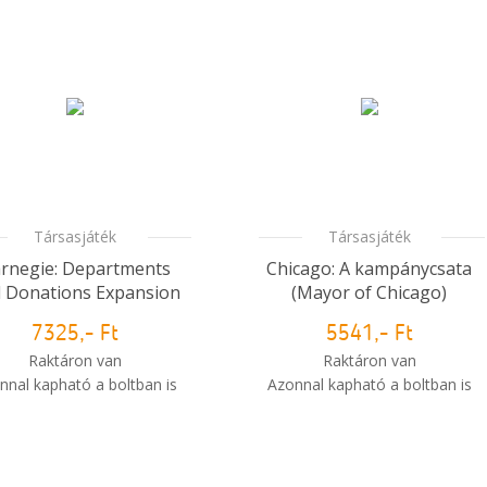
Társasjáték
Társasjáték
rnegie: Departments
Chicago: A kampánycsata
 Donations Expansion
(Mayor of Chicago)
7325,- Ft
5541,- Ft
Raktáron van
Raktáron van
nnal kapható a boltban is
Azonnal kapható a boltban is
i
Mikor kapom meg a
Mikor kapom meg a
rendelésem?
rendelésem?