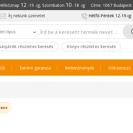
12
10
: Hétköznap
-19 -ig, Szombaton
-18 -ig Címe: 1067 Budapest S
Írj nekünk üzenetet
Hétfő-Péntek 12-19-ig
sasjáték részletes keresés
Könyv részletes keresés
iók
Extrém garancia
Kedvezmények
Kölcsönözz
×
ges