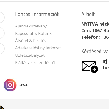
Fontos információk
A bolt:
NYITVA hétk
Ajándékutalvány
Cím: 1067 Bu
Kapcsolat & Rólunk
Telefon: +36
Átvétel & Fizetés
Adatkezelési nyilatkozat
Kérdésed v
Üzletszabályzat
Ír
Elállás a szerződéstől
tu
.tarsas