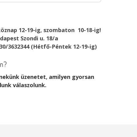
öznap 12-19-ig, szombaton 10-18-ig!
dapest Szondi u. 18/a
30/3632344 (Hétfő-Péntek 12-19-ig)
an?
j nekünk üzenetet, amilyen gyorsan
dunk válaszolunk.