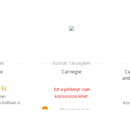
ték
Bontott Társasjáték
ie
Carnegie
Ca
and
 Ft
Ezt a példányt csak
van
kölcsönözni lehet.
 boltban is
Azo
i
Mikor kapom meg a
i
m meg a
rendelésem?
sem?