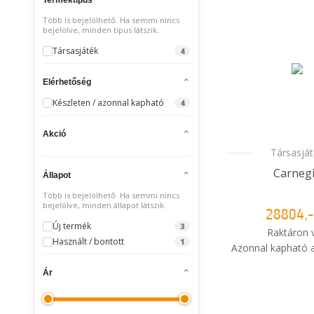
Több is bejelölhető. Ha semmi nincs
bejelölve, minden típus látszik.
Társasjáték
4
Elérhetőség
Készleten / azonnal kapható
4
Akció
Társasjá
Carneg
Állapot
Több is bejelölhető. Ha semmi nincs
bejelölve, minden állapot látszik.
28804,-
Új termék
3
Raktáron 
Használt / bontott
1
Azonnal kapható a
Ár
i
Mikor kapo
rendelé