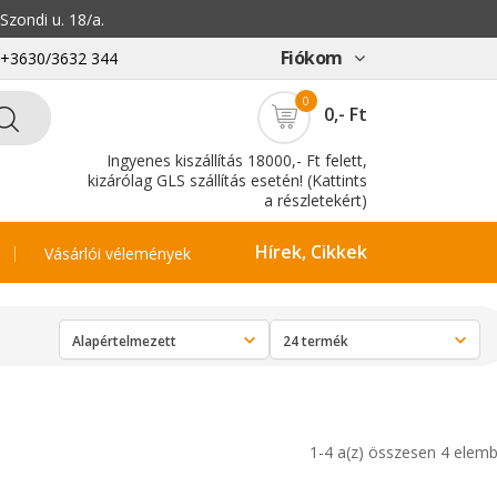
zondi u. 18/a.
Fiókom
: +3630/3632 344
0
0,- Ft
Ingyenes kiszállítás 18000,- Ft felett,
kizárólag GLS szállítás esetén! (Kattints
a részletekért)
Hírek, Cikkek
Vásárlói vélemények
1-4 a(z) összesen 4 elemb