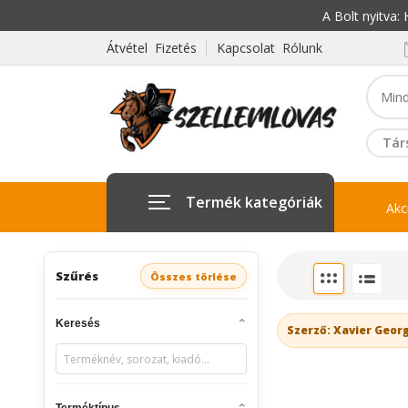
A Bolt nyitva
Átvétel Fizetés
Kapcsolat Rólunk
Tár
Termék kategóriák
Akc
Szűrés
Összes törlése
Keresés
Szerző: Xavier Geor
Terméktípus