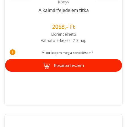
Könyv
A kalmárfejedelem titka
2068,- Ft
Előrendelhető
Várható érkezés: 2-3 nap
i
Mikor kapom meg a rendelésem?
Kosárba teszem