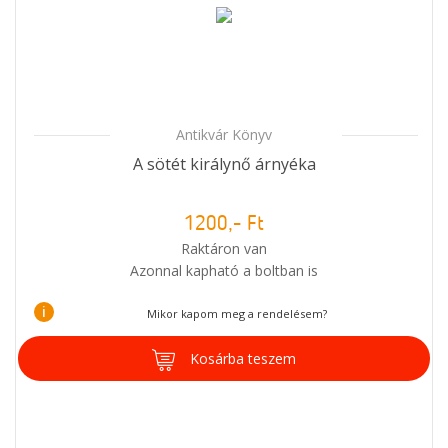
Antikvár Könyv
A sötét királynő árnyéka
1200,- Ft
Raktáron van
Azonnal kapható a boltban is
i
Mikor kapom meg a rendelésem?
Kosárba teszem