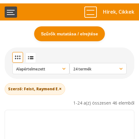
Hírek, Cikkek
Szűrők mutatása / elrejtése
×
Szerző: Feist, Raymond E.
1-24 a(z) összesen 46 elemből