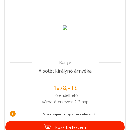
Könyv
A sötét királynő árnyéka
1978,- Ft
Előrendelhető
Várható érkezés: 2-3 nap
i
Mikor kapom meg a rendelésem?
Kosárba teszem