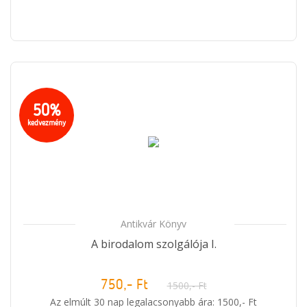
50%
kedvezmény
Antikvár Könyv
A birodalom szolgálója I.
750,- Ft
1500,- Ft
Az elmúlt 30 nap legalacsonyabb ára: 1500,- Ft