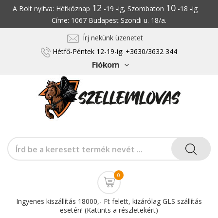
12
10
A Bolt nyitva: Hétköznap
-19 -ig, Szombaton
-18 -ig
Címe: 1067 Budapest Szondi u. 18/a.
Írj nekünk üzenetet
Hétfő-Péntek 12-19-ig: +3630/3632 344
Fiókom
0
Ingyenes kiszállítás 18000,- Ft felett, kizárólag GLS szállítás
esetén! (Kattints a részletekért)