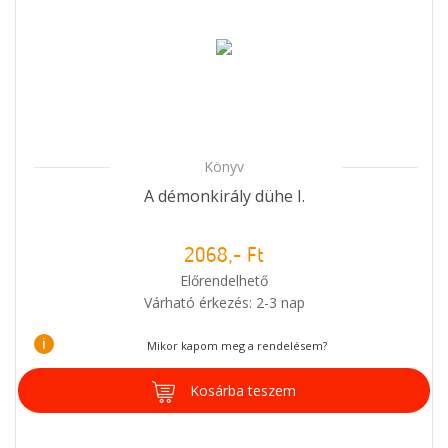
Könyv
A démonkirály dühe I.
2068,- Ft
Előrendelhető
Várható érkezés: 2-3 nap
i
Mikor kapom meg a rendelésem?
Kosárba teszem