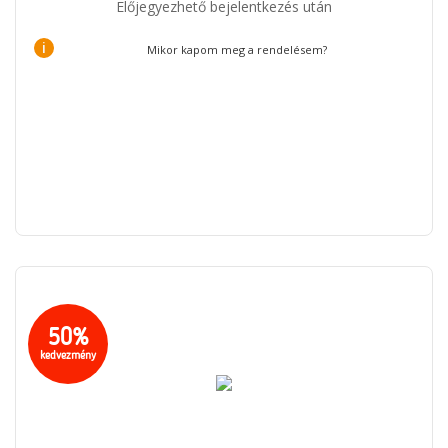
Előjegyezhető bejelentkezés után
i
Mikor kapom meg a rendelésem?
50%
kedvezmény