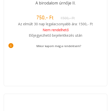
A birodalom úrnője II.
750,- Ft
1500,- Ft
Az elmúlt 30 nap legalacsonyabb ára: 1500,- Ft
Nem rendelhető
Előjegyezhető bejelentkezés után
i
Mikor kapom meg a rendelésem?