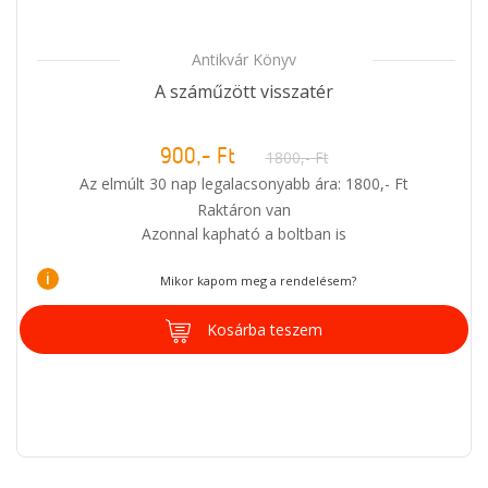
Antikvár Könyv
A száműzött visszatér
900,- Ft
1800,- Ft
Az elmúlt 30 nap legalacsonyabb ára: 1800,- Ft
Raktáron van
Azonnal kapható a boltban is
i
Mikor kapom meg a rendelésem?
Kosárba teszem