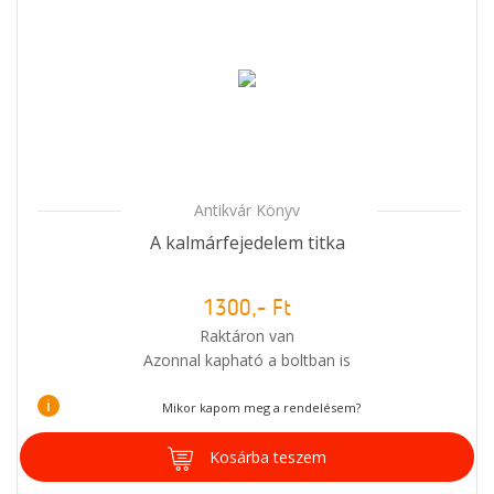
Antikvár Könyv
A kalmárfejedelem titka
1300,- Ft
Raktáron van
Azonnal kapható a boltban is
i
Mikor kapom meg a rendelésem?
Kosárba teszem