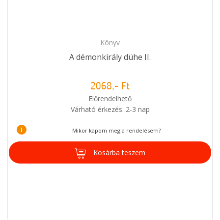
Könyv
A démonkirály dühe II.
2068,- Ft
Előrendelhető
Várható érkezés: 2-3 nap
i
Mikor kapom meg a rendelésem?
Kosárba teszem