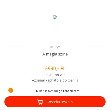
Könyv
A mágia színe
5990,- Ft
Raktáron van
Azonnal kapható a boltban is
i
Mikor kapom meg a rendelésem?
Kosárba teszem