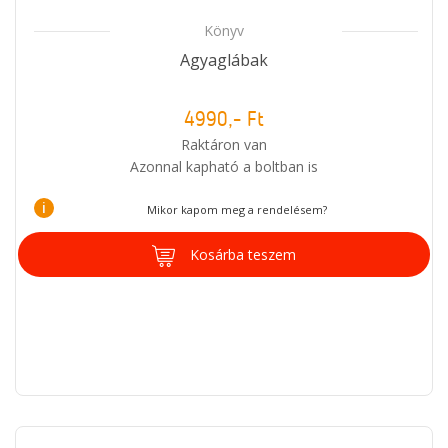
Könyv
Agyaglábak
4990,- Ft
Raktáron van
Azonnal kapható a boltban is
i
Mikor kapom meg a rendelésem?
Kosárba teszem