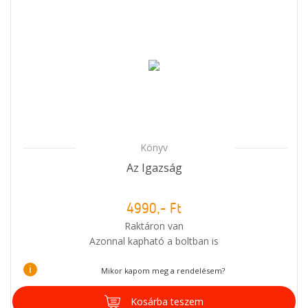
Könyv
Az Igazság
4990,- Ft
Raktáron van
Azonnal kapható a boltban is
i
Mikor kapom meg a rendelésem?
Kosárba teszem