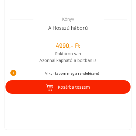
Könyv
A Hosszú háború
4990,- Ft
Raktáron van
Azonnal kapható a boltban is
i
Mikor kapom meg a rendelésem?
Kosárba teszem