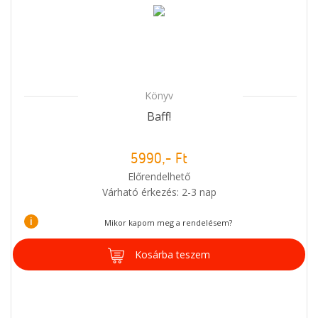
Könyv
Baff!
5990,- Ft
Előrendelhető
Várható érkezés: 2-3 nap
i
Mikor kapom meg a rendelésem?
Kosárba teszem