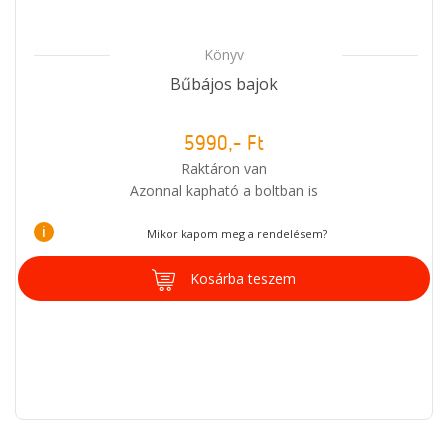
Könyv
Bűbájos bajok
5990,- Ft
Raktáron van
Azonnal kapható a boltban is
i
Mikor kapom meg a rendelésem?
Kosárba teszem