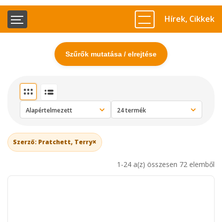
Hírek, Cikkek
Szűrők mutatása / elrejtése
×
Szerző: Pratchett, Terry
1-24 a(z) összesen 72 elemből