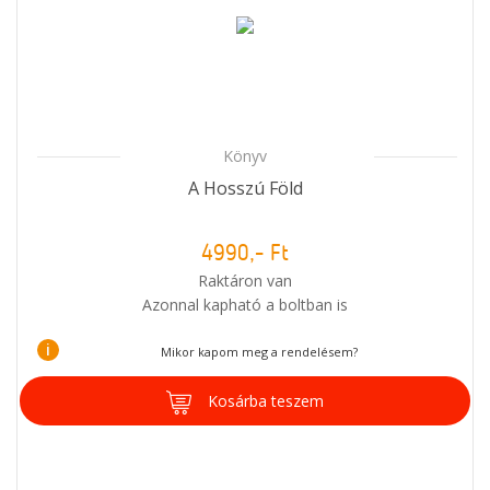
Könyv
A Hosszú Föld
4990,- Ft
Raktáron van
Azonnal kapható a boltban is
i
Mikor kapom meg a rendelésem?
Kosárba teszem