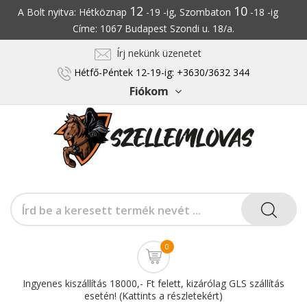
12
10
A Bolt nyitva: Hétköznap
-19 -ig, Szombaton
-18 -ig
Címe: 1067 Budapest Szondi u. 18/a.
Írj nekünk üzenetet
Hétfő-Péntek 12-19-ig: +3630/3632 344
Fiókom
0
Ingyenes kiszállítás 18000,- Ft felett, kizárólag GLS szállítás
esetén! (Kattints a részletekért)