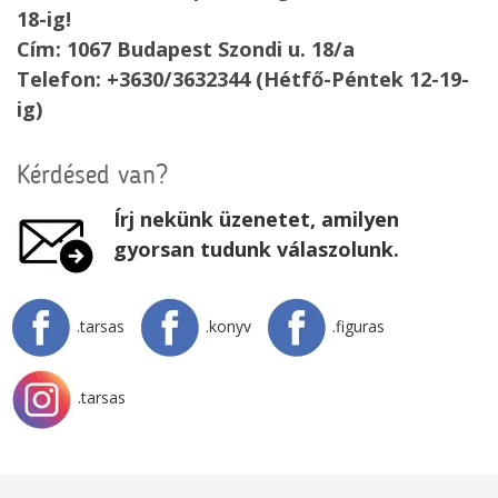
18-ig!
Cím: 1067 Budapest Szondi u. 18/a
Telefon: +3630/3632344 (Hétfő-Péntek 12-19-
ig)
Kérdésed van?
Írj nekünk üzenetet, amilyen
gyorsan tudunk válaszolunk.
.tarsas
.konyv
.figuras
.tarsas