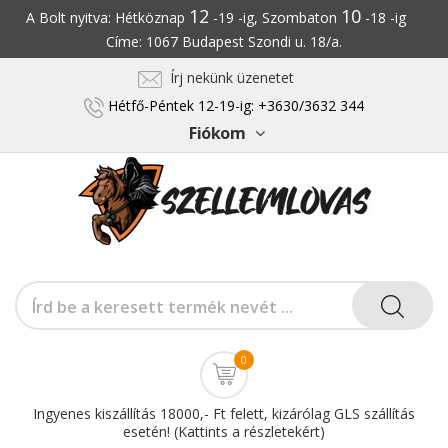
12
10
A Bolt nyitva: Hétköznap
-19 -ig, Szombaton
-18 -ig
Címe: 1067 Budapest Szondi u. 18/a.
Írj nekünk üzenetet
Hétfő-Péntek 12-19-ig: +3630/3632 344
Fiókom
0
Ingyenes kiszállítás 18000,- Ft felett, kizárólag GLS szállítás
esetén! (Kattints a részletekért)