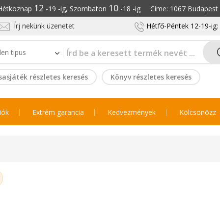
12
10
: Hétköznap
-19 -ig, Szombaton
-18 -ig Címe: 1067 Budapest S
Írj nekünk üzenetet
Hétfő-Péntek 12-19-ig
sasjáték részletes keresés
Könyv részletes keresés
iók
Extrém garancia
Kedvezmények
Kölcsönözz