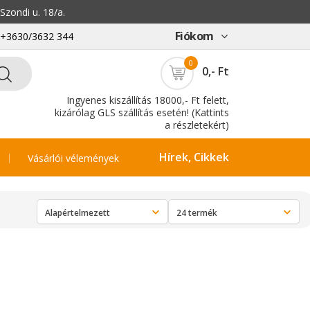
zondi u. 18/a.
Fiókom
: +3630/3632 344
0
0,- Ft
Ingyenes kiszállítás 18000,- Ft felett,
kizárólag GLS szállítás esetén! (Kattints
a részletekért)
Hírek, Cikkek
Vásárlói vélemények