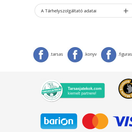
A Tárhelyszolgáltató adatai
.tarsas
.konyv
.figuras
Tarsasjatekok.com
kiemelt partnere!