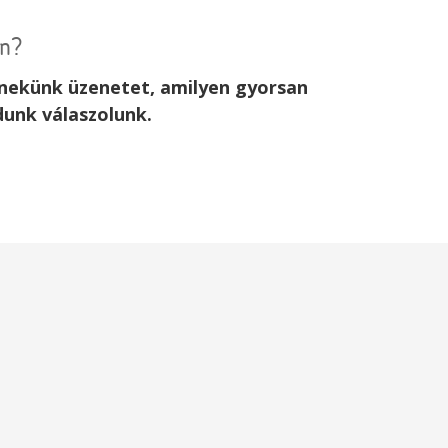
an?
j nekünk üzenetet, amilyen gyorsan
dunk válaszolunk.