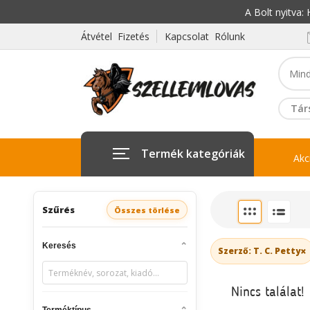
A Bolt nyitva
Átvétel Fizetés
Kapcsolat Rólunk
Tár
Termék kategóriák
Akc
Szűrés
Összes törlése
Keresés
×
Szerző: T. C. Petty
Nincs találat!
Terméktípus