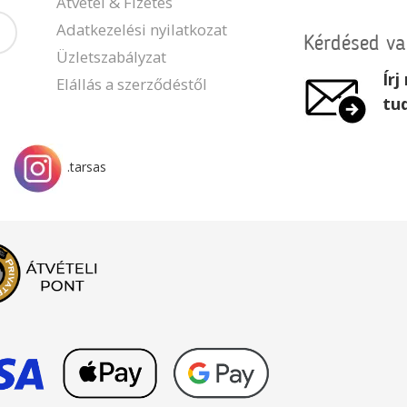
Átvétel & Fizetés
Adatkezelési nyilatkozat
Kérdésed v
Üzletszabályzat
Ír
Elállás a szerződéstől
tu
.tarsas