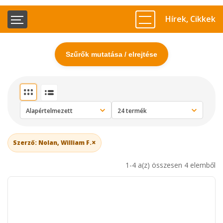
Hírek, Cikkek
Szűrők mutatása / elrejtése
×
Szerző: Nolan, William F.
1-4 a(z) összesen 4 elemből