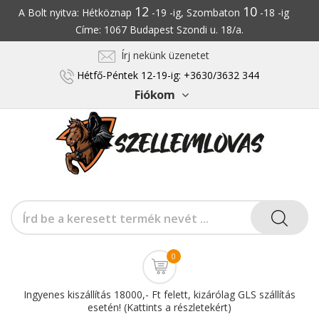
12
10
A Bolt nyitva: Hétköznap
-19 -ig, Szombaton
-18 -ig
Címe: 1067 Budapest Szondi u. 18/a.
Írj nekünk üzenetet
Hétfő-Péntek 12-19-ig: +3630/3632 344
Fiókom
0
Ingyenes kiszállítás 18000,- Ft felett, kizárólag GLS szállítás
esetén! (Kattints a részletekért)