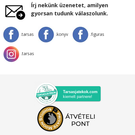
Írj nekünk üzenetet, amilyen
gyorsan tudunk válaszolunk.
.tarsas
.konyv
.figuras
.tarsas
Tarsasjatekok.com
kiemelt partnere!