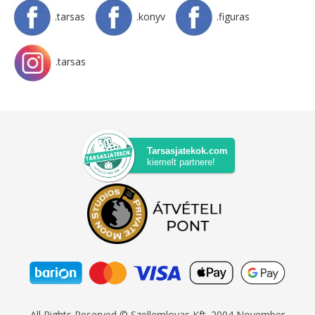
.tarsas
.konyv
.figuras
.tarsas
Tarsasjatekok.com
kiemelt partnere!
All Rights Reserved © Szellemlovas Kft. 2004 November