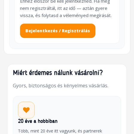
Ehhez először be kell jelentkezned. Ha még
nem regisztráltál, itt az idő — aztán gyere
vissza, és folytasd a véleményed megírását.
Bejelentkezés / Regisztrálás
Miért érdemes nálunk vásárolni?
Gyors, biztonságos és kényelmes vásárlás.
20 éve a hobbiban
Több, mint 20 éve itt vagyunk, és partnerek