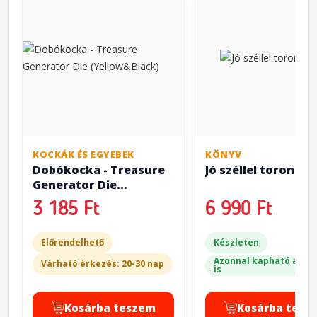
KOCKÁK ÉS EGYEBEK
KÖNYV
Dobókocka - Treasure
Jó széllel toroni pa
Generator Die
(Yellow&Black)
3 185 Ft
6 990 Ft
Előrendelhető
Készleten
Azonnal kapható a bol
Várható érkezés: 20-30 nap
is
Kosárba teszem
Kosárba tesz