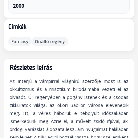
2000
Címkék
Fantasy
Önálló regény
Részletes leírás
Az Interjú a vámpírral világhírű szerzője most is az
okkultizmus és a misztikum birodalmába vezeti el az
olvasót. Új regényében a pogány istenek és a csodás
zikkuratok világa, az ókori Babilon városa elevenedik
meg. Itt, a véres háborúk e tébolyult időszakában
ismerkedünk meg Ázriellel, a művelt zsidó ifjúval, aki
ördögi varázslat áldozata lesz, ám nyugalmat halálában
sem lelhet. A túlvilágról hozzák vissza, hogy szellemként