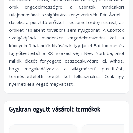
örök engedelmességre, a Csontok mindenkori
tulajdonosának szolgálatára kényszerítsék. Bár Ázriel -
dacolva a pusztító erőkkel - leszámol ördögi uraival, az
öröklét rabjaként továbbra sem nyugodhat. A Csontok
Szolgálójának mindenkor engedelmeskedni kell a
könnyelmű halandók hívásának, így jut el Babilon mesés
függőkertjeiből a XX. század végi New York-ba, ahol
milliók életét fenyegető összeesküvésre lel. Ahhoz,
hogy megakadályozza a világméretű pusztítást,
természetfeletti erejét kell felhasználnia. Csak így
nyerheti el a végső megváltást...
Gyakran együtt vásárolt termékek