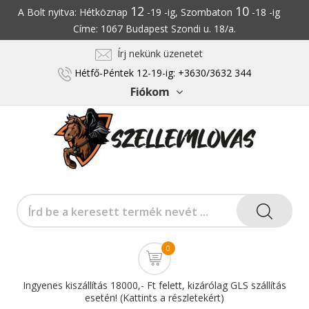
12
10
A Bolt nyitva: Hétköznap
-19 -ig, Szombaton
-18 -ig
Címe: 1067 Budapest Szondi u. 18/a.
Írj nekünk üzenetet
Hétfő-Péntek 12-19-ig: +3630/3632 344
Fiókom
0
Ingyenes kiszállítás 18000,- Ft felett, kizárólag GLS szállítás
esetén! (Kattints a részletekért)