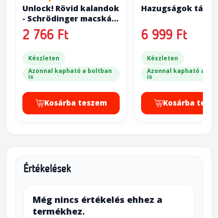
Unlock! Rövid kalandok
Hazugságok tánca
- Schrödinger macskája
(Unlock!: Short
2 766 Ft
6 999 Ft
Adventures -
Schrödinger's Cat)
Készleten
Készleten
Azonnal kapható a boltban
Azonnal kapható a bol
is
is
Kosárba teszem
Kosárba tesz
Értékelések
Még nincs értékelés ehhez a
termékhez.