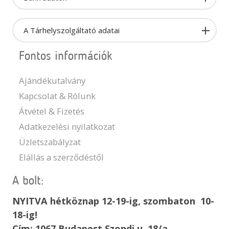
A Tárhelyszolgáltató adatai
Fontos információk
Ajándékutalvány
Kapcsolat & Rólunk
Átvétel & Fizetés
Adatkezelési nyilatkozat
Üzletszabályzat
Elállás a szerződéstől
A bolt:
NYITVA hétköznap 12-19-ig, szombaton 10-
18-ig!
Cím: 1067 Budapest Szondi u. 18/a