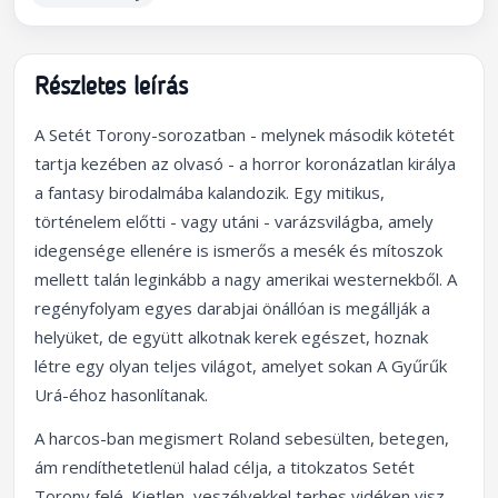
Részletes leírás
A Setét Torony-sorozatban - melynek második kötetét
tartja kezében az olvasó - a horror koronázatlan királya
a fantasy birodalmába kalandozik. Egy mitikus,
történelem előtti - vagy utáni - varázsvilágba, amely
idegensége ellenére is ismerős a mesék és mítoszok
mellett talán leginkább a nagy amerikai westernekből. A
regényfolyam egyes darabjai önállóan is megállják a
helyüket, de együtt alkotnak kerek egészet, hoznak
létre egy olyan teljes világot, amelyet sokan A Gyűrűk
Urá-éhoz hasonlítanak.
A harcos-ban megismert Roland sebesülten, betegen,
ám rendíthetetlenül halad célja, a titokzatos Setét
Torony felé. Kietlen, veszélyekkel terhes vidéken visz