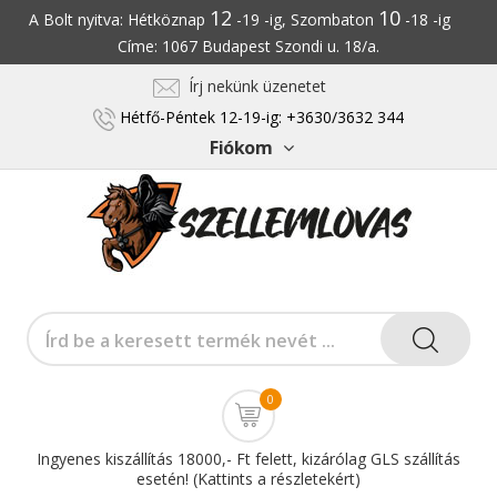
12
10
A Bolt nyitva: Hétköznap
-19 -ig, Szombaton
-18 -ig
Címe: 1067 Budapest Szondi u. 18/a.
Írj nekünk üzenetet
Hétfő-Péntek 12-19-ig: +3630/3632 344
Fiókom
0
Ingyenes kiszállítás 18000,- Ft felett, kizárólag GLS szállítás
esetén! (Kattints a részletekért)