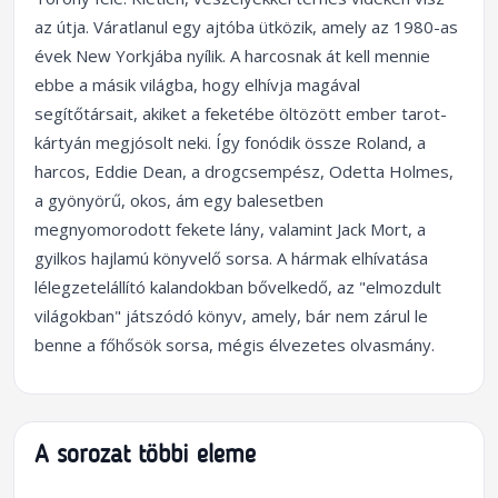
az útja. Váratlanul egy ajtóba ütközik, amely az 1980-as
évek New Yorkjába nyílik. A harcosnak át kell mennie
ebbe a másik világba, hogy elhívja magával
segítőtársait, akiket a feketébe öltözött ember tarot-
kártyán megjósolt neki. Így fonódik össze Roland, a
harcos, Eddie Dean, a drogcsempész, Odetta Holmes,
a gyönyörű, okos, ám egy balesetben
megnyomorodott fekete lány, valamint Jack Mort, a
gyilkos hajlamú könyvelő sorsa. A hármak elhívatása
lélegzetelállító kalandokban bővelkedő, az "elmozdult
világokban" játszódó könyv, amely, bár nem zárul le
benne a főhősök sorsa, mégis élvezetes olvasmány.
A sorozat többi eleme