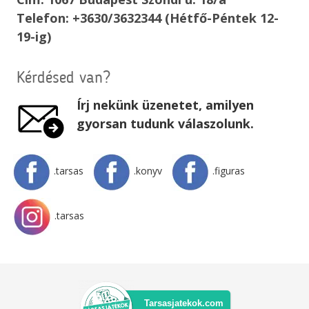
Telefon: +3630/3632344 (Hétfő-Péntek 12-
19-ig)
Kérdésed van?
Írj nekünk üzenetet, amilyen
gyorsan tudunk válaszolunk.
.tarsas
.konyv
.figuras
.tarsas
Tarsasjatekok.com