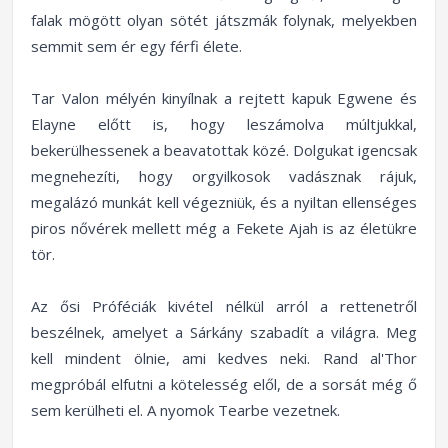
falak mögött olyan sötét játszmák folynak, melyekben
semmit sem ér egy férfi élete.
Tar Valon mélyén kinyílnak a rejtett kapuk Egwene és
Elayne előtt is, hogy leszámolva múltjukkal,
bekerülhessenek a beavatottak közé. Dolgukat igencsak
megnehezíti, hogy orgyilkosok vadásznak rájuk,
megalázó munkát kell végezniük, és a nyiltan ellenséges
piros nővérek mellett még a Fekete Ajah is az életükre
tör.
Az ősi Próféciák kivétel nélkül arról a rettenetről
beszélnek, amelyet a Sárkány szabadít a világra. Meg
kell mindent ölnie, ami kedves neki. Rand al'Thor
megpróbál elfutni a kötelesség elől, de a sorsát még ő
sem kerülheti el. A nyomok Tearbe vezetnek.