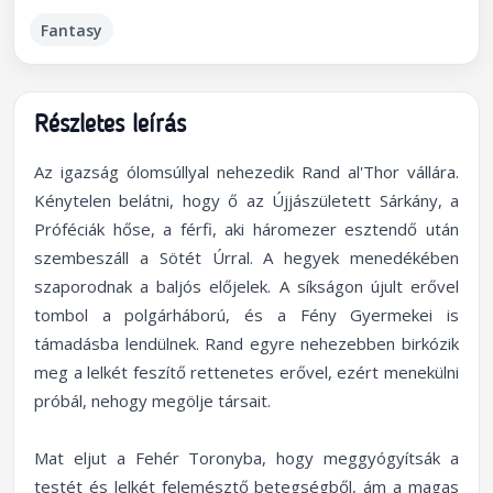
Fantasy
Részletes leírás
Az igazság ólomsúllyal nehezedik Rand al'Thor vállára.
Kénytelen belátni, hogy ő az Újjászületett Sárkány, a
Próféciák hőse, a férfi, aki háromezer esztendő után
szembeszáll a Sötét Úrral. A hegyek menedékében
szaporodnak a baljós előjelek. A síkságon újult erővel
tombol a polgárháború, és a Fény Gyermekei is
támadásba lendülnek. Rand egyre nehezebben birkózik
meg a lelkét feszítő rettenetes erővel, ezért menekülni
próbál, nehogy megölje társait.
Mat eljut a Fehér Toronyba, hogy meggyógyítsák a
testét és lelkét felemésztő betegségből, ám a magas