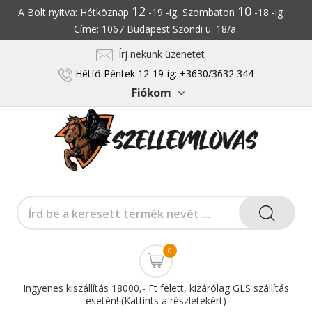
12
10
A Bolt nyitva: Hétköznap
-19 -ig, Szombaton
-18 -ig
Címe: 1067 Budapest Szondi u. 18/a.
Írj nekünk üzenetet
Hétfő-Péntek 12-19-ig: +3630/3632 344
Fiókom
0
Ingyenes kiszállítás 18000,- Ft felett, kizárólag GLS szállítás
esetén! (Kattints a részletekért)