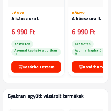
KÖNYV
KÖNYV
A káosz ura I.
A káosz ura II.
6 990 Ft
6 990 Ft
Készleten
Készleten
Azonnal kapható a boltban
Azonnal kapható a bol
is
is
Kosárba teszem
Kosárba tesz
Gyakran együtt vásárolt termékek