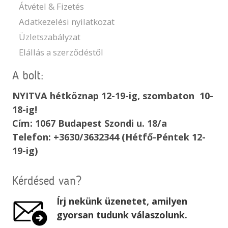
Átvétel & Fizetés
Adatkezelési nyilatkozat
Üzletszabályzat
Elállás a szerződéstől
A bolt:
NYITVA hétköznap 12-19-ig, szombaton 10-
18-ig!
Cím: 1067 Budapest Szondi u. 18/a
Telefon: +3630/3632344 (Hétfő-Péntek 12-
19-ig)
Kérdésed van?
Írj nekünk üzenetet, amilyen
gyorsan tudunk válaszolunk.