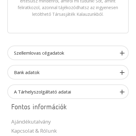
értesülsz mindenről, amiről mi tudunk! Sőt, amint
feliratkozol, azonnal tájékozódhatsz az ingyenesen
letölthető Társasjáték Kalauzunkból.
Szellemlovas cégadatok
Bank adatok
A Tárhelyszolgáltató adatai
Fontos információk
Ajándékutalvány
Kapcsolat & Rólunk