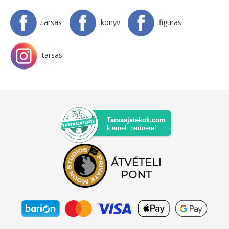
.tarsas
.konyv
.figuras
.tarsas
Tarsasjatekok.com
kiemelt partnere!