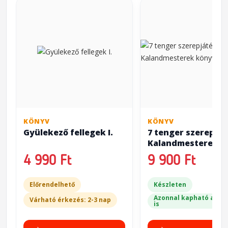
KÖNYV
KÖNYV
Gyülekező fellegek I.
7 tenger szerepját
Kalandmesterek
könyve
4 990 Ft
9 900 Ft
Előrendelhető
Készleten
Azonnal kapható a bol
Várható érkezés: 2-3 nap
is