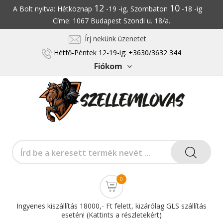
12
10
A Bolt nyitva: Hétköznap
-19 -ig, Szombaton
-18 -ig
Címe: 1067 Budapest Szondi u. 18/a.
Írj nekünk üzenetet
Hétfő-Péntek 12-19-ig: +3630/3632 344
Fiókom
0
Ingyenes kiszállítás 18000,- Ft felett, kizárólag GLS szállítás
esetén! (Kattints a részletekért)