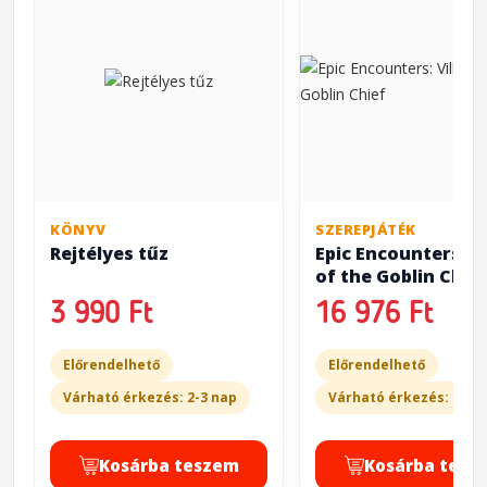
KÖNYV
SZEREPJÁTÉK
Rejtélyes tűz
Epic Encounters: V
of the Goblin Chie
3 990 Ft
16 976 Ft
Előrendelhető
Előrendelhető
Várható érkezés: 2-3 nap
Várható érkezés: 20-3
Kosárba teszem
Kosárba tesz