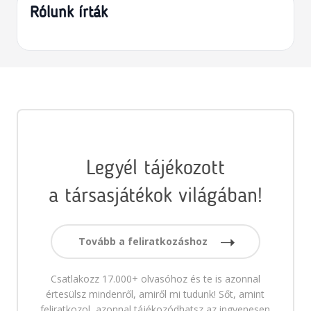
Rólunk írták
Legyél tájékozott
a társasjátékok világában!
Tovább a feliratkozáshoz
Csatlakozz 17.000+ olvasóhoz és te is azonnal
értesülsz mindenről, amiről mi tudunk! Sőt, amint
feliratkozol, azonnal tájékozódhatsz az ingyenesen