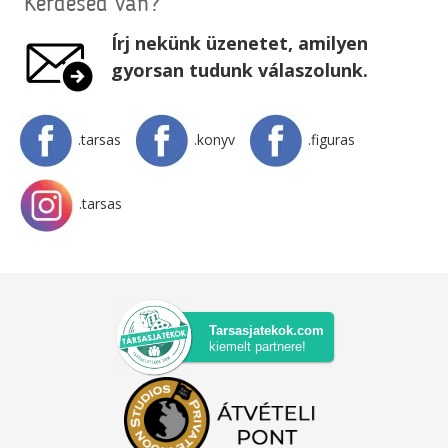
Kérdésed van?
Írj nekünk üzenetet, amilyen
gyorsan tudunk válaszolunk.
.tarsas
.konyv
.figuras
.tarsas
Tarsasjatekok.com
kiemelt partnere!