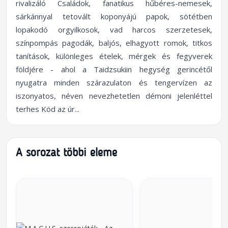
rivalizáló Családok, fanatikus hűbéres-nemesek,
sárkánnyal tetovált koponyájú papok, sötétben
lopakodó orgyilkosok, vad harcos szerzetesek,
színpompás pagodák, baljós, elhagyott romok, titkos
tanítások, különleges ételek, mérgek és fegyverek
földjére - ahol a Taidzsukiin hegység gerincétől
nyugatra minden szárazulaton és tengervízen az
iszonyatos, néven nevezhetetlen démoni jelenléttel
terhes Köd az úr...
A sorozat többi eleme