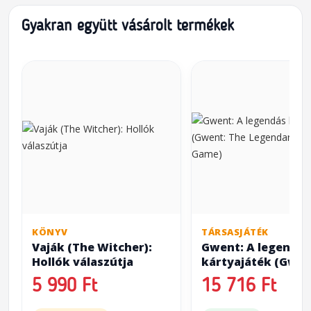
Gyakran együtt vásárolt termékek
KÖNYV
TÁRSASJÁTÉK
Vaják (The Witcher):
Gwent: A legendás
Hollók válaszútja
kártyajáték (Gwen
The Legendary Ca
5 990 Ft
15 716 Ft
Game)