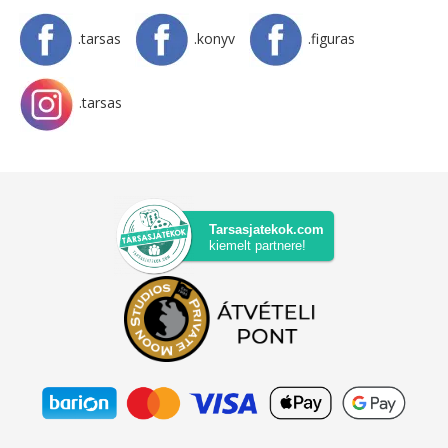
.tarsas
.konyv
.figuras
.tarsas
Tarsasjatekok.com
kiemelt partnere!