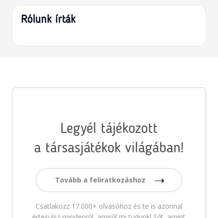
Rólunk írták
Legyél tájékozott
a társasjátékok világában!
Tovább a feliratkozáshoz
Csatlakozz 17.000+ olvasóhoz és te is azonnal
értesülsz mindenről, amiről mi tudunk! Sőt, amint