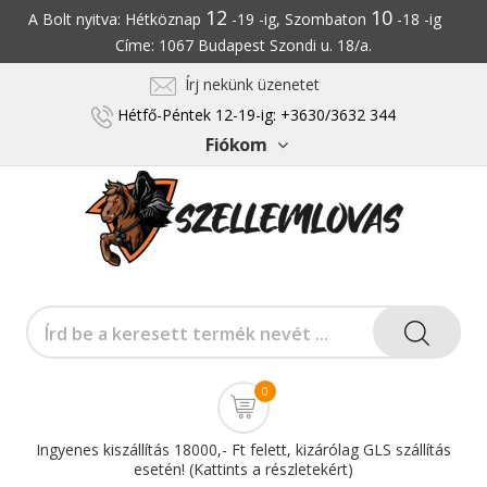
12
10
A Bolt nyitva: Hétköznap
-19 -ig, Szombaton
-18 -ig
Címe: 1067 Budapest Szondi u. 18/a.
Írj nekünk üzenetet
Hétfő-Péntek 12-19-ig: +3630/3632 344
Fiókom
0
Ingyenes kiszállítás 18000,- Ft felett, kizárólag GLS szállítás
esetén! (Kattints a részletekért)