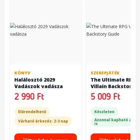
KÖNYV
SZEREPJÁTÉK
Halálosztó 2029
The Ultimate RPG
Vadászok vadásza
Villain Backstory 
2 990 Ft
5 009 Ft
Előrendelhető
Készleten
Azonnal kapható a bol
Várható érkezés: 2-3 nap
is