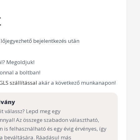
t
Előjegyezhető bejelentkezés után
l? Megoldjuk!
onnal a boltban!
GLS szállítással
akár a következő munkanapon!
lvány
t válassz? Lepd meg egy
nnyal! Az összege szabadon választható,
n is felhasználható és egy évig érvényes, így
 a beváltására. Ráadásul más