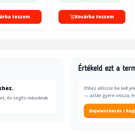
árba teszem
Kosárba teszem
Értékeld ezt a ter
khez.
Ehhez először be kell je
— aztán gyere vissza, é
et, és segíts másoknak
Bejelentkezés / Reg