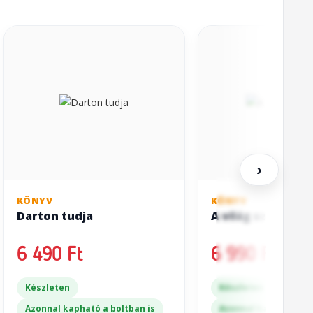
›
KÖNYV
KÖNYV
Darton tudja
A világ szeme II.
6 490 Ft
6 990 Ft
Készleten
Készleten
Azonnal kapható a boltban is
Azonnal kapható a bo