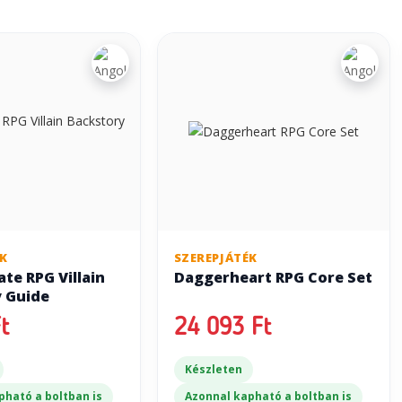
ÉK
SZEREPJÁTÉK
te RPG Villain
Daggerheart RPG Core Set
 Guide
t
24 093 Ft
Készleten
pható a boltban is
Azonnal kapható a boltban is