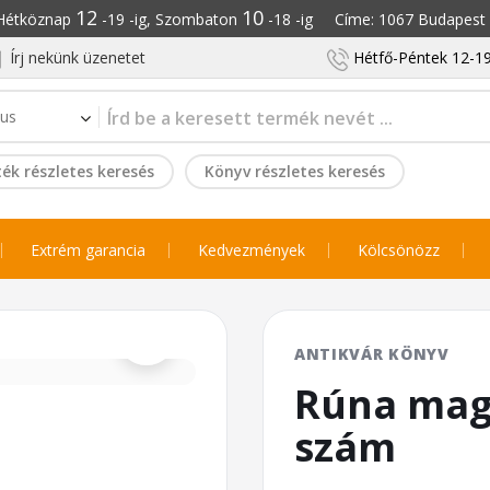
12
10
: Hétköznap
-19 -ig, Szombaton
-18 -ig Címe: 1067 Budapest S
Írj nekünk üzenetet
Hétfő-Péntek 12-19
ék részletes keresés
Könyv részletes keresés
Extrém garancia
Kedvezmények
Kölcsönözz
⌕
ANTIKVÁR KÖNYV
Rúna maga
szám