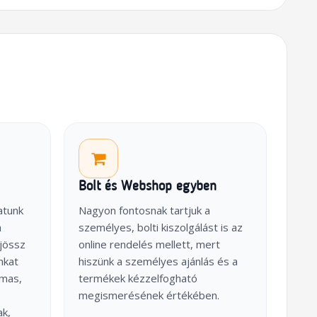
Bolt és Webshop egyben
atunk
Nagyon fontosnak tartjuk a
a
személyes, bolti kiszolgálást is az
jössz
online rendelés mellett, mert
nkat
hiszünk a személyes ajánlás és a
lmas,
termékek kézzelfogható
megismerésének értékében.
ak,