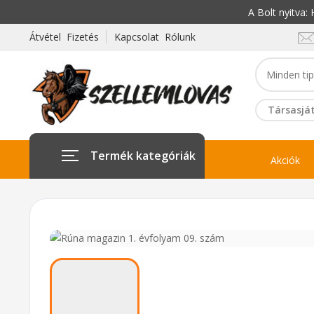
A Bolt nyitva
Átvétel Fizetés
Kapcsolat Rólunk
Társasját
Termék kategóriák
Akciók