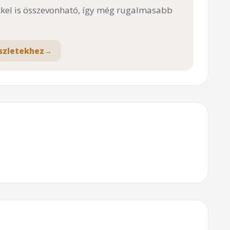
el is összevonható, így még rugalmasabb
szletekhez
→