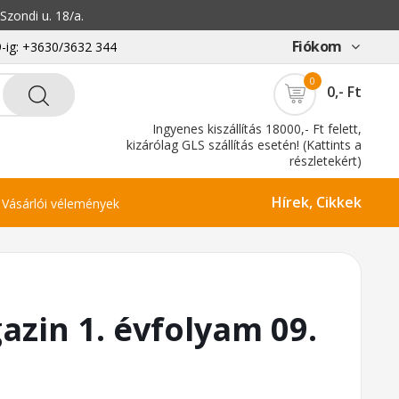
zondi u. 18/a.
Fiókom
-ig: +3630/3632 344
0
0,- Ft
Ingyenes kiszállítás 18000,- Ft felett,
kizárólag GLS szállítás esetén! (Kattints a
részletekért)
Hírek, Cikkek
Vásárlói vélemények
zin 1. évfolyam 09.