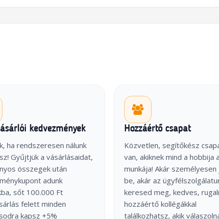
vásárlói kedvezmények
Hozzáértő csapat
k, ha rendszeresen nálunk
Közvetlen, segítőkész csap
sz! Gyűjtjük a vásárlásaidat,
van, akiknek mind a hobbija 
onyos összegek után
munkája! Akár személyesen 
ménykupont adunk
be, akár az ügyfélszolgálatu
ba, sőt 100.000 Ft
keresed meg, kedves, ruga
árlás felett minden
hozzáértő kollégákkal
ásodra kapsz +5%
találkozhatsz, akik válaszoln