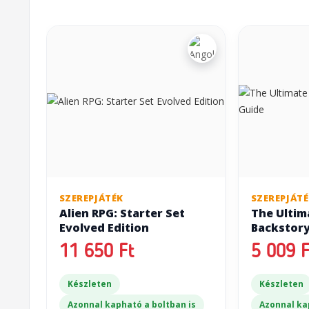
SZEREPJÁTÉK
SZEREPJÁT
Alien RPG: Starter Set
The Ultima
Evolved Edition
Backstory
11 650 Ft
5 009 F
Készleten
Készleten
Azonnal kapható a boltban is
Azonnal ka