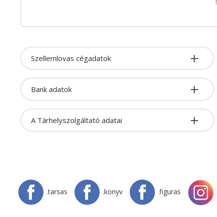
Szellemlovas cégadatok
Bank adatok
A Tárhelyszolgáltató adatai
.tarsas
.konyv
.figuras