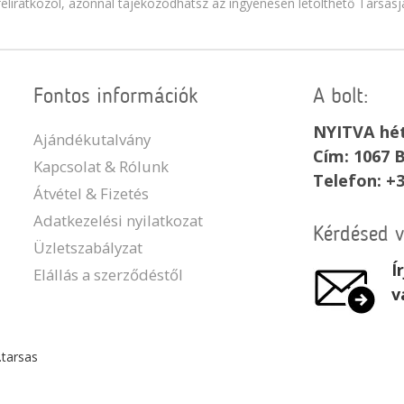
feliratkozol, azonnal tájékozódhatsz az ingyenesen letölthető Társasj
Fontos információk
A bolt:
NYITVA hét
Ajándékutalvány
Cím: 1067 B
Kapcsolat & Rólunk
Telefon: +
Átvétel & Fizetés
Adatkezelési nyilatkozat
Kérdésed 
Üzletszabályzat
Í
Elállás a szerződéstől
v
.tarsas