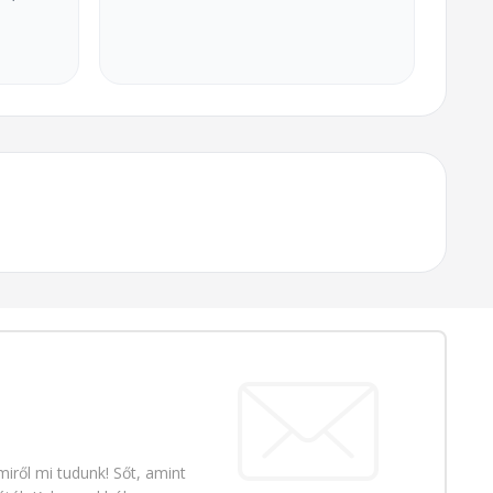
iről mi tudunk! Sőt, amint