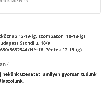
áték Kalauzunkból.
köznap 12-19-ig, szombaton 10-18-ig!
udapest Szondi u. 18/a
3630/3632344 (Hétfő-Péntek 12-19-ig)
van?
rj nekünk üzenetet, amilyen gyorsan tudunk
álaszolunk.