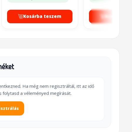
Kosárba teszem
Kosárba t
méket
lentkezned. Ha még nem regisztráltál, itt az idő
s folytasd a véleményed megírását.
isztrálás