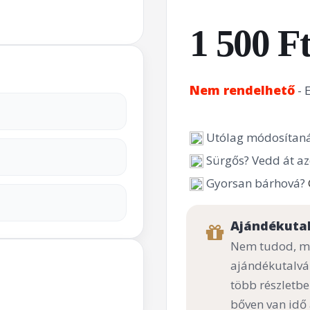
1 500 F
Nem rendelhető
- 
Utólag módosítaná
Sürgős? Vedd át az
Gyorsan bárhová?
Ajándékuta
Nem tudod, mi
ajándékutalvá
több részletbe
bőven van idő