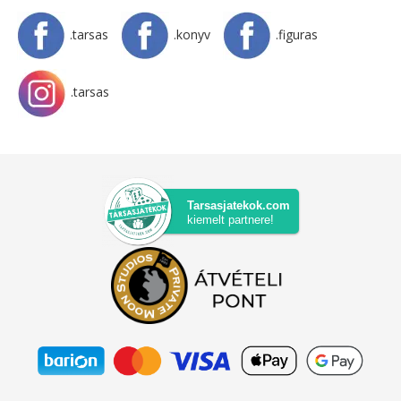
.tarsas
.konyv
.figuras
.tarsas
Tarsasjatekok.com
kiemelt partnere!