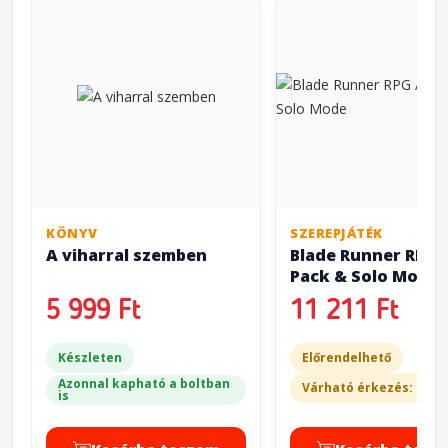
KÖNYV
SZEREPJÁTÉK
A viharral szemben
Blade Runner RPG 
Pack & Solo Mode
5 999 Ft
11 211 Ft
Készleten
Előrendelhető
Azonnal kapható a boltban
Várható érkezés: 20-3
is