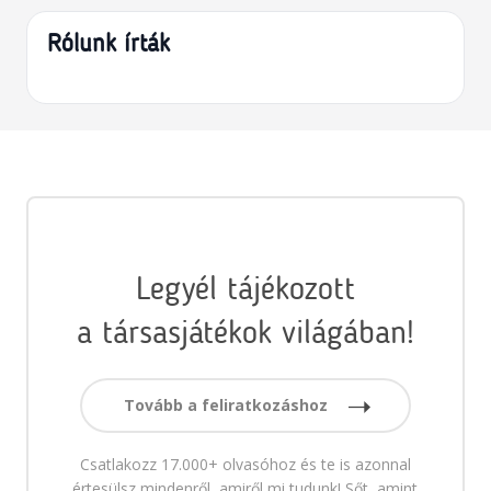
Rólunk írták
Legyél tájékozott
a társasjátékok világában!
Tovább a feliratkozáshoz
Csatlakozz 17.000+ olvasóhoz és te is azonnal
értesülsz mindenről, amiről mi tudunk! Sőt, amint