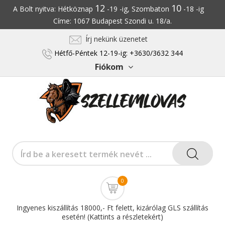
12
10
A Bolt nyitva: Hétköznap
-19 -ig, Szombaton
-18 -ig
Címe: 1067 Budapest Szondi u. 18/a.
Írj nekünk üzenetet
Hétfő-Péntek 12-19-ig: +3630/3632 344
Fiókom
0
Ingyenes kiszállítás 18000,- Ft felett, kizárólag GLS szállítás
esetén! (Kattints a részletekért)