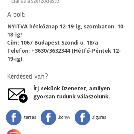
Elállás a szerződéstől
A bolt:
NYITVA hétköznap 12-19-ig, szombaton 10-
18-ig!
Cím: 1067 Budapest Szondi u. 18/a
Telefon: +3630/3632344 (Hétfő-Péntek 12-
19-ig)
Kérdésed van?
Írj nekünk üzenetet, amilyen
gyorsan tudunk válaszolunk.
.tarsas
.konyv
.figuras