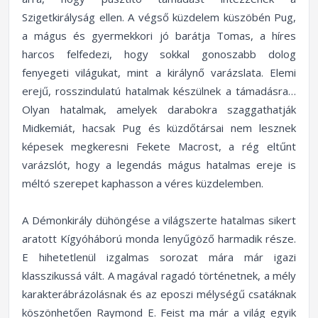
Szigetkirályság ellen. A végső küzdelem küszöbén Pug,
a mágus és gyermekkori jó barátja Tomas, a híres
harcos felfedezi, hogy sokkal gonoszabb dolog
fenyegeti világukat, mint a királynő varázslata. Elemi
erejű, rosszindulatú hatalmak készülnek a támadásra…
Olyan hatalmak, amelyek darabokra szaggathatják
Midkemiát, hacsak Pug és küzdőtársai nem lesznek
képesek megkeresni Fekete Macrost, a rég eltűnt
varázslót, hogy a legendás mágus hatalmas ereje is
méltó szerepet kaphasson a véres küzdelemben.
A Démonkirály dühöngése a világszerte hatalmas sikert
aratott Kígyóháború monda lenyűgöző harmadik része.
E hihetetlenül izgalmas sorozat mára már igazi
klasszikussá vált. A magával ragadó történetnek, a mély
karakterábrázolásnak és az eposzi mélységű csatáknak
köszönhetően Raymond E. Feist ma már a világ egyik