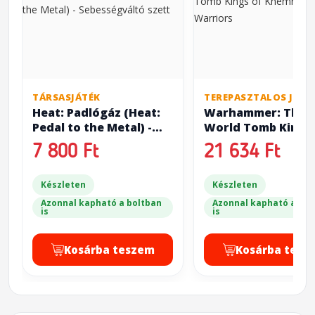
TÁRSASJÁTÉK
TEREPASZTALOS JÁTÉ
Heat: Padlógáz (Heat:
Warhammer: The 
Pedal to the Metal) -
World Tomb Kings
Sebességváltó szett
Khemri: Skeleton
7 800 Ft
21 634 Ft
Warriors
Készleten
Készleten
Azonnal kapható a boltban
Azonnal kapható a bol
is
is
Kosárba teszem
Kosárba tesz