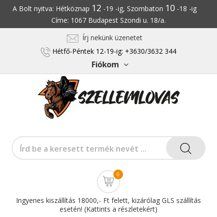
12
10
A Bolt nyitva: Hétköznap
-19 -ig, Szombaton
-18 -ig
Címe: 1067 Budapest Szondi u. 18/a.
Írj nekünk üzenetet
Hétfő-Péntek 12-19-ig: +3630/3632 344
Fiókom
0
Ingyenes kiszállítás 18000,- Ft felett, kizárólag GLS szállítás
esetén! (Kattints a részletekért)