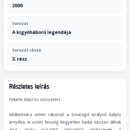
2000
Sorozat
A kígyóháború legendája
Sorozat része
3. rész
Részletes leírás
Fekete Macros visszatért.
Midkemiára ismét ráborult a Smaragd királynő baljós
árnyéka. A sötét fenség kegyetlen hadai készen állnak
arra, hogy pusztító támadást intézzenek a