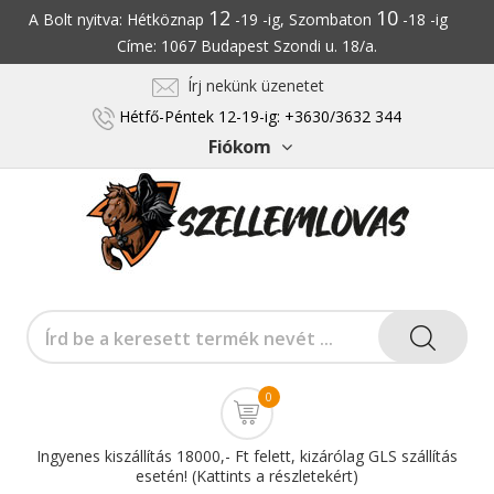
12
10
A Bolt nyitva: Hétköznap
-19 -ig, Szombaton
-18 -ig
Címe: 1067 Budapest Szondi u. 18/a.
Írj nekünk üzenetet
Hétfő-Péntek 12-19-ig: +3630/3632 344
Fiókom
0
Ingyenes kiszállítás 18000,- Ft felett, kizárólag GLS szállítás
esetén! (Kattints a részletekért)