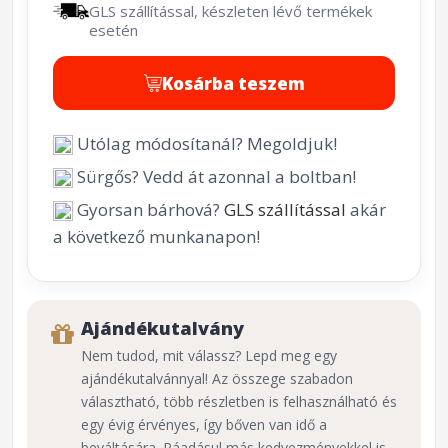
GLS szállítással, készleten lévő termékek
esetén
Kosárba teszem
Utólag módosítanál? Megoldjuk!
Sürgős? Vedd át azonnal a boltban!
Gyorsan bárhová?
GLS szállítással
akár
a következő munkanapon!
Ajándékutalvány
Nem tudod, mit válassz? Lepd meg egy
ajándékutalvánnyal! Az összege szabadon
választható, több részletben is felhasználható és
egy évig érvényes, így bőven van idő a
beváltására. Ráadásul más kedvezményekkel is