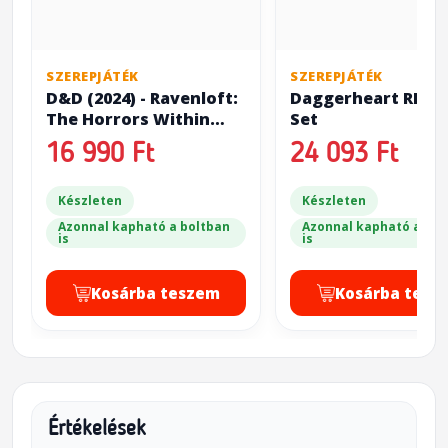
SZEREPJÁTÉK
SZEREPJÁTÉK
D&D (2024) - Ravenloft:
Daggerheart RPG 
The Horrors Within
Set
(Alternate Cover)
16 990 Ft
24 093 Ft
Készleten
Készleten
Azonnal kapható a boltban
Azonnal kapható a bol
is
is
Kosárba teszem
Kosárba tesz
Értékelések