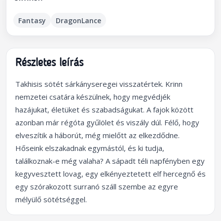
Fantasy
DragonLance
Részletes leírás
Takhisis sötét sárkányseregei visszatértek. Krinn
nemzetei csatára készülnek, hogy megvédjék
hazájukat, életüket és szabadságukat. A fajok között
azonban már régóta gyűlölet és viszály dúl. Félő, hogy
elveszítik a háborút, még mielőtt az elkezdődne.
Hőseink elszakadnak egymástól, és ki tudja,
találkoznak-e még valaha? A sápadt téli napfényben egy
kegyvesztett lovag, egy elkényeztetett elf hercegnő és
egy szórakozott surranó száll szembe az egyre
mélyülő sötétséggel.