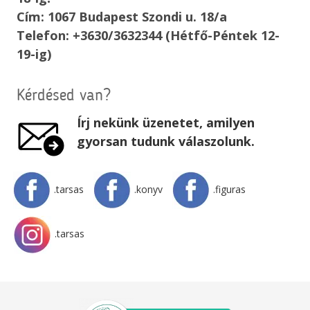
Cím: 1067 Budapest Szondi u. 18/a
Telefon: +3630/3632344 (Hétfő-Péntek 12-
19-ig)
Kérdésed van?
Írj nekünk üzenetet, amilyen
gyorsan tudunk válaszolunk.
.tarsas
.konyv
.figuras
.tarsas