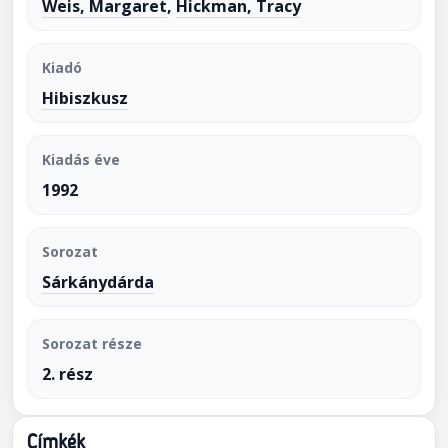
Weis, Margaret
,
Hickman, Tracy
Kiadó
Hibiszkusz
Kiadás éve
1992
Sorozat
Sárkánydárda
Sorozat része
2. rész
Címkék