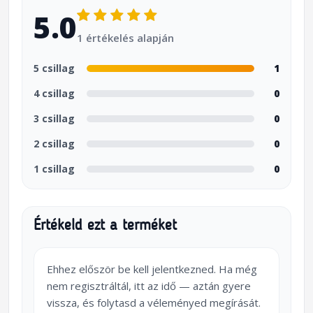
5.0
1 értékelés alapján
5 csillag
1
4 csillag
0
3 csillag
0
2 csillag
0
1 csillag
0
Értékeld ezt a terméket
Ehhez először be kell jelentkezned. Ha még
nem regisztráltál, itt az idő — aztán gyere
vissza, és folytasd a véleményed megírását.