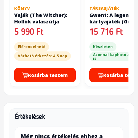
KÖNYV
TÁRSASJÁTÉK
Vaják (The Witcher):
Gwent: A legendás
Hollók válaszútja
kártyajáték (Gwen
The Legendary Ca
5 990 Ft
15 716 Ft
Game)
Előrendelhető
Készleten
Azonnal kapható a bol
Várható érkezés: 4-5 nap
is
Kosárba teszem
Kosárba tesz
Értékelések
Még nincs értékelés ehhez a