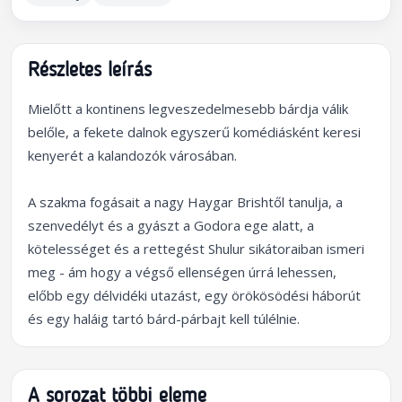
Részletes leírás
Mielőtt a kontinens legveszedelmesebb bárdja válik
belőle, a fekete dalnok egyszerű komédiásként keresi
kenyerét a kalandozók városában.
A szakma fogásait a nagy Haygar Brishtől tanulja, a
szenvedélyt és a gyászt a Godora ege alatt, a
kötelességet és a rettegést Shulur sikátoraiban ismeri
meg - ám hogy a végső ellenségen úrrá lehessen,
előbb egy délvidéki utazást, egy örökösödési háborút
és egy haláig tartó bárd-párbajt kell túlélnie.
A sorozat többi eleme