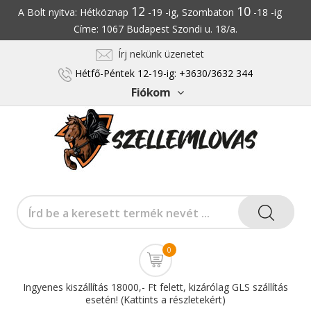
12
10
A Bolt nyitva: Hétköznap
-19 -ig, Szombaton
-18 -ig
Címe: 1067 Budapest Szondi u. 18/a.
Írj nekünk üzenetet
Hétfő-Péntek 12-19-ig: +3630/3632 344
Fiókom
0
Ingyenes kiszállítás 18000,- Ft felett, kizárólag GLS szállítás
esetén! (Kattints a részletekért)