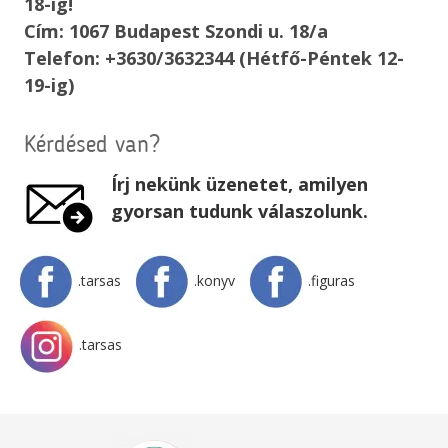
18-ig!
Cím: 1067 Budapest Szondi u. 18/a
Telefon: +3630/3632344 (Hétfő-Péntek 12-
19-ig)
Kérdésed van?
Írj nekünk üzenetet, amilyen
gyorsan tudunk válaszolunk.
.tarsas
.konyv
.figuras
.tarsas