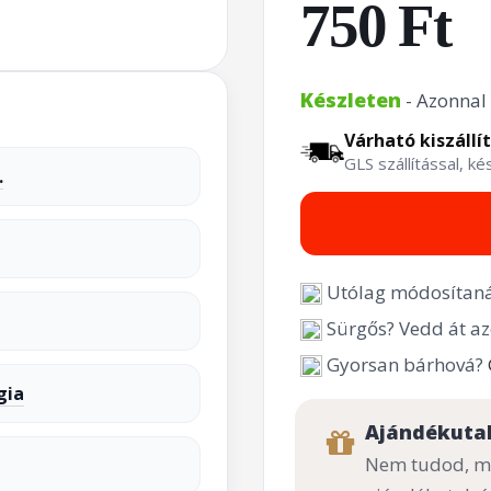
750 Ft
Készleten
- Azonnal 
Várható kiszállí
GLS szállítással, k
.
Utólag módosítaná
Sürgős? Vedd át az
Gyorsan bárhová?
gia
Ajándékuta
Nem tudod, mi