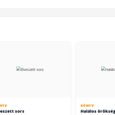
NYV
KÖNYV
veszett sors
Halálos öröksé