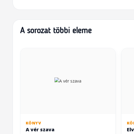
A sorozat többi eleme
KÖNYV
KÖ
A vér szava
El