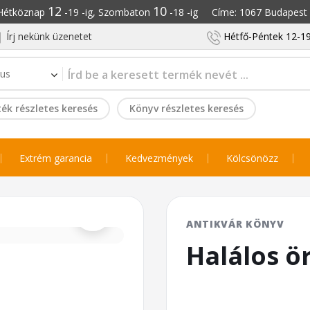
12
10
: Hétköznap
-19 -ig, Szombaton
-18 -ig Címe: 1067 Budapest S
Írj nekünk üzenetet
Hétfő-Péntek 12-19
ék részletes keresés
Könyv részletes keresés
Extrém garancia
Kedvezmények
Kölcsönözz
⌕
ANTIKVÁR KÖNYV
Halálos ö