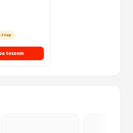
-3 nap
ba teszem