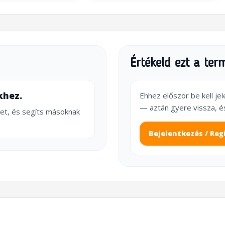
Értékeld ezt a ter
khez.
Ehhez először be kell je
— aztán gyere vissza, é
et, és segíts másoknak
Bejelentkezés / Reg