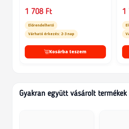
1 708 Ft
1 
Előrendelhető
E
Várható érkezés: 2-3 nap
V
Kosárba teszem
Gyakran együtt vásárolt termékek