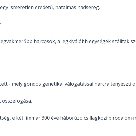
 egy ismeretlen eredetű, hatalmas hadsereg.
.
 legvakmerőbb harcosok, a legkiválóbb egységek szálltak s
ett - mely gondos genetikai válogatással harcra tenyészti ö
k összefogása.
ég, e két, immár 300 éve háborúzó csillagközi birodalom mo