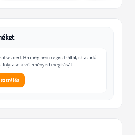
méket
lentkezned. Ha még nem regisztráltál, itt az idő
s folytasd a véleményed megírását.
isztrálás