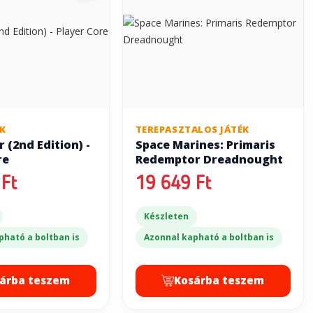
ÉK
TEREPASZTALOS JÁTÉK
 (2nd Edition) -
Space Marines: Primaris
re
Redemptor Dreadnought
Ft
19 649 Ft
Készleten
pható a boltban is
Azonnal kapható a boltban is
árba teszem
Kosárba teszem