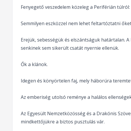
Fenyegető veszedelem közeleg a Periférián túlról:
Semmilyen eszközzel nem lehet feltartóztatni őket
Erejük, sebességük és elszántságuk határtalan. A
senkinek sem sikerült csatát nyernie ellenük.
Ők a klánok.
Idegen és könyörtelen faj, mely háborúra teremtet
Az emberiség utolsó reménye a halálos ellensége
Az Egyesült Nemzetközösség és a Drakónis Szövets
mindkettőjükre a biztos pusztulás vár.