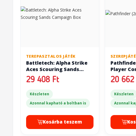
TEREPASZTALOS JÁTÉK
SZEREPJÁT
Battletech: Alpha Strike
Pathfinder
Aces Scouring Sands
Player Co
Campaign Box
29 408 Ft
20 662 
Készleten
Készleten
Azonnal kapható a boltban is
Azonnal ka
Kosárba teszem
Kos