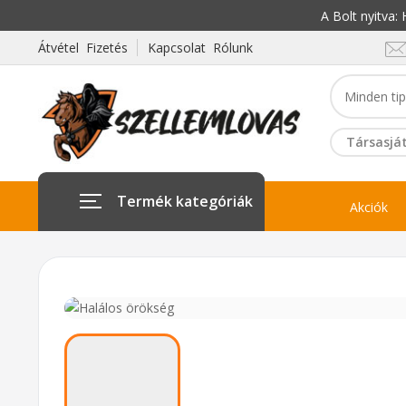
A Bolt nyitva
Átvétel Fizetés
Kapcsolat Rólunk
Társasját
Termék kategóriák
Akciók