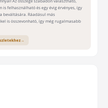
nnyal! Az összege szabadon választható,
n is felhasználható és egy évig érvényes, így
 a beváltására. Ráadásul más
el is összevonható, így még rugalmasabb
szletekhez
→