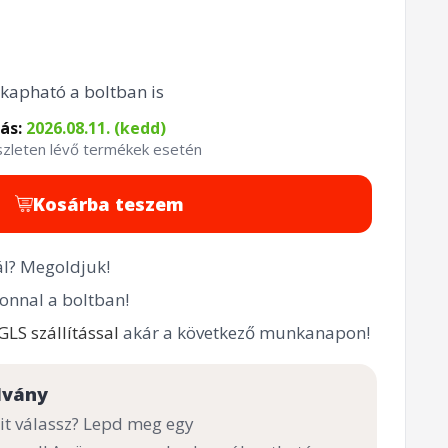
kapható a boltban is
tás:
2026.08.11. (kedd)
észleten lévő termékek esetén
Kosárba teszem
l? Megoldjuk!
onnal a boltban!
GLS szállítással
akár a következő munkanapon!
lvány
t válassz? Lepd meg egy