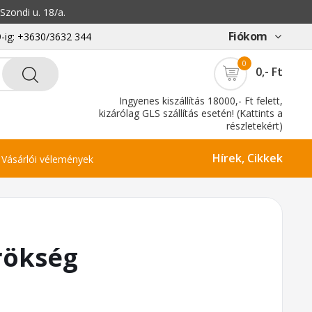
zondi u. 18/a.
Fiókom
-ig: +3630/3632 344
0
0,- Ft
Ingyenes kiszállítás 18000,- Ft felett,
kizárólag GLS szállítás esetén! (Kattints a
részletekért)
Hírek, Cikkek
Vásárlói vélemények
rökség