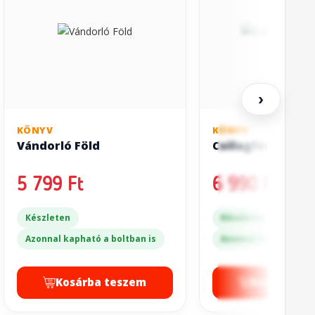
›
KÖNYV
KÖNYV
Vándorló Föld
Csillagfény enkl
5 799 Ft
6 990 Ft
Készleten
Készleten
Azonnal kapható a boltban is
Azonnal kapható a bo
Kosárba teszem
Kosárba t