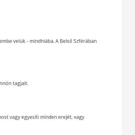
zembe velük - mindhiába. A Belső Szférában
nnön tagjait.
st vagy egyesíti minden erejét, vagy