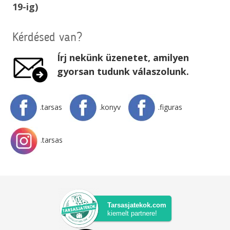
19-ig)
Kérdésed van?
Írj nekünk üzenetet, amilyen
gyorsan tudunk válaszolunk.
.tarsas
.konyv
.figuras
.tarsas
Tarsasjatekok.com
kiemelt partnere!