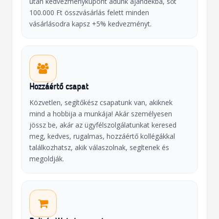
után kedvezménykupont adunk ajándékba, sőt
100.000 Ft összvásárlás felett minden
vásárlásodra kapsz +5% kedvezményt.
Hozzáértő csapat
Közvetlen, segítőkész csapatunk van, akiknek
mind a hobbija a munkája! Akár személyesen
jössz be, akár az ügyfélszolgálatunkat keresed
meg, kedves, rugalmas, hozzáértő kollégákkal
találkozhatsz, akik válaszolnak, segítenek és
megoldják.