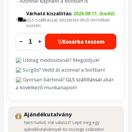
- Azonnal kapható a boltban is
Várható kiszállítás:
2026.08.11. (kedd)
GLS szállítással, készleten lévő termékek
esetén
Kosárba teszem
−
+
Utólag módosítanál? Megoldjuk!
Sürgős? Vedd át azonnal a boltban!
Gyorsan bárhová?
GLS szállítással
akár
a következő munkanapon!
Ajándékutalvány
Nem tudod, mit válassz? Lepd meg egy
ajándékutalvánnyal! Az összege szabadon