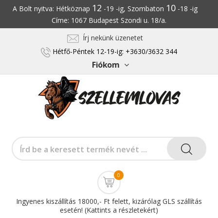
12
10
A Bolt nyitva: Hétköznap
-19 -ig, Szombaton
-18 -ig
Címe: 1067 Budapest Szondi u. 18/a.
Írj nekünk üzenetet
Hétfő-Péntek 12-19-ig: +3630/3632 344
Fiókom
0
Ingyenes kiszállítás 18000,- Ft felett, kizárólag GLS szállítás
esetén! (Kattints a részletekért)