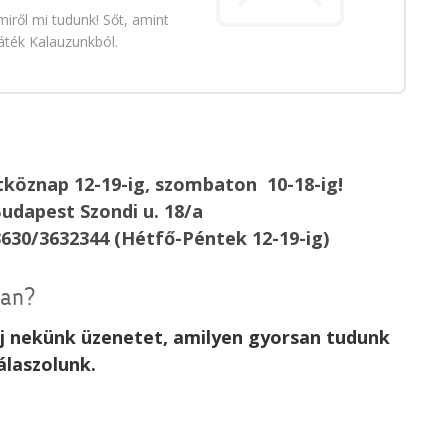
iről mi tudunk! Sőt, amint
áték Kalauzunkból.
köznap 12-19-ig, szombaton 10-18-ig!
udapest Szondi u. 18/a
3630/3632344 (Hétfő-Péntek 12-19-ig)
van?
rj nekünk üzenetet, amilyen gyorsan tudunk
álaszolunk.