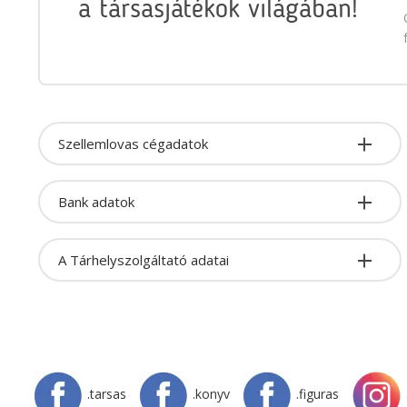
a társasjátékok világában!
Szellemlovas cégadatok
Bank adatok
A Tárhelyszolgáltató adatai
.tarsas
.konyv
.figuras