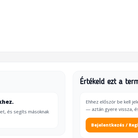
Értékeld ezt a ter
khez.
Ehhez először be kell je
— aztán gyere vissza, é
et, és segíts másoknak
Bejelentkezés / Reg