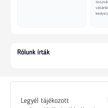
összvás
vásárl
kedvez
Rólunk írták
Legyél tájékozott