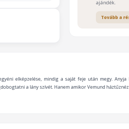
ajándék.
Tovább a ré
éni elképzelése, mindig a saját feje után megy. Anyja h
egdobogtatni a lány szívét. Hanem amikor Vemund háztűzné