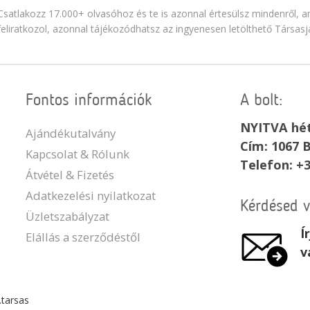
Csatlakozz 17.000+ olvasóhoz és te is azonnal értesülsz mindenről, am
feliratkozol, azonnal tájékozódhatsz az ingyenesen letölthető Társasj
Fontos információk
A bolt:
NYITVA hét
Ajándékutalvány
Cím: 1067 B
Kapcsolat & Rólunk
Telefon: +
Átvétel & Fizetés
Adatkezelési nyilatkozat
Kérdésed 
Üzletszabályzat
Í
Elállás a szerződéstől
v
.tarsas