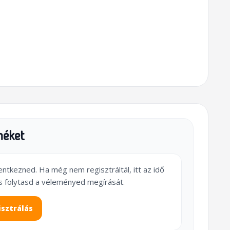
méket
lentkezned. Ha még nem regisztráltál, itt az idő
s folytasd a véleményed megírását.
isztrálás