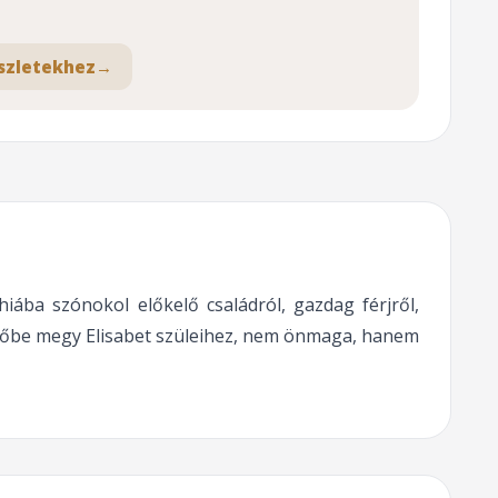
szletekhez
→
iába szónokol előkelő családról, gazdag férjről,
zőbe megy Elisabet szüleihez, nem önmaga, hanem