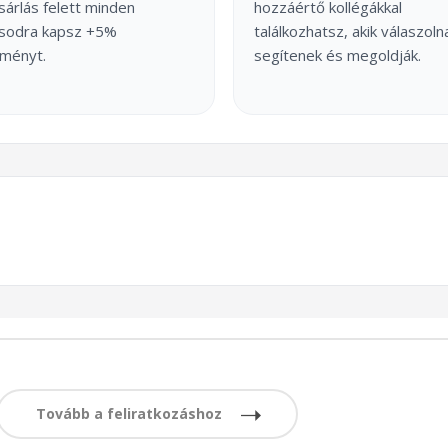
árlás felett minden
hozzáértő kollégákkal
ásodra kapsz +5%
találkozhatsz, akik válaszoln
ményt.
segítenek és megoldják.
Tovább a feliratkozáshoz