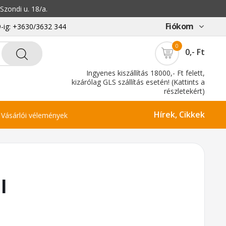
zondi u. 18/a.
Fiókom
-ig: +3630/3632 344
0
0,- Ft
Ingyenes kiszállítás 18000,- Ft felett,
kizárólag GLS szállítás esetén! (Kattints a
részletekért)
Hírek, Cikkek
Vásárlói vélemények
l