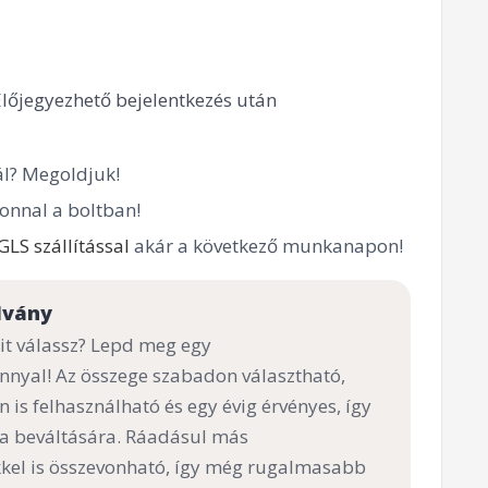
Előjegyezhető bejelentkezés után
l? Megoldjuk!
onnal a boltban!
GLS szállítással
akár a következő munkanapon!
lvány
t válassz? Lepd meg egy
nnyal! Az összege szabadon választható,
n is felhasználható és egy évig érvényes, így
 a beváltására. Ráadásul más
el is összevonható, így még rugalmasabb