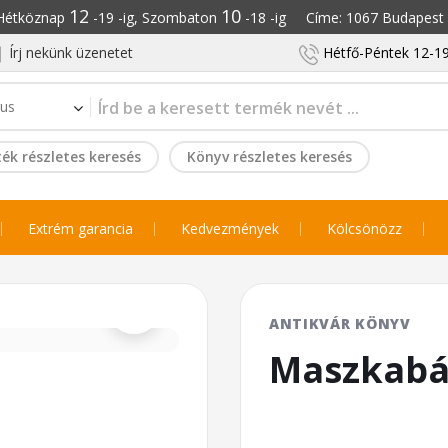
12
10
: Hétköznap
-19 -ig, Szombaton
-18 -ig Címe: 1067 Budapest S
Írj nekünk üzenetet
Hétfő-Péntek 12-19
ék részletes keresés
Könyv részletes keresés
Extrém garancia
Kedvezmények
Kölcsönözz
⌕
ANTIKVÁR KÖNYV
Maszkabá