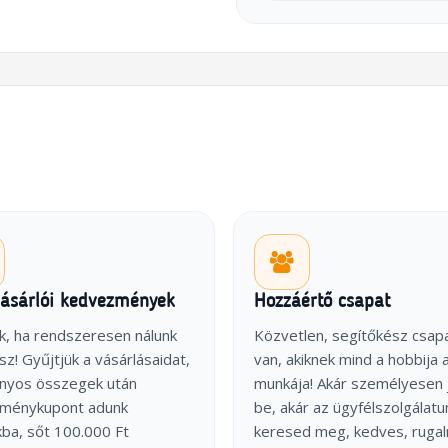
vásárlói kedvezmények
Hozzáértő csapat
k, ha rendszeresen nálunk
Közvetlen, segítőkész csap
sz! Gyűjtjük a vásárlásaidat,
van, akiknek mind a hobbija 
onyos összegek után
munkája! Akár személyesen 
ménykupont adunk
be, akár az ügyfélszolgálatu
ba, sőt 100.000 Ft
keresed meg, kedves, ruga