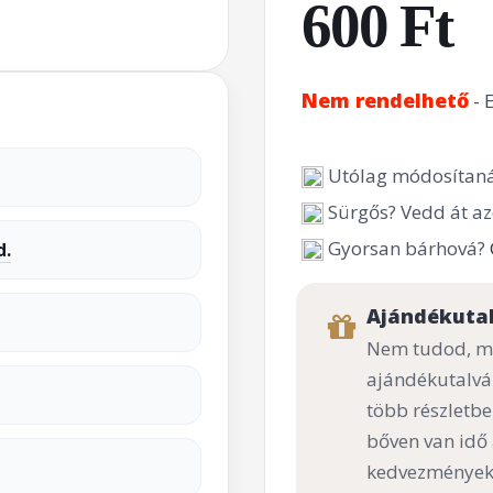
600 Ft
Nem rendelhető
- 
Utólag módosítaná
Sürgős? Vedd át az
Gyorsan bárhová?
d.
Ajándékuta
Nem tudod, mi
ajándékutalvá
több részletbe
bőven van idő
kedvezményekk