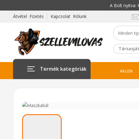
A Bolt nyitva
Átvétel Fizetés
Kapcsolat Rólunk
Társasját
Termék kategóriák
Akciók