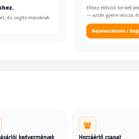
khez.
Ehhez először be kell je
— aztán gyere vissza, é
et, és segíts másoknak
Bejelentkezés / Reg
vásárlói kedvezmények
Hozzáértő csapat