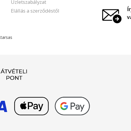
Üzletszabályzat
Í
Elállás a szerződéstől
v
.tarsas