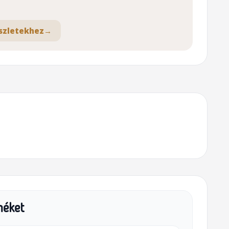
szletekhez
→
méket