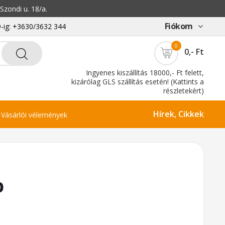
zondi u. 18/a.
Fiókom
-ig: +3630/3632 344
0
0,- Ft
Ingyenes kiszállítás 18000,- Ft felett,
kizárólag GLS szállítás esetén! (Kattints a
részletekért)
Hírek, Cikkek
Vásárlói vélemények
p