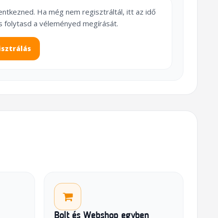
lentkezned. Ha még nem regisztráltál, itt az idő
s folytasd a véleményed megírását.
isztrálás
Bolt és Webshop egyben