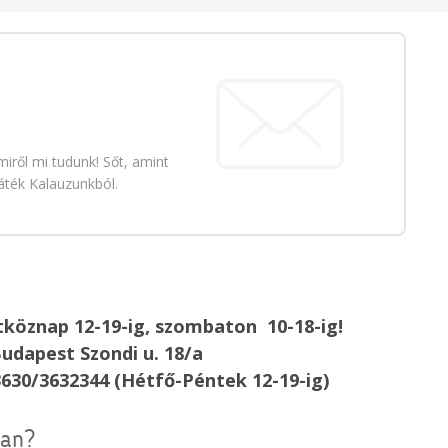
iről mi tudunk! Sőt, amint
áték Kalauzunkból.
köznap 12-19-ig, szombaton 10-18-ig!
udapest Szondi u. 18/a
3630/3632344 (Hétfő-Péntek 12-19-ig)
van?