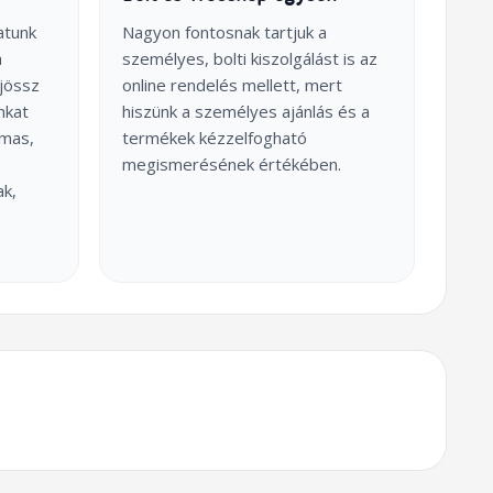
atunk
Nagyon fontosnak tartjuk a
a
személyes, bolti kiszolgálást is az
jössz
online rendelés mellett, mert
nkat
hiszünk a személyes ajánlás és a
lmas,
termékek kézzelfogható
megismerésének értékében.
ak,