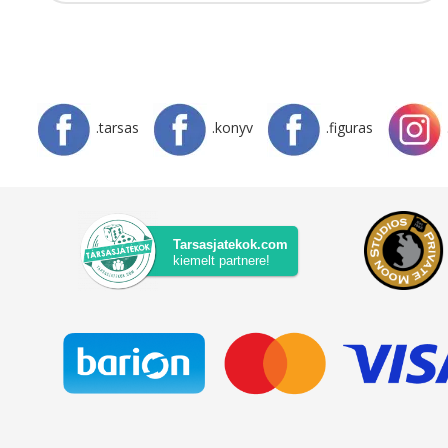
.tarsas
.konyv
.figuras
Tarsasjatekok.com
kiemelt partnere!