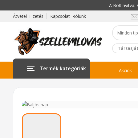
A Bolt nyitva
Átvétel Fizetés
Kapcsolat Rólunk
Társasját
Termék kategóriák
Akciók