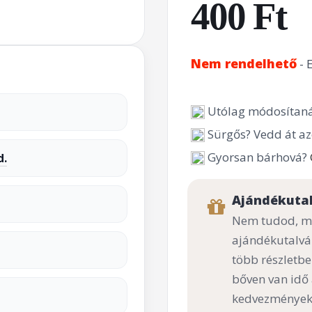
400 Ft
Nem rendelhető
- 
Utólag módosítaná
Sürgős? Vedd át az
Gyorsan bárhová?
d.
Ajándékuta
Nem tudod, mi
ajándékutalvá
több részletbe
bőven van idő
kedvezményekk