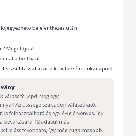
Előjegyezhető bejelentkezés után
l? Megoldjuk!
onnal a boltban!
GLS szállítással
akár a következő munkanapon!
lvány
t válassz? Lepd meg egy
nnyal! Az összege szabadon választható,
n is felhasználható és egy évig érvényes, így
 a beváltására. Ráadásul más
el is összevonható, így még rugalmasabb