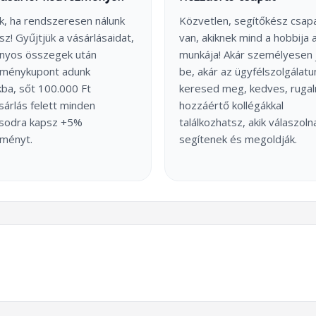
k, ha rendszeresen nálunk
Közvetlen, segítőkész csap
sz! Gyűjtjük a vásárlásaidat,
van, akiknek mind a hobbija 
onyos összegek után
munkája! Akár személyesen 
ménykupont adunk
be, akár az ügyfélszolgálatu
ba, sőt 100.000 Ft
keresed meg, kedves, ruga
árlás felett minden
hozzáértő kollégákkal
ásodra kapsz +5%
találkozhatsz, akik válaszoln
ményt.
segítenek és megoldják.