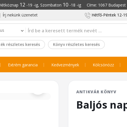
12
10
: Hétköznap
-19 -ig, Szombaton
-18 -ig Címe: 1067 Budapest S
Írj nekünk üzenetet
Hétfő-Péntek 12-19
ék részletes keresés
Könyv részletes keresés
Extrém garancia
Kedvezmények
Kölcsönözz
⌕
ANTIKVÁR KÖNYV
Baljós na