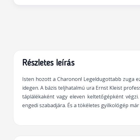
Részletes leírás
Isten hozott a Charonon! Legeldugottabb zuga ez
idegen. A bázis teljhatalmú ura Ernst Kleist profes
táplálékaként vagy eleven keltetőgépként végzi
engedi szabadjára. És a tökéletes gyilkológép már k