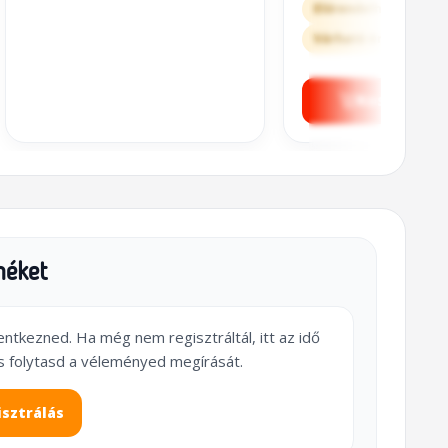
Előrendelhető
Várható érkezés: 2-3
Kosárba t
méket
lentkezned. Ha még nem regisztráltál, itt az idő
s folytasd a véleményed megírását.
isztrálás