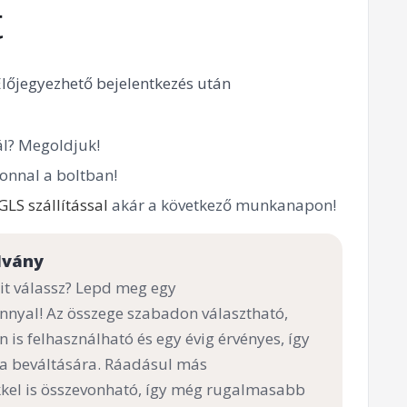
t
Előjegyezhető bejelentkezés után
l? Megoldjuk!
onnal a boltban!
GLS szállítással
akár a következő munkanapon!
lvány
t válassz? Lepd meg egy
nnyal! Az összege szabadon választható,
n is felhasználható és egy évig érvényes, így
 a beváltására. Ráadásul más
el is összevonható, így még rugalmasabb