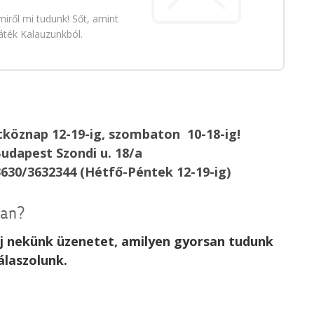
iről mi tudunk! Sőt, amint
áték Kalauzunkból.
köznap 12-19-ig, szombaton 10-18-ig!
udapest Szondi u. 18/a
3630/3632344 (Hétfő-Péntek 12-19-ig)
van?
rj nekünk üzenetet, amilyen gyorsan tudunk
álaszolunk.