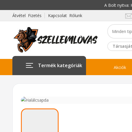
A Bolt nyitva
Átvétel Fizetés
Kapcsolat Rólunk
Társasját
Termék kategóriák
Akciók