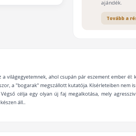
ajándék.
Tovább a ré
 a világegyetemnek, ahol csupán pár eszement ember él: kat
szor, a "bogarak" megszállott kutatója. Kísérleteiben nem is
. Végső célja egy olyan új faj megalkotása, mely agressz
észen áll...