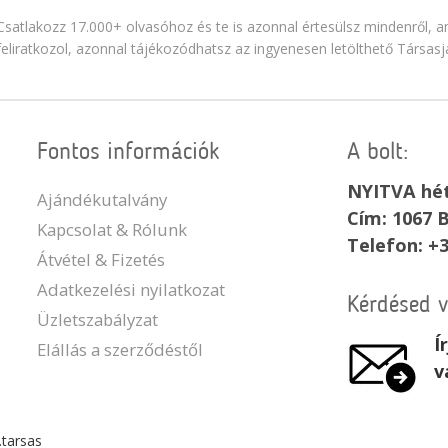
Csatlakozz 17.000+ olvasóhoz és te is azonnal értesülsz mindenről, am
feliratkozol, azonnal tájékozódhatsz az ingyenesen letölthető Társasj
Fontos információk
A bolt:
NYITVA hét
Ajándékutalvány
Cím: 1067 B
Kapcsolat & Rólunk
Telefon: +
Átvétel & Fizetés
Adatkezelési nyilatkozat
Kérdésed 
Üzletszabályzat
Í
Elállás a szerződéstől
v
.tarsas