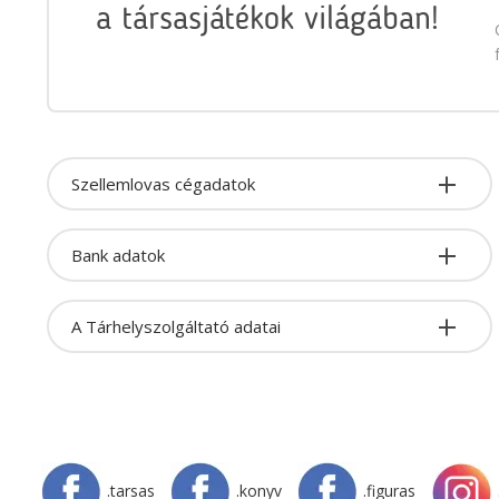
a társasjátékok világában!
Szellemlovas cégadatok
Bank adatok
A Tárhelyszolgáltató adatai
.tarsas
.konyv
.figuras