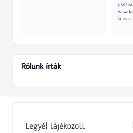
összvás
vásárl
kedvez
Rólunk írták
Legyél tájékozott