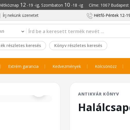
12
10
: Hétköznap
-19 -ig, Szombaton
-18 -ig Címe: 1067 Budapest S
Írj nekünk üzenetet
Hétfő-Péntek 12-19
ék részletes keresés
Könyv részletes keresés
Extrém garancia
Kedvezmények
Kölcsönözz
⌕
ANTIKVÁR KÖNYV
Halálcsa