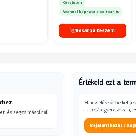
Készleten
Azonnal kapható a boltban is
Kosárba teszem
Értékeld ezt a ter
khez.
Ehhez először be kell je
— aztán gyere vissza, é
et, és segíts másoknak
Bejelentkezés / Reg