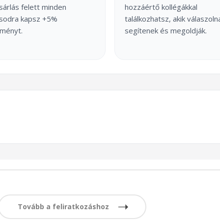
árlás felett minden
hozzáértő kollégákkal
ásodra kapsz +5%
találkozhatsz, akik válaszoln
ményt.
segítenek és megoldják.
Tovább a feliratkozáshoz