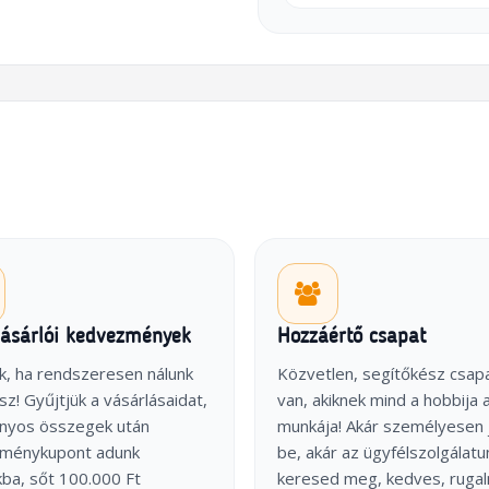
vásárlói kedvezmények
Hozzáértő csapat
k, ha rendszeresen nálunk
Közvetlen, segítőkész csap
sz! Gyűjtjük a vásárlásaidat,
van, akiknek mind a hobbija 
onyos összegek után
munkája! Akár személyesen 
ménykupont adunk
be, akár az ügyfélszolgálatu
ba, sőt 100.000 Ft
keresed meg, kedves, ruga