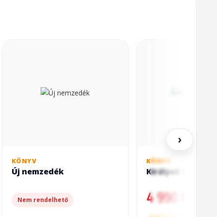
›
KÖNYV
KÖNYV
Új nemzedék
Királyok bukása
4 990 Ft
Nem rendelhető