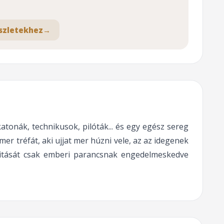
szletekhez
→
onák, technikusok, pilóták... és egy egész sereg
mer tréfát, aki ujjat mer húzni vele, az az idegenek
ivitását csak emberi parancsnak engedelmeskedve