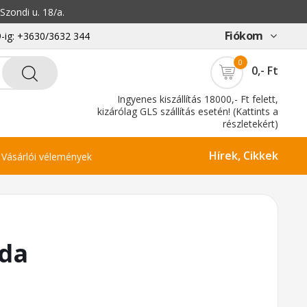
zondi u. 18/a.
Fiókom
-ig: +3630/3632 344
0
0,- Ft
Ingyenes kiszállítás 18000,- Ft felett,
kizárólag GLS szállítás esetén! (Kattints a
részletekért)
Hírek, Cikkek
Vásárlói vélemények
pda