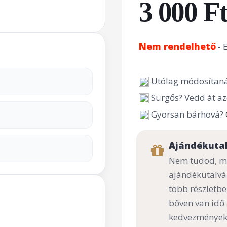
3 000 F
Nem rendelhető
- 
Utólag módosítaná
Sürgős? Vedd át az
Gyorsan bárhová?
Ajándékuta
Nem tudod, mi
ajándékutalvá
több részletbe
bőven van idő
kedvezményekk