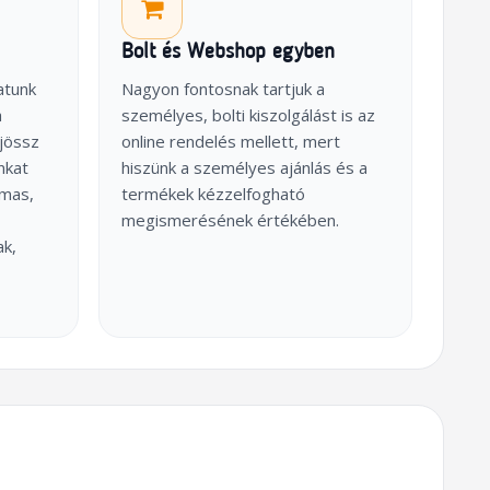
Bolt és Webshop egyben
atunk
Nagyon fontosnak tartjuk a
a
személyes, bolti kiszolgálást is az
jössz
online rendelés mellett, mert
nkat
hiszünk a személyes ajánlás és a
lmas,
termékek kézzelfogható
megismerésének értékében.
ak,