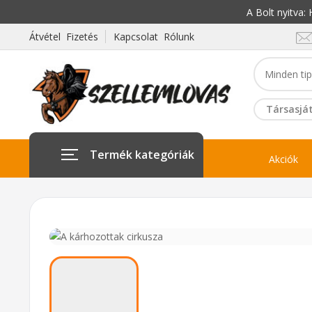
A Bolt nyitva
Átvétel Fizetés
Kapcsolat Rólunk
Társasját
Termék kategóriák
Akciók