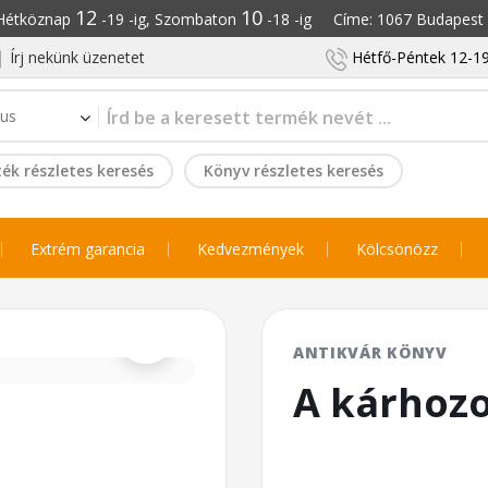
12
10
: Hétköznap
-19 -ig, Szombaton
-18 -ig Címe: 1067 Budapest S
Írj nekünk üzenetet
Hétfő-Péntek 12-19
ék részletes keresés
Könyv részletes keresés
Extrém garancia
Kedvezmények
Kölcsönözz
⌕
ANTIKVÁR KÖNYV
A kárhozo