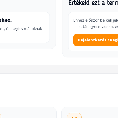
Értékeld ezt a ter
khez.
Ehhez először be kell je
— aztán gyere vissza, é
et, és segíts másoknak
Bejelentkezés / Reg