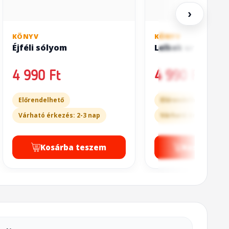
›
KÖNYV
KÖNYV
Éjféli sólyom
Lelkek ura
4 990 Ft
4 990 Ft
Előrendelhető
Előrendelhető
Várható érkezés: 2-3 nap
Várható érkezés: 2-3
Kosárba teszem
Kosárba t