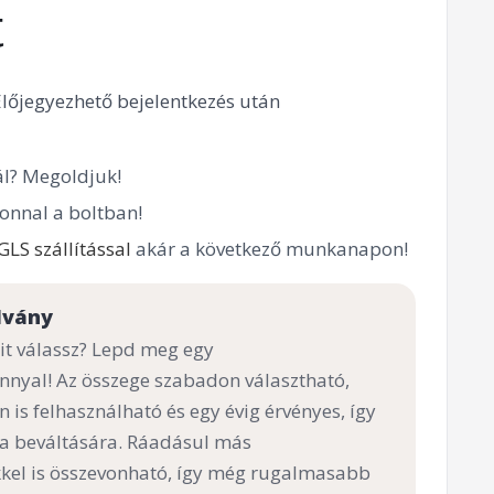
t
Előjegyezhető bejelentkezés után
l? Megoldjuk!
onnal a boltban!
GLS szállítással
akár a következő munkanapon!
lvány
t válassz? Lepd meg egy
nnyal! Az összege szabadon választható,
n is felhasználható és egy évig érvényes, így
 a beváltására. Ráadásul más
el is összevonható, így még rugalmasabb