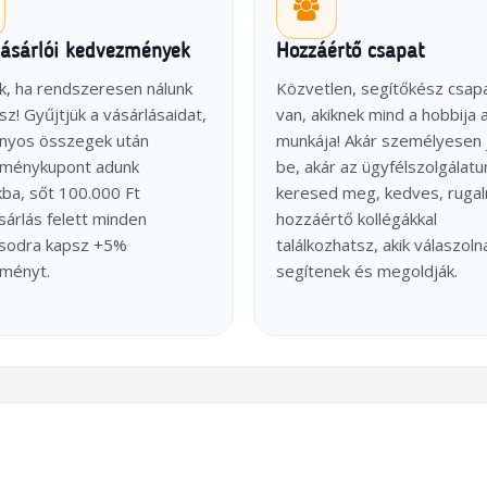
vásárlói kedvezmények
Hozzáértő csapat
k, ha rendszeresen nálunk
Közvetlen, segítőkész csap
sz! Gyűjtjük a vásárlásaidat,
van, akiknek mind a hobbija 
onyos összegek után
munkája! Akár személyesen 
ménykupont adunk
be, akár az ügyfélszolgálatu
ba, sőt 100.000 Ft
keresed meg, kedves, ruga
árlás felett minden
hozzáértő kollégákkal
ásodra kapsz +5%
találkozhatsz, akik válaszoln
ményt.
segítenek és megoldják.