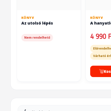
KÖNYV
KÖNYV
Az utolsó lépés
A hanyatl
4 990 F
Nem rendelhető
Előrendelh
Várható ér
Kos