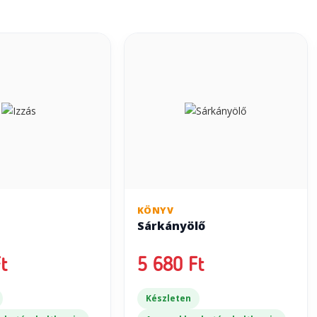
KÖNYV
Sárkányölő
t
5 680 Ft
Készleten