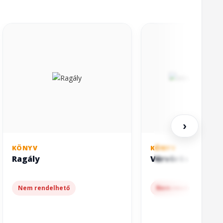
›
KÖNYV
KÖNYV
Ragály
Vérvörös végzet 
Nem rendelhető
Nem rendelhető