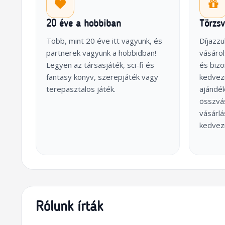
20 éve a hobbiban
Törzs
Több, mint 20 éve itt vagyunk, és
Díjazzu
partnerek vagyunk a hobbidban!
vásárol
Legyen az társasjáték, sci-fi és
és biz
fantasy könyv, szerepjáték vagy
kedvez
terepasztalos játék.
ajándék
összvás
vásárl
kedvez
Rólunk írták