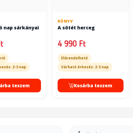
KÖNYV
ó nap sárkányai
A sötét herceg
t
4 990 Ft
ető
Előrendelhető
kezés: 2-3 nap
Várható érkezés: 2-3 nap
árba teszem
Kosárba teszem