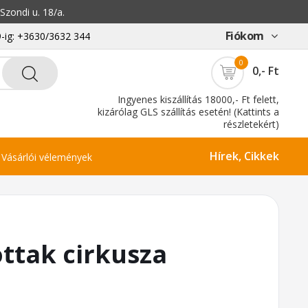
zondi u. 18/a.
Fiókom
-ig: +3630/3632 344
0
0,- Ft
Ingyenes kiszállítás 18000,- Ft felett,
kizárólag GLS szállítás esetén! (Kattints a
részletekért)
Hírek, Cikkek
Vásárlói vélemények
ttak cirkusza