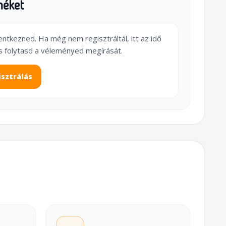
méket
lentkezned. Ha még nem regisztráltál, itt az idő
s folytasd a véleményed megírását.
isztrálás