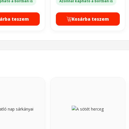
pható a boltban is
Azonnal kapható a boltban is
árba teszem
Kosárba teszem