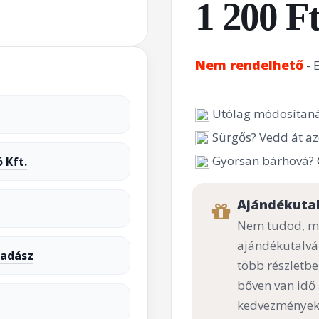
1 200 F
Nem rendelhető
- 
Utólag módosítaná
Sürgős? Vedd át az
Gyorsan bárhová?
 Kft.
Ajándékuta
Nem tudod, mi
ajándékutalvá
vadász
több részletbe
bőven van idő
kedvezményekk