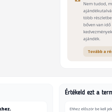
Nem tudod, mi
ajándékutalvá
több részletbe
bőven van idő
kedvezményekk
ajándék.
Tovább a ré
Értékeld ezt a ter
khez.
Ehhez először be kell je