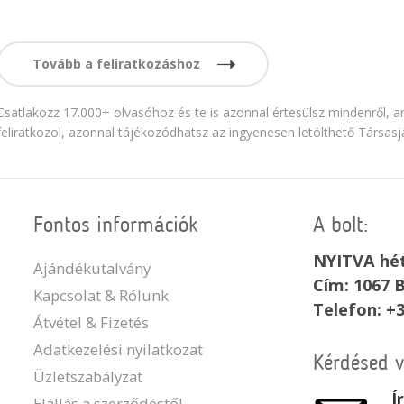
Tovább a feliratkozáshoz
Csatlakozz 17.000+ olvasóhoz és te is azonnal értesülsz mindenről, am
feliratkozol, azonnal tájékozódhatsz az ingyenesen letölthető Társasj
Fontos információk
A bolt:
NYITVA hét
Ajándékutalvány
Cím: 1067 B
Kapcsolat & Rólunk
Telefon: +
Átvétel & Fizetés
Adatkezelési nyilatkozat
Kérdésed 
Üzletszabályzat
Í
Elállás a szerződéstől