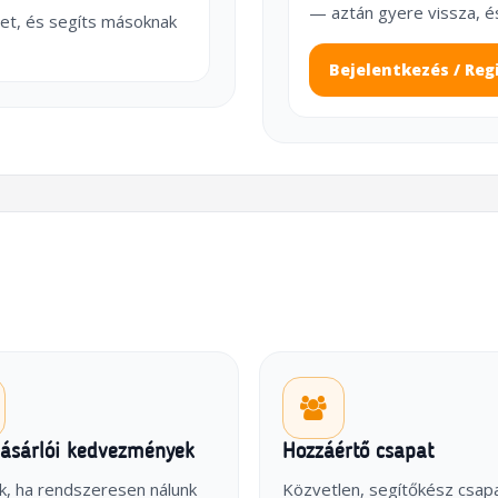
— aztán gyere vissza, é
et, és segíts másoknak
Bejelentkezés / Reg
vásárlói kedvezmények
Hozzáértő csapat
k, ha rendszeresen nálunk
Közvetlen, segítőkész csap