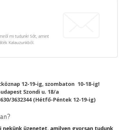
iről mi tudunk! Sőt, amint
áték Kalauzunkból.
köznap 12-19-ig, szombaton 10-18-ig!
udapest Szondi u. 18/a
3630/3632344 (Hétfő-Péntek 12-19-ig)
van?
rj nekünk üzenetet, amilyen gyorsan tudunk