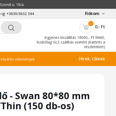
zondi u. 18/a.
Fiókom
-ig: +3630/3632 344
0
0,- Ft
Ingyenes kiszállítás 18000,- Ft felett,
kizárólag GLS szállítás esetén! (Kattints a
részletekért)
Hírek, Cikkek
Vásárlói vélemények
dő - Swan 80*80 mm
Thin (150 db-os)