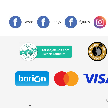
.tarsas
.konyv
.figuras
Tarsasjatekok.com
kiemelt partnere!
A