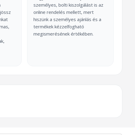
a
személyes, bolti kiszolgálást is az
jössz
online rendelés mellett, mert
nkat
hiszünk a személyes ajánlás és a
lmas,
termékek kézzelfogható
megismerésének értékében.
ak,