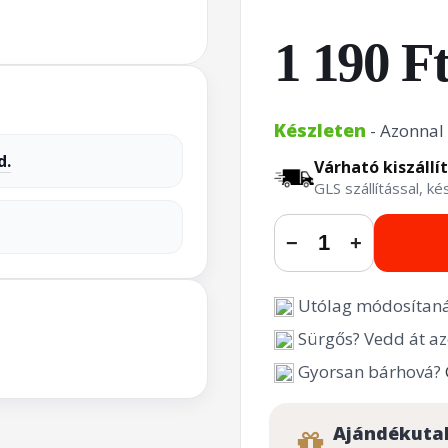
1 190 F
Készleten
- Azonnal 
d.
Várható kiszállí
GLS szállítással, k
−
+
Utólag módosítaná
Sürgős? Vedd át az
Gyorsan bárhová?
Ajándékuta