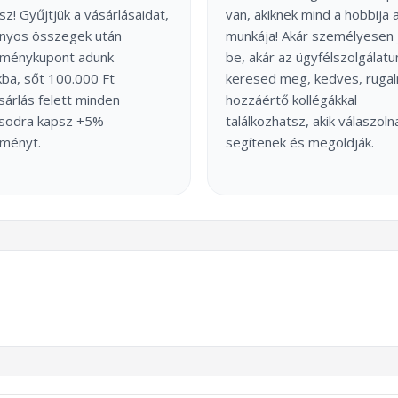
sz! Gyűjtjük a vásárlásaidat,
van, akiknek mind a hobbija 
onyos összegek után
munkája! Akár személyesen 
ménykupont adunk
be, akár az ügyfélszolgálatu
ba, sőt 100.000 Ft
keresed meg, kedves, ruga
árlás felett minden
hozzáértő kollégákkal
ásodra kapsz +5%
találkozhatsz, akik válaszoln
ményt.
segítenek és megoldják.