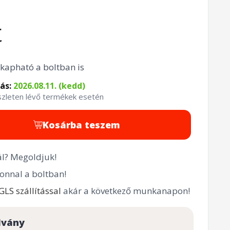
t
kapható a boltban is
tás:
2026.08.11. (kedd)
észleten lévő termékek esetén
Kosárba teszem
l? Megoldjuk!
onnal a boltban!
GLS szállítással
akár a következő munkanapon!
lvány