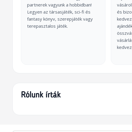
partnerek vagyunk a hobbidban!
vásárol
Legyen az társasjáték, sci-fi és
és biz
fantasy könyv, szerepjáték vagy
kedvez
terepasztalos játék.
ajándék
összvás
vásárl
kedvez
Rólunk írták