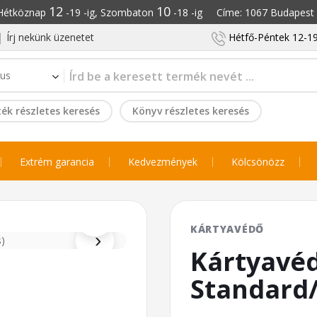
12
10
: Hétköznap
-19 -ig, Szombaton
-18 -ig Címe: 1067 Budapest S
Írj nekünk üzenetet
Hétfő-Péntek 12-19
ék részletes keresés
Könyv részletes keresés
Extrém garancia
Kedvezmények
Kölcsönözz
⌕
KÁRTYAVÉDŐ
›
Kártyavé
Standard/