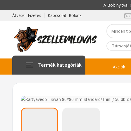
A Bolt nyitva
Átvétel Fizetés
Kapcsolat Rólunk
Társasját
Termék kategóriák
Akciók