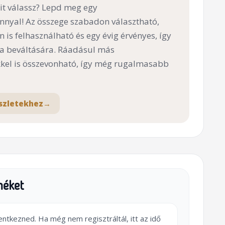
t válassz? Lepd meg egy
nnyal! Az összege szabadon választható,
n is felhasználható és egy évig érvényes, így
 a beváltására. Ráadásul más
el is összevonható, így még rugalmasabb
szletekhez
→
méket
lentkezned. Ha még nem regisztráltál, itt az idő