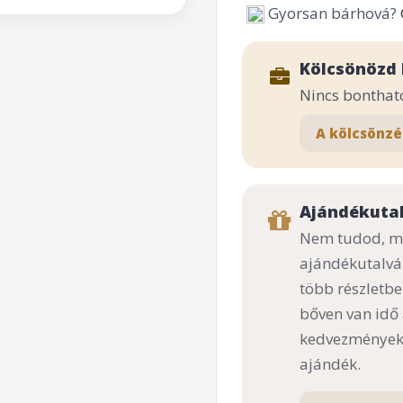
Gyorsan bárhová?
Kölcsönözd 
Nincs bonthat
A kölcsönzé
Ajándékuta
Nem tudod, mi
ajándékutalvá
több részletbe
bőven van idő
kedvezményekk
ajándék.