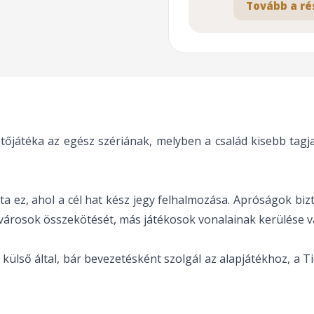
Tovább a ré
ezetőjátéka az egész szériának, melyben a család kisebb tag
ta ez, ahol a cél hat kész jegy felhalmozása. Apróságok biz
k városok összekötését, más játékosok vonalainak kerülése v
ső által, bár bevezetésként szolgál az alapjátékhoz, a Tick