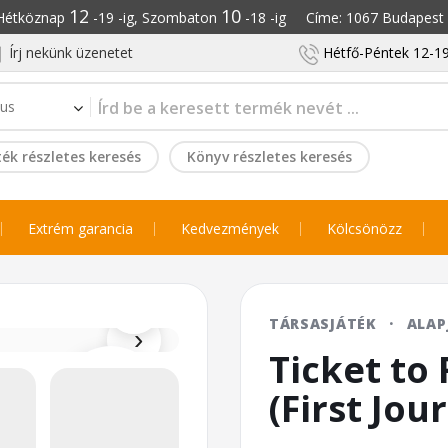
12
10
: Hétköznap
-19 -ig, Szombaton
-18 -ig Címe: 1067 Budapest S
Írj nekünk üzenetet
Hétfő-Péntek 12-19
ék részletes keresés
Könyv részletes keresés
Extrém garancia
Kedvezmények
Kölcsönözz
⌕
TÁRSASJÁTÉK
·
ALAP
›
Ticket to 
(First Jou