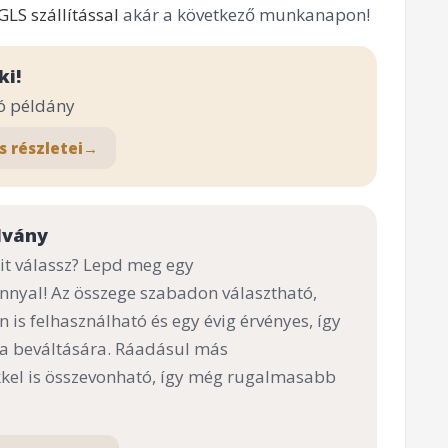
GLS szállítással
akár a következő munkanapon!
ki!
ó példány
s részletei
→
lvány
t válassz? Lepd meg egy
nnyal! Az összege szabadon választható,
n is felhasználható és egy évig érvényes, így
 a beváltására. Ráadásul más
el is összevonható, így még rugalmasabb