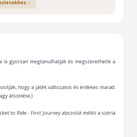
szletekhez
→
jai is gyorsan megtanulhatják és megszerethetik a
tosítják, hogy a játék változatos és érdekes marad.
agy átszelése.)
et to Ride - First Journey abszolút méltó a széria