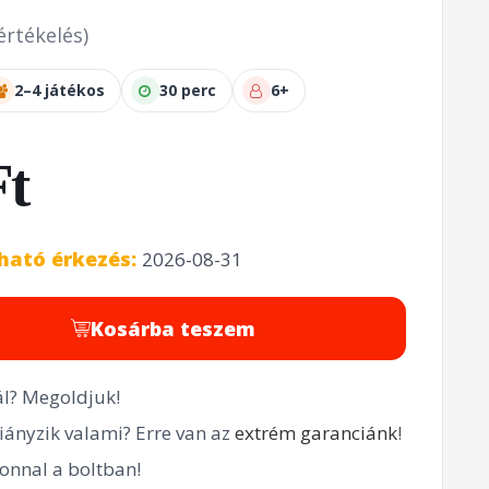
értékelés)
2–4 játékos
30 perc
6+
Ft
rható érkezés:
2026-08-31
Kosárba teszem
l? Megoldjuk!
ányzik valami? Erre van az
extrém garanciánk
!
onnal a boltban!