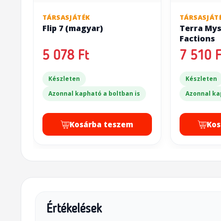
TÁRSASJÁTÉK
TÁRSASJÁT
Flip 7 (magyar)
Terra Mys
Factions
5 078 Ft
7 510 F
Készleten
Készleten
Azonnal kapható a boltban is
Azonnal ka
Kosárba teszem
Kos
Értékelések