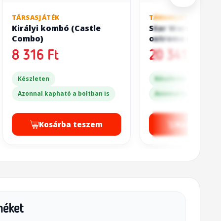
TÁRSASJÁTÉK
TÁRSASJÁTÉK
Királyi kombó (Castle
Star Wars: A Hot
Combo)
ostroma (Star Wa
Battle of Hoth)
8 316 Ft
20 341 Ft
Készleten
Készleten
Azonnal kapható a boltban is
Azonnal kapható a bo
Kosárba teszem
Kosárba t
méket