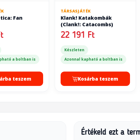
ÉK
TÁRSASJÁTÉK
tica: Fan
Klank! Katakombák
(Clank!: Catacombs)
t
22 191 Ft
Készleten
pható a boltban is
Azonnal kapható a boltban is
árba teszem
Kosárba teszem
Értékeld ezt a ter