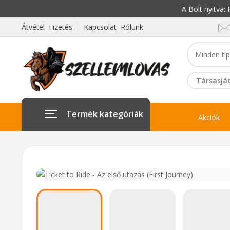
A Bolt nyitva
Átvétel Fizetés
Kapcsolat Rólunk
Társasját
Termék kategóriák
Akciók