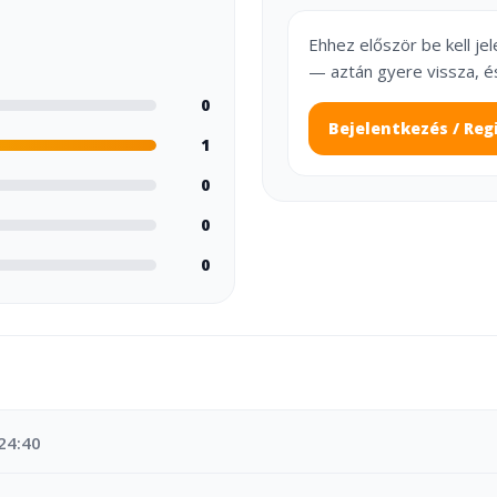
Ehhez először be kell je
— aztán gyere vissza, é
0
Bejelentkezés / Reg
1
0
0
0
24:40