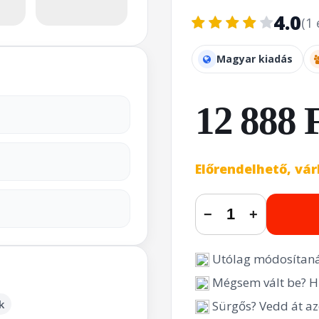
4.0
(1 
Magyar kiadás
12 888 
Előrendelhető, vá
−
+
Utólag módosítaná
Mégsem vált be? Hi
k
Sürgős? Vedd át az