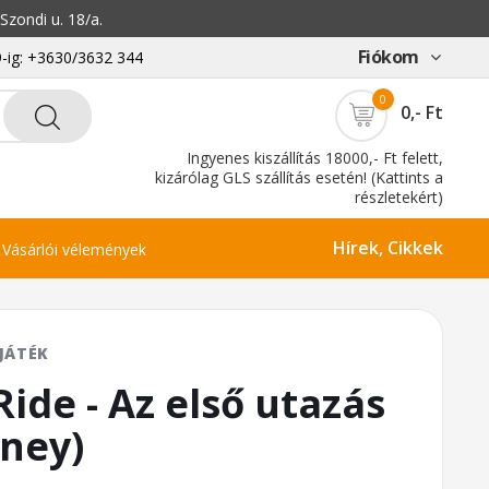
zondi u. 18/a.
Fiókom
-ig: +3630/3632 344
0
0,- Ft
Ingyenes kiszállítás 18000,- Ft felett,
kizárólag GLS szállítás esetén! (Kattints a
részletekért)
Hírek, Cikkek
Vásárlói vélemények
JÁTÉK
Ride - Az első utazás
rney)