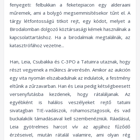
fenyegeti: felbukkan a feketepiacon egy alderaani
műremek, ami a bolygó megsemmisítésekor tűnt el. A
tárgy létfontosságú titkot rejt, egy kódot, melyet a
Birodalomban dolgozó köztársasági kémek használnak a
kapcsolattartáshoz. Ha a birodalmiak megtalálnák, az
katasztrófához vezetne...
Han, Leia, Csubakka és C-3PO a Tatuinra utaznak, hogy
részt vegyenek a műkincs árverésén. Amikor az aukción
egy vita nyomán elszabadulnak az indulatok, a festmény
eltűnik a zűrzavarban. Han és Leia pedig kétségbeesett
versenyfutásba kezdenek, hogy rátaláljanak. Az
egyébként is halálos veszélyeket rejtő tatuini
sivatagban TIE-vadászok, rohamosztagosok, és vad
buckalakók támadásaival kell szembenézniük. Ráadásul,
Leia gyötrelmes harcot vív az apjához fűződő
érzéseivel, miután rátalál valamire, ami olyan rég