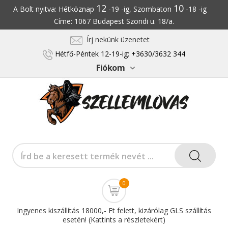
12
10
A Bolt nyitva: Hétköznap
-19 -ig, Szombaton
-18 -ig
Címe: 1067 Budapest Szondi u. 18/a.
Írj nekünk üzenetet
Hétfő-Péntek 12-19-ig: +3630/3632 344
Fiókom
0
Ingyenes kiszállítás 18000,- Ft felett, kizárólag GLS szállítás
esetén! (Kattints a részletekért)