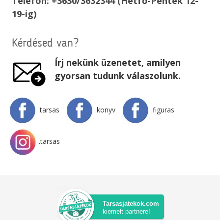
Telefon: +3630/3632344 (Hétfő-Péntek 12-
19-ig)
Kérdésed van?
Írj nekünk üzenetet, amilyen
gyorsan tudunk válaszolunk.
.tarsas
.konyv
.figuras
.tarsas
Tarsasjatekok.com
kiemelt partnere!