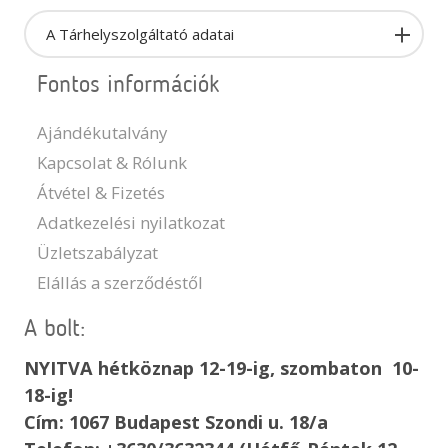
A Tárhelyszolgáltató adatai
Fontos információk
Ajándékutalvány
Kapcsolat & Rólunk
Átvétel & Fizetés
Adatkezelési nyilatkozat
Üzletszabályzat
Elállás a szerződéstől
A bolt:
NYITVA hétköznap 12-19-ig, szombaton 10-
18-ig!
Cím: 1067 Budapest Szondi u. 18/a