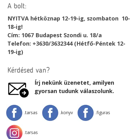
A bolt:
NYITVA hétköznap 12-19-ig, szombaton 10-
18-ig!
Cím: 1067 Budapest Szondi u. 18/a
Telefon: +3630/3632344 (Hétfő-Péntek 12-
19-ig)
Kérdésed van?
Írj nekünk üzenetet, amilyen
gyorsan tudunk válaszolunk.
.tarsas
.konyv
.figuras
.tarsas