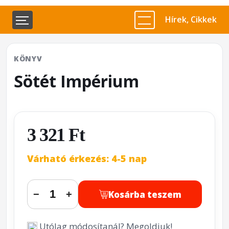
Hírek, Cikkek
KÖNYV
Sötét Impérium
3 321 Ft
Várható érkezés: 4-5 nap
Kosárba teszem
−
+
Utólag módosítanál? Megoldjuk!