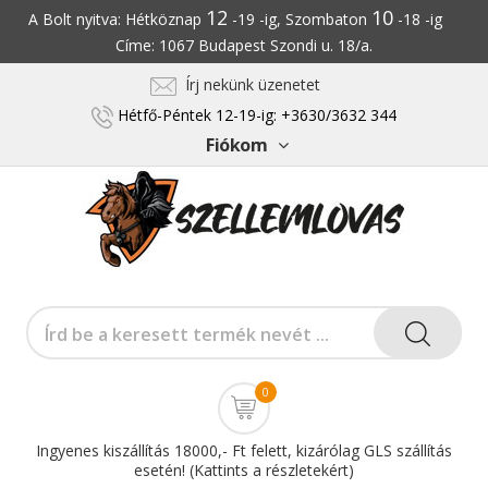
12
10
A Bolt nyitva: Hétköznap
-19 -ig, Szombaton
-18 -ig
Címe: 1067 Budapest Szondi u. 18/a.
Írj nekünk üzenetet
Hétfő-Péntek 12-19-ig: +3630/3632 344
Fiókom
0
Ingyenes kiszállítás 18000,- Ft felett, kizárólag GLS szállítás
esetén! (Kattints a részletekért)