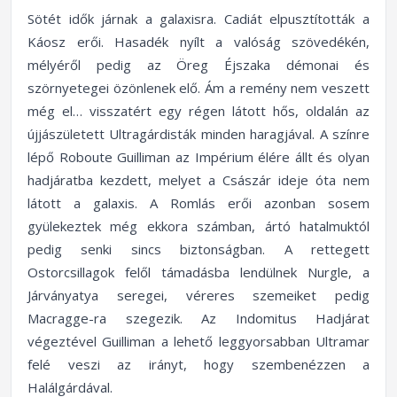
Sötét idők járnak a galaxisra. Cadiát elpusztították a
Káosz erői. Hasadék nyílt a valóság szövedékén,
mélyéről pedig az Öreg Éjszaka démonai és
szörnyetegei özönlenek elő. Ám a remény nem veszett
még el… visszatért egy régen látott hős, oldalán az
újjászületett Ultragárdisták minden haragjával. A színre
lépő Roboute Guilliman az Impérium élére állt és olyan
hadjáratba kezdett, melyet a Császár ideje óta nem
látott a galaxis. A Romlás erői azonban sosem
gyülekeztek még ekkora számban, ártó hatalmuktól
pedig senki sincs biztonságban. A rettegett
Ostorcsillagok felől támadásba lendülnek Nurgle, a
Járványatya seregei, véreres szemeiket pedig
Macragge-ra szegezik. Az Indomitus Hadjárat
végeztével Guilliman a lehető leggyorsabban Ultramar
felé veszi az irányt, hogy szembenézzen a
Halálgárdával.