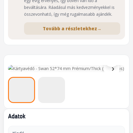
egy évig érvényes, így bőven van idő a
beváltására. Ráadásul más kedvezményekkel is
összevonható, így még rugalmasabb ajándék.
Tovább a részletekhez
→
⌕
›
Adatok