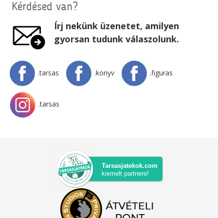
Kérdésed van?
Írj nekünk üzenetet, amilyen
gyorsan tudunk válaszolunk.
.tarsas
.konyv
.figuras
.tarsas
Tarsasjatekok.com
kiemelt partnere!