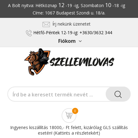
12
10
A Bolt nyitva: Hétköznap
-19 -ig, Szombaton
-18 -ig
Címe: 1067 Budapest Szondi u. 18/a.
Írj nekünk üzenetet
Hétfő-Péntek 12-19-ig: +3630/3632 344
Fiókom
0
Ingyenes kiszállítás 18000,- Ft felett, kizárólag GLS szállítás
esetén! (Kattints a részletekért)