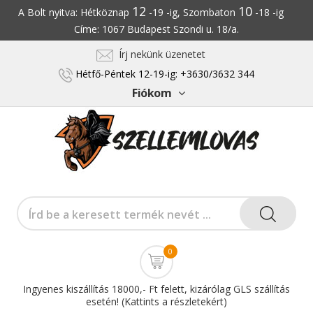
12
10
A Bolt nyitva: Hétköznap
-19 -ig, Szombaton
-18 -ig
Címe: 1067 Budapest Szondi u. 18/a.
Írj nekünk üzenetet
Hétfő-Péntek 12-19-ig: +3630/3632 344
Fiókom
0
Ingyenes kiszállítás 18000,- Ft felett, kizárólag GLS szállítás
esetén! (Kattints a részletekért)