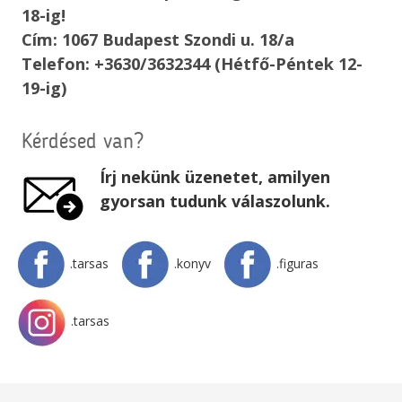
18-ig!
Cím: 1067 Budapest Szondi u. 18/a
Telefon: +3630/3632344 (Hétfő-Péntek 12-
19-ig)
Kérdésed van?
Írj nekünk üzenetet, amilyen
gyorsan tudunk válaszolunk.
.tarsas
.konyv
.figuras
.tarsas