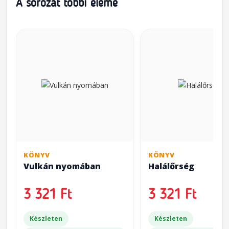
A sorozat többi eleme
KÖNYV
KÖNYV
Vulkán nyomában
Halálőrség
3 321 Ft
3 321 Ft
Készleten
Készleten