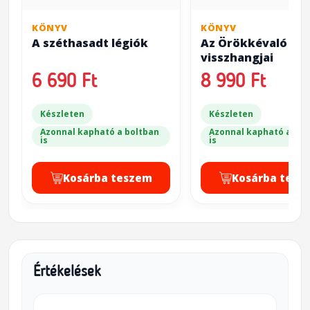
KÖNYV
KÖNYV
A széthasadt légiók
Az Örökkévaló
visszhangjai
6 690 Ft
8 990 Ft
Készleten
Készleten
Azonnal kapható a boltban
Azonnal kapható a bol
is
is
Kosárba teszem
Kosárba tesz
Értékelések