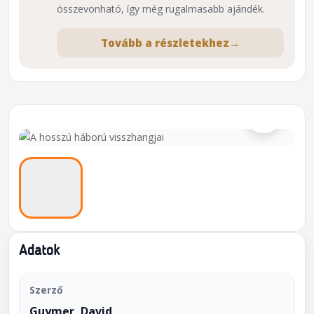
összevonható, így még rugalmasabb ajándék.
Tovább a részletekhez
→
⌕
Adatok
Szerző
Guymer, David