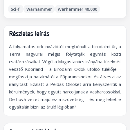
Sci-fi
Warhammer
Warhammer 40.000
Részletes leírás
A folyamatos ork inváziótól megbénult a birodalmi űr, a
Terra nagyurai mégis folytatják egymás közti
csatározásaikat. Végül a Magastanács irányába türelmét
vesztő Koorland – a Birodalmi Öklök utolsó túlélője –
megfosztja hatalmától a Főparancsnokot és átveszi az
irányítást. Ezalatt a Példás Öklöket arra kényszerítik a
körülmények, hogy együtt harcoljanak a Vasharcosokkal.
De hová vezet majd ez a szövetség – és meg lehet-e
egyáltalán bízni az áruló légióban?