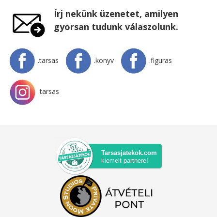
Írj nekünk üzenetet, amilyen
gyorsan tudunk válaszolunk.
.tarsas
.konyv
.figuras
.tarsas
Tarsasjatekok.com
kiemelt partnere!