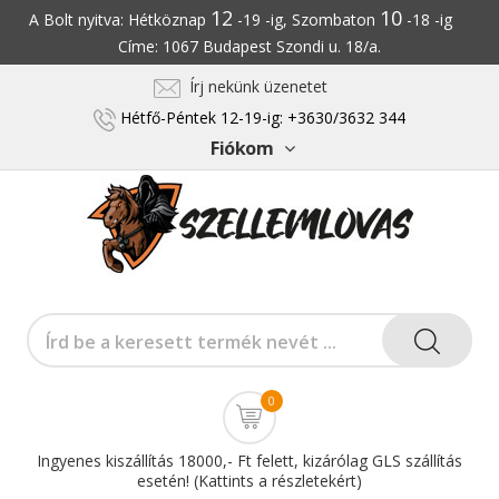
12
10
A Bolt nyitva: Hétköznap
-19 -ig, Szombaton
-18 -ig
Címe: 1067 Budapest Szondi u. 18/a.
Írj nekünk üzenetet
Hétfő-Péntek 12-19-ig: +3630/3632 344
Fiókom
0
Ingyenes kiszállítás 18000,- Ft felett, kizárólag GLS szállítás
esetén! (Kattints a részletekért)