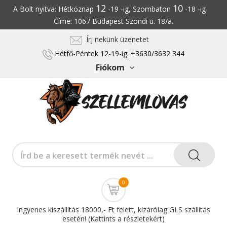
12
10
A Bolt nyitva: Hétköznap
-19 -ig, Szombaton
-18 -ig
Címe: 1067 Budapest Szondi u. 18/a.
Írj nekünk üzenetet
Hétfő-Péntek 12-19-ig: +3630/3632 344
Fiókom
0
Ingyenes kiszállítás 18000,- Ft felett, kizárólag GLS szállítás
esetén! (Kattints a részletekért)