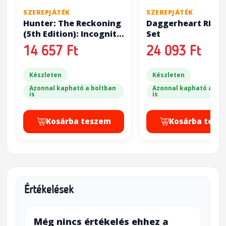
SZEREPJÁTÉK
SZEREPJÁTÉK
Hunter: The Reckoning
Daggerheart RPG 
(5th Edition): Incognito
Set
Report
14 657 Ft
24 093 Ft
Készleten
Készleten
Azonnal kapható a boltban
Azonnal kapható a bol
is
is
Kosárba teszem
Kosárba tesz
Értékelések
Még nincs értékelés ehhez a