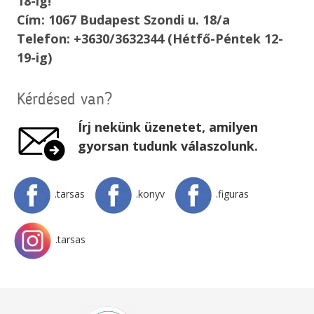
18-ig!
Cím: 1067 Budapest Szondi u. 18/a
Telefon: +3630/3632344 (Hétfő-Péntek 12-
19-ig)
Kérdésed van?
Írj nekünk üzenetet, amilyen
gyorsan tudunk válaszolunk.
.tarsas
.konyv
.figuras
.tarsas