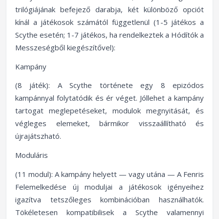
trilógiájának befejező darabja, két különböző opciót
kínál a játékosok számától függetlenül (1-5 játékos a
Scythe esetén; 1-7 játékos, ha rendelkeztek a Hódítók a
Messzeségből kiegészítővel):
Kampány
(8 játék): A Scythe története egy 8 epizódos
kampánnyal folytatódik és ér véget. Jóllehet a kampány
tartogat meglepetéseket, modulok megnyitását, és
végleges elemeket, bármikor visszaállítható és
újrajátszható.
Moduláris
(11 modul): A kampány helyett — vagy utána — A Fenris
Felemelkedése új moduljai a játékosok igényeihez
igazítva tetszőleges kombinációban használhatók.
Tökéletesen kompatibilisek a Scythe valamennyi