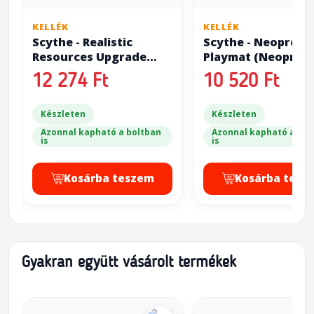
KELLÉK
KELLÉK
Scythe - Realistic
Scythe - Neoprene
Resources Upgrade
Playmat (Neoprén
Pack
szőnyeg)
12 274 Ft
10 520 Ft
Készleten
Készleten
Azonnal kapható a boltban
Azonnal kapható a bol
is
is
Kosárba teszem
Kosárba tesz
Gyakran együtt vásárolt termékek