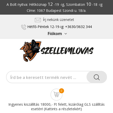
12
10
A Bolt nyitva: Hétköznap
-19 -ig, Szombaton
-18 -ig
Címe: 1067 Budapest Szondi u. 18/a.
Írj nekünk üzenetet
Hétfő-Péntek 12-19-ig: +3630/3632 344
Fiókom
0
Ingyenes kiszállítás 18000,- Ft felett, kizárólag GLS szállítás
esetén! (Kattints a részletekért)