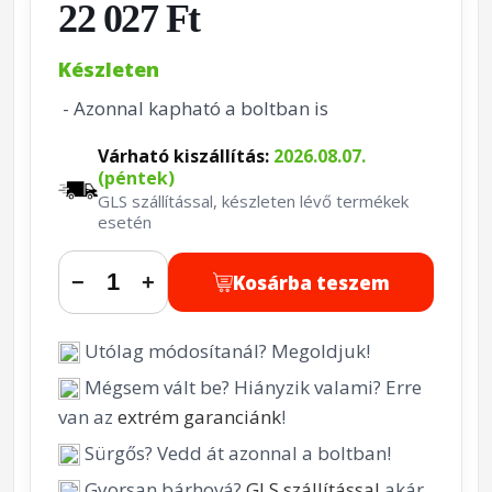
22 027 Ft
Készleten
- Azonnal kapható a boltban is
Várható kiszállítás:
2026.08.07.
(péntek)
GLS szállítással, készleten lévő termékek
esetén
Kosárba teszem
−
+
Utólag módosítanál? Megoldjuk!
Mégsem vált be? Hiányzik valami? Erre
van az
extrém garanciánk
!
Sürgős? Vedd át azonnal a boltban!
Gyorsan bárhová?
GLS szállítással
akár