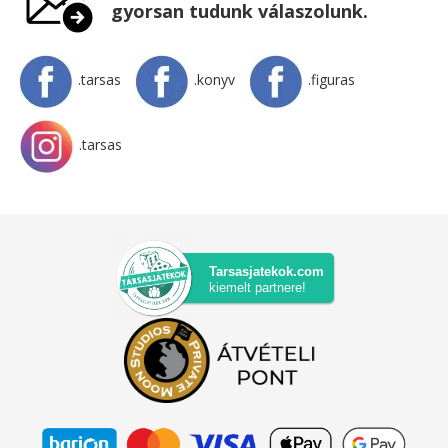
gyorsan tudunk válaszolunk.
.tarsas
.konyv
.figuras
.tarsas
Tarsasjatekok.com
kiemelt partnere!