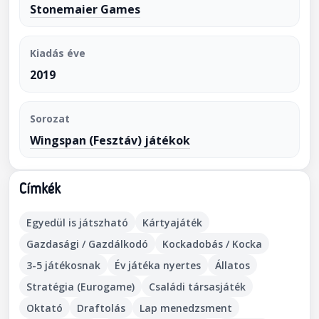
Stonemaier Games
Kiadás éve
2019
Sorozat
Wingspan (Fesztáv) játékok
Címkék
Egyedül is játszható
Kártyajáték
Gazdasági / Gazdálkodó
Kockadobás / Kocka
3-5 játékosnak
Év játéka nyertes
Állatos
Stratégia (Eurogame)
Családi társasjáték
Oktató
Draftolás
Lap menedzsment