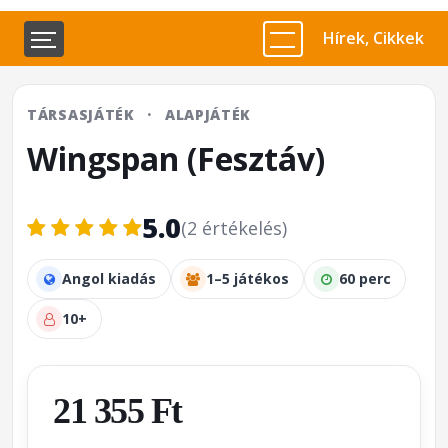
Hírek, Cikkek
TÁRSASJÁTÉK
·
ALAPJÁTÉK
Wingspan (Fesztáv)
5.0
(2 értékelés)
Angol kiadás
1–5 játékos
60 perc
10+
21 355 Ft