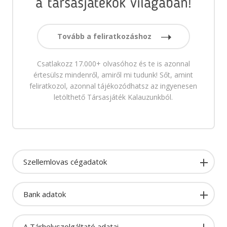
a társasjátékok világában!
Tovább a feliratkozáshoz
Csatlakozz 17.000+ olvasóhoz és te is azonnal
értesülsz mindenről, amiről mi tudunk! Sőt, amint
feliratkozol, azonnal tájékozódhatsz az ingyenesen
letölthető Társasjáték Kalauzunkból.
Szellemlovas cégadatok
Bank adatok
A Tárhelyszolgáltató adatai