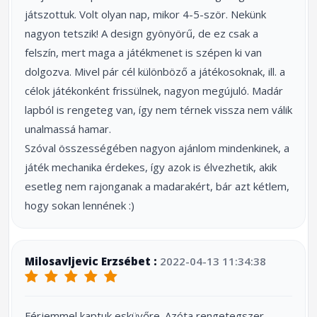
játszottuk. Volt olyan nap, mikor 4-5-ször. Nekünk
nagyon tetszik! A design gyönyörű, de ez csak a
felszín, mert maga a játékmenet is szépen ki van
dolgozva. Mivel pár cél különböző a játékosoknak, ill. a
célok játékonként frissülnek, nagyon megújuló. Madár
lapból is rengeteg van, így nem térnek vissza nem válik
unalmassá hamar.
Szóval összességében nagyon ajánlom mindenkinek, a
játék mechanika érdekes, így azok is élvezhetik, akik
esetleg nem rajonganak a madarakért, bár azt kétlem,
hogy sokan lennének :)
Milosavljevic Erzsébet :
2022-04-13 11:34:38
Férjemmel kaptuk esküvőre. Azóta rengetegszer