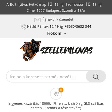
12
10
A Bolt nyitva: Hétköznap
-19 -ig, Szombaton
-18 -ig
Címe: 1067 Budapest Szondi u. 18/a.
Írj nekünk üzenetet
Hétfő-Péntek 12-19-ig: +3630/3632 344
Fiókom
0
Ingyenes kiszállítás 18000,- Ft felett, kizárólag GLS szállítás
esetén! (Kattints a részletekért)