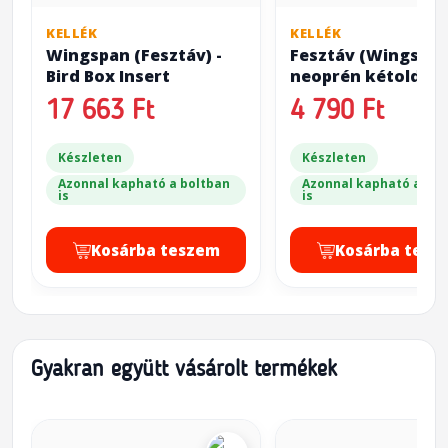
KELLÉK
KELLÉK
Wingspan (Fesztáv) -
Fesztáv (Wingspan
Bird Box Insert
neoprén kétoldala
playmat
17 663 Ft
4 790 Ft
Készleten
Készleten
Azonnal kapható a boltban
Azonnal kapható a bol
is
is
Kosárba teszem
Kosárba tesz
Gyakran együtt vásárolt termékek