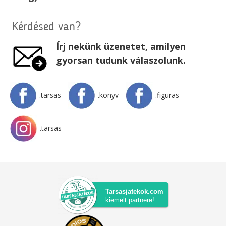
Kérdésed van?
Írj nekünk üzenetet, amilyen
gyorsan tudunk válaszolunk.
.tarsas
.konyv
.figuras
.tarsas
Tarsasjatekok.com
kiemelt partnere!