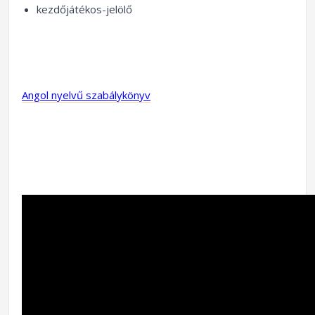
kezdőjátékos-jelölő
Angol nyelvű szabálykönyv