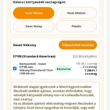
Válassz kártyavédő vastagságot:
Swan Vékony
Swan Medium
Swan Vastag
Paladin
Swan Vékony
Választottak kosárba
57*89 (Standard American)
222 db kártyához
160 db / csomag
Kártyavédő - Swan
→
2 csomag
57*90 mm
Készleten
Vékony/Standard/Thin
1 290 Ft /
(160 db-os)
csomag
Kínálatunk alapján igyekszünk a lehető legpontosabban
illeszkedő védőket ajánlani, azonban előfordulhat, hogy
némelyik kártyavédő néhány mm-rel szélesebb/hosszabb,
mint a kártya.
Ha az általunk ajánlott védő esetleg mégsem illeszkedne a
kártyára, hozd vissza nyugodtan és kicseréljük, vagy vedd