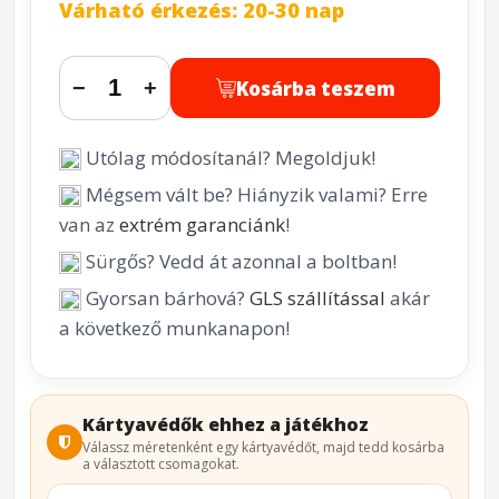
Várható érkezés: 20-30 nap
Kosárba teszem
−
+
Utólag módosítanál? Megoldjuk!
Mégsem vált be? Hiányzik valami? Erre
van az
extrém garanciánk
!
Sürgős? Vedd át azonnal a boltban!
Gyorsan bárhová?
GLS szállítással
akár
a következő munkanapon!
Kártyavédők ehhez a játékhoz
Válassz méretenként egy kártyavédőt, majd tedd kosárba
a választott csomagokat.