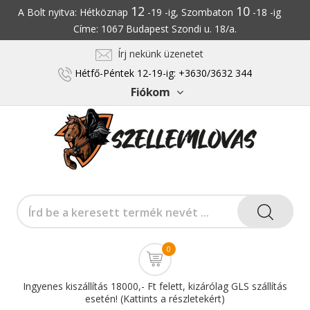
12
10
A Bolt nyitva: Hétköznap
-19 -ig, Szombaton
-18 -ig
Címe: 1067 Budapest Szondi u. 18/a.
Írj nekünk üzenetet
Hétfő-Péntek 12-19-ig: +3630/3632 344
Fiókom
0
Ingyenes kiszállítás 18000,- Ft felett, kizárólag GLS szállítás
esetén! (Kattints a részletekért)