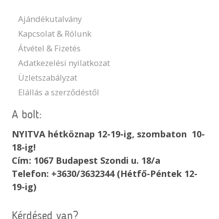
Ajándékutalvány
Kapcsolat & Rólunk
Átvétel & Fizetés
Adatkezelési nyilatkozat
Üzletszabályzat
Elállás a szerződéstől
A bolt:
NYITVA hétköznap 12-19-ig, szombaton 10-
18-ig!
Cím: 1067 Budapest Szondi u. 18/a
Telefon: +3630/3632344 (Hétfő-Péntek 12-
19-ig)
Kérdésed van?