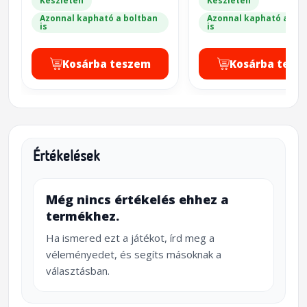
Készleten
Készleten
Azonnal kapható a boltban
Azonnal kapható a bol
is
is
Kosárba teszem
Kosárba tesz
Értékelések
Még nincs értékelés ehhez a
termékhez.
Ha ismered ezt a játékot, írd meg a
véleményedet, és segíts másoknak a
választásban.