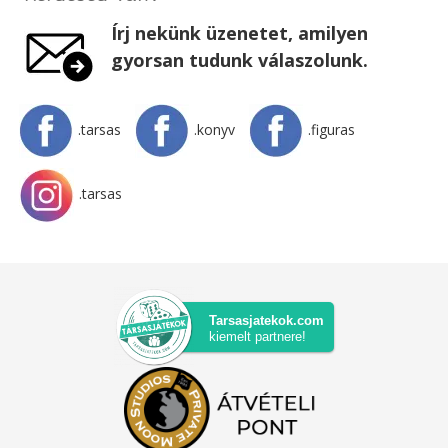
Írj nekünk üzenetet, amilyen
gyorsan tudunk válaszolunk.
.tarsas
.konyv
.figuras
.tarsas
Tarsasjatekok.com
kiemelt partnere!