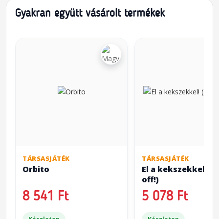
Gyakran együtt vásárolt termékek
TÁRSASJÁTÉK
TÁRSASJÁTÉK
Orbito
El a kekszekkel! (
off!)
8 541 Ft
5 078 Ft